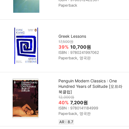
Paperback
Greek Lessons
17,500원
39%
10,700원
ISBN : 9780241997062
Paperback, 영국판
Penguin Modern Classics : One
Hundred Years of Solitude [오프라
북클럽]
12,000원
40%
7,200원
ISBN : 9780141184999
Paperback, 영국판
AR : 8.7