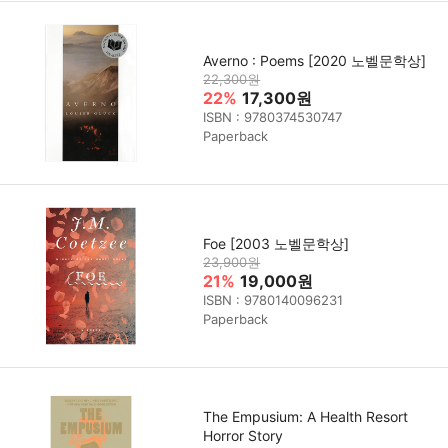
Averno : Poems [2020 노벨문학상]
22,300원
22%
17,300원
ISBN : 9780374530747
Paperback
Foe [2003 노벨문학상]
23,900원
21%
19,000원
ISBN : 9780140096231
Paperback
The Empusium: A Health Resort
Horror Story