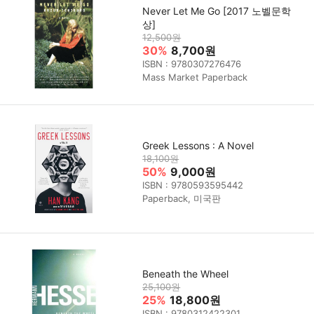
Never Let Me Go [2017 노벨문학
상]
12,500원
30%
8,700원
ISBN : 9780307276476
Mass Market Paperback
Greek Lessons : A Novel
18,100원
50%
9,000원
ISBN : 9780593595442
Paperback, 미국판
Beneath the Wheel
25,100원
25%
18,800원
ISBN : 9780312422301