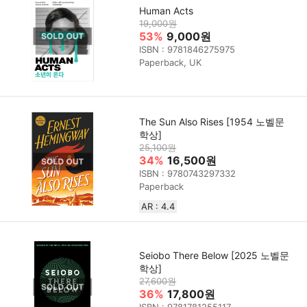
Human Acts
19,000원
53%
9,000원
ISBN : 9781846275975
Paperback, UK
The Sun Also Rises [1954 노벨문
학상]
25,100원
34%
16,500원
ISBN : 9780743297332
Paperback
AR : 4.4
Seiobo There Below [2025 노벨문
학상]
27,600원
36%
17,800원
ISBN : 9781781255117