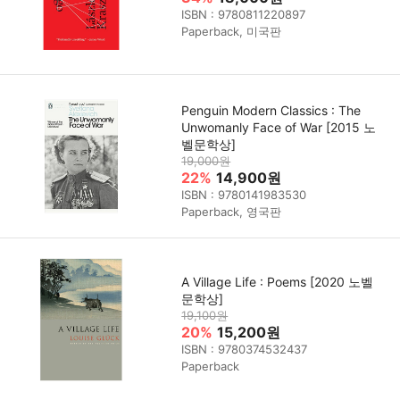
ISBN : 9780811220897
Paperback, 미국판
Penguin Modern Classics : The
Unwomanly Face of War [2015 노
벨문학상]
19,000원
22%
14,900원
ISBN : 9780141983530
Paperback, 영국판
A Village Life : Poems [2020 노벨
문학상]
19,100원
20%
15,200원
ISBN : 9780374532437
Paperback