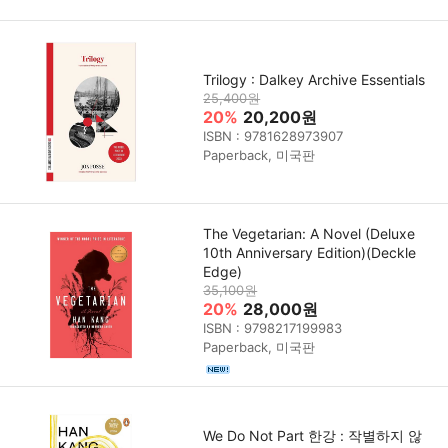
Trilogy : Dalkey Archive Essentials
25,400원
20%
20,200원
ISBN : 9781628973907
Paperback, 미국판
The Vegetarian: A Novel (Deluxe
10th Anniversary Edition)(Deckle
Edge)
35,100원
20%
28,000원
ISBN : 9798217199983
Paperback, 미국판
We Do Not Part 한강 : 작별하지 않