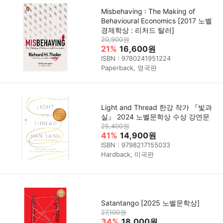
Misbehaving : The Making of
Behavioural Economics [2017 노벨
경제학상 : 리처드 탈러]
20,900원
21%
16,600원
ISBN : 9780241951224
Paperback, 영국판
Light and Thread 한강 작가 『빛과
실』 2024 노벨문학상 수상 강연문
25,400원
41%
14,900원
ISBN : 9798217155033
Hardback, 미국판
Satantango [2025 노벨문학상]
27,100원
34%
18,000원