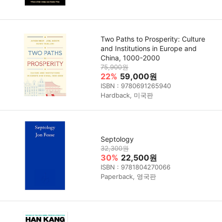
Two Paths to Prosperity: Culture
and Institutions in Europe and
China, 1000-2000
75,900원
22%
59,000원
ISBN : 9780691265940
Hardback, 미국판
Septology
32,300원
30%
22,500원
ISBN : 9781804270066
Paperback, 영국판