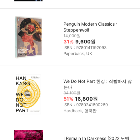
Penguin Modern Classics :
Steppenwolf
14,000원
31%
9,600원
ISBN : 9780141192093
Paperback, UK
We Do Not Part 한강 : 작별하지 않
는다
34,100원
51%
16,800원
ISBN : 9780241600269
Hardback, 영국판
I Remain In Darkness [2022 노벨