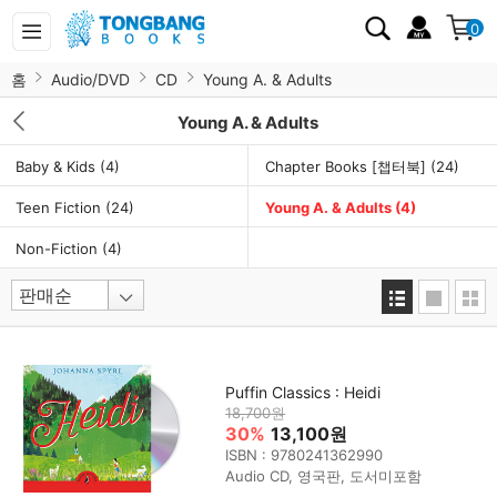
0
홈
Audio/DVD
CD
Young A. & Adults
Young A. & Adults
Baby & Kids
(4)
Chapter Books [챕터북]
(24)
Teen Fiction
(24)
Young A. & Adults
(4)
Non-Fiction
(4)
Puffin Classics : Heidi
18,700원
30%
13,100원
ISBN : 9780241362990
Audio CD, 영국판, 도서미포함