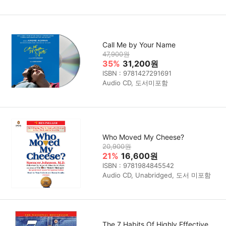
Call Me by Your Name
47,900원
35%
31,200원
ISBN : 9781427291691
Audio CD, 도서미포함
Who Moved My Cheese?
20,900원
21%
16,600원
ISBN : 9781984845542
Audio CD, Unabridged, 도서 미포함
The 7 Habits Of Highly Effective