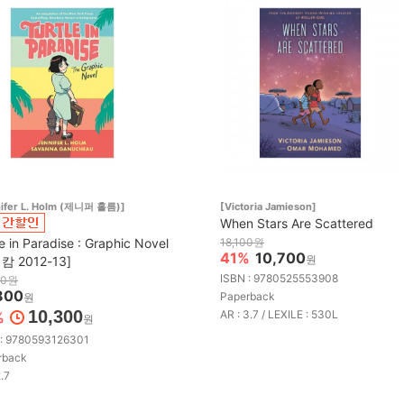
nifer L. Holm (제니퍼 홀름)]
[Victoria Jamieson]
When Stars Are Scattered
le in Paradise : Graphic Novel
18,100원
41%
10,700
원
캄 2012-13]
ISBN : 9780525553908
00원
800
Paperback
원
10,300
AR : 3.7 / LEXILE : 530L
%
원
 : 9780593126301
rback
2.7