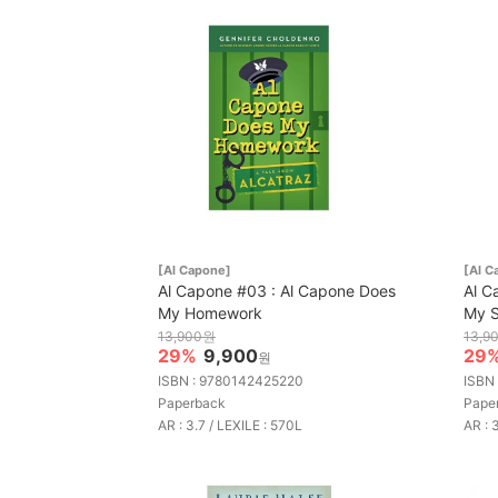
[Al Capone]
[Al C
Al Capone #03 : Al Capone Does
Al C
My Homework
My 
13,900원
13,9
29%
9,900
29
원
ISBN : 9780142425220
ISBN
Paperback
Pape
AR : 3.7 / LEXILE : 570L
AR : 