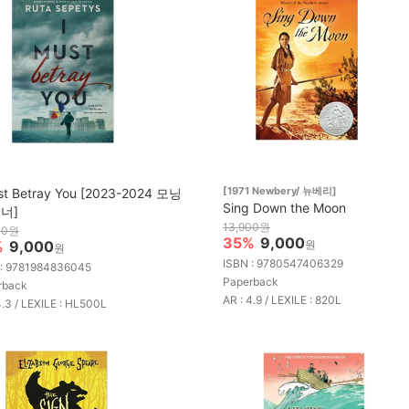
[1971 Newbery/ 뉴베리]
st Betray You [2023-2024 모닝
Sing Down the Moon
너]
13,900원
00원
35%
9,000
%
9,000
원
원
ISBN : 9780547406329
 : 9781984836045
Paperback
rback
AR : 4.9 / LEXILE : 820L
4.3 / LEXILE : HL500L