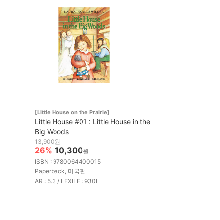
[Little House on the Prairie]
Little House #01 : Little House in the
Big Woods
13,900원
26%
10,300
원
ISBN : 9780064400015
Paperback, 미국판
AR : 5.3 / LEXILE : 930L