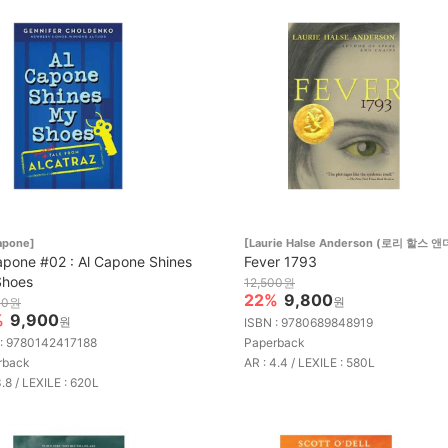
apone]
[Laurie Halse Anderson (로리 할스 앤
apone #02 : Al Capone Shines
Fever 1793
Shoes
12,500원
22%
9,800
원
00원
%
9,900
원
ISBN : 9780689848919
 : 9780142417188
Paperback
rback
AR : 4.4 / LEXILE : 580L
3.8 / LEXILE : 620L