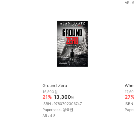
AR : 
Ground Zero
Whe
16,800원
17,6
21%
13,300
27
원
ISBN : 9780702306747
ISBN
Paperback, 영국판
Pape
AR : 4.8