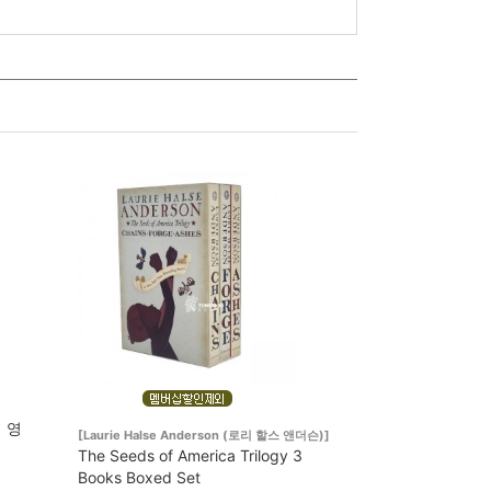
 내 영
[Laurie Halse Anderson (로리 할스 앤더슨)]
The Seeds of America Trilogy 3
Books Boxed Set