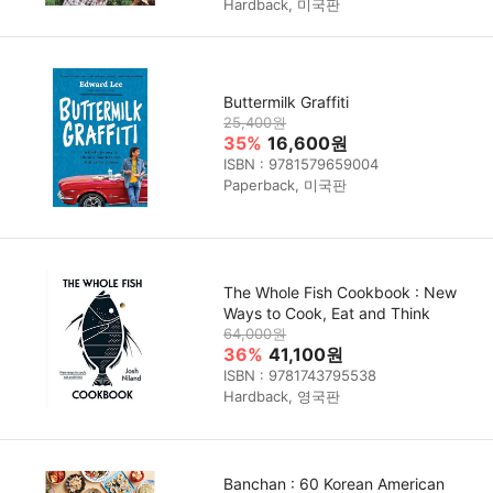
Hardback, 미국판
Buttermilk Graffiti
25,400원
35%
16,600원
ISBN : 9781579659004
Paperback, 미국판
The Whole Fish Cookbook : New
Ways to Cook, Eat and Think
64,000원
36%
41,100원
ISBN : 9781743795538
Hardback, 영국판
Banchan : 60 Korean American