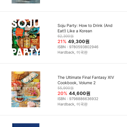
Soju Party: How to Drink (And
Eat!) Like a Korean
62,300원
21%
49,300원
ISBN : 9780593802946
Hardback, 미국판
The Ultimate Final Fantasy XIV
Cookbook, Volume 2
55,900원
20%
44,600원
ISBN : 9798886636932
Hardback, 미국판