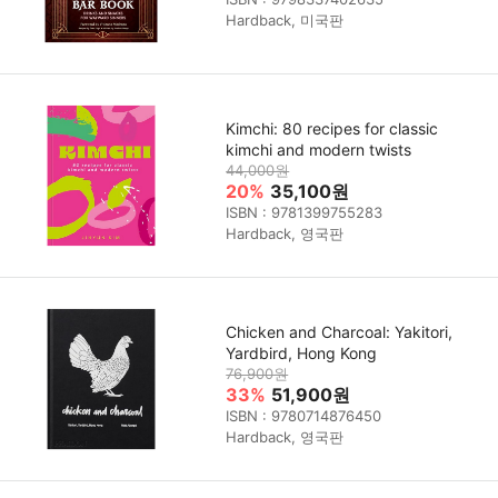
Hardback, 미국판
Kimchi: 80 recipes for classic
kimchi and modern twists
44,000원
20%
35,100원
ISBN : 9781399755283
Hardback, 영국판
Chicken and Charcoal: Yakitori,
Yardbird, Hong Kong
76,900원
33%
51,900원
ISBN : 9780714876450
Hardback, 영국판