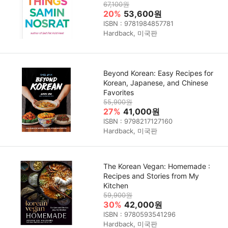
67,100원
20%
53,600원
ISBN : 9781984857781
Hardback, 미국판
Beyond Korean: Easy Recipes for
Korean, Japanese, and Chinese
Favorites
55,900원
27%
41,000원
ISBN : 9798217127160
Hardback, 미국판
The Korean Vegan: Homemade :
Recipes and Stories from My
Kitchen
59,900원
30%
42,000원
ISBN : 9780593541296
Hardback, 미국판