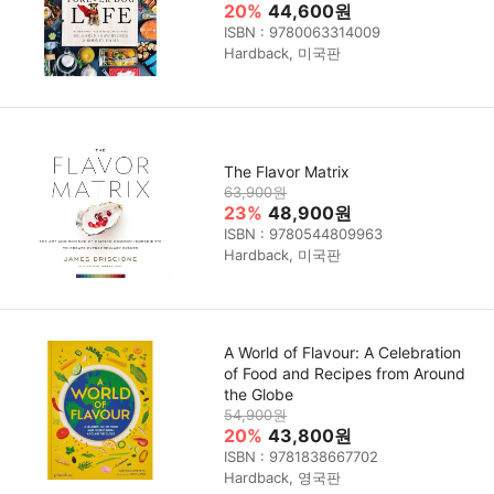
20%
44,600원
ISBN : 9780063314009
Hardback, 미국판
The Flavor Matrix
63,900원
23%
48,900원
ISBN : 9780544809963
Hardback, 미국판
A World of Flavour: A Celebration
of Food and Recipes from Around
the Globe
54,900원
20%
43,800원
ISBN : 9781838667702
Hardback, 영국판