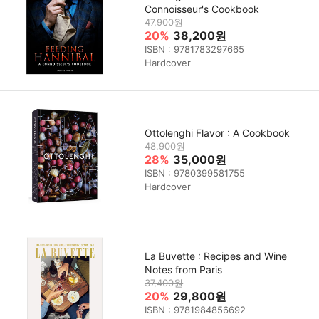
Connoisseur's Cookbook
47,900원
20%
38,200원
ISBN : 9781783297665
Hardcover
Ottolenghi Flavor : A Cookbook
48,900원
28%
35,000원
ISBN : 9780399581755
Hardcover
La Buvette : Recipes and Wine
Notes from Paris
37,400원
20%
29,800원
ISBN : 9781984856692