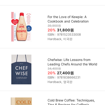
For the Love of Kewpie: A
Cookbook and Celebration
39,900원
20%
31,800원
ISBN : 9781523533008
Hardback, 미국판
Chefwise: Life Lessons from
Leading Chefs Around the World
34,400원
20%
27,400원
ISBN : 9781838666231
Hardback, 영국판
Cold Brew Coffee: Techniques,
Tips & Recipes for Coffee's