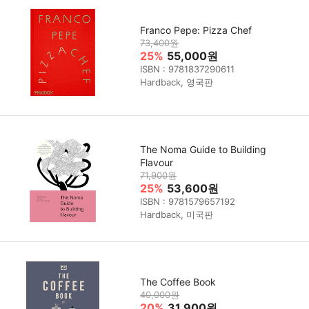
Franco Pepe: Pizza Chef
73,400원
25%
55,000원
ISBN : 9781837290611
Hardback, 영국판
The Noma Guide to Building
Flavour
71,900원
25%
53,600원
ISBN : 9781579657192
Hardback, 미국판
The Coffee Book
40,000원
20%
31,900원