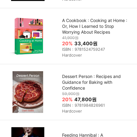
A Cookbook : Cooking at Home :
Or, How I Learned to Stop
Worrying About Recipes
41,900원
20%
33,400원
ISBN : 9781524759247
Hardcover
Dessert Person : Recipes and
Guidance for Baking with
Confidence
59,900원
20%
47,800원
ISBN : 9781984826961
Hardcover
Feeding Hannibal : A