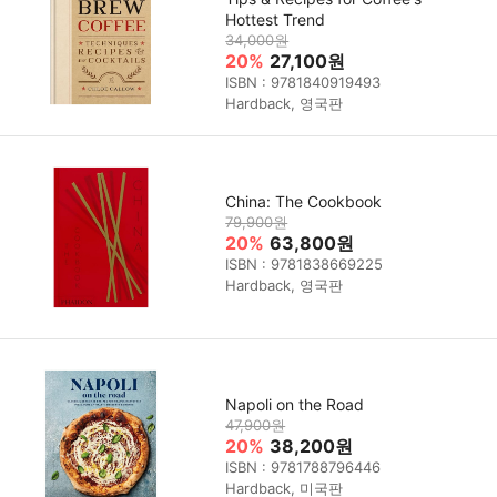
Hottest Trend
34,000원
20%
27,100원
ISBN : 9781840919493
Hardback, 영국판
China: The Cookbook
79,900원
20%
63,800원
ISBN : 9781838669225
Hardback, 영국판
Napoli on the Road
47,900원
20%
38,200원
ISBN : 9781788796446
Hardback, 미국판