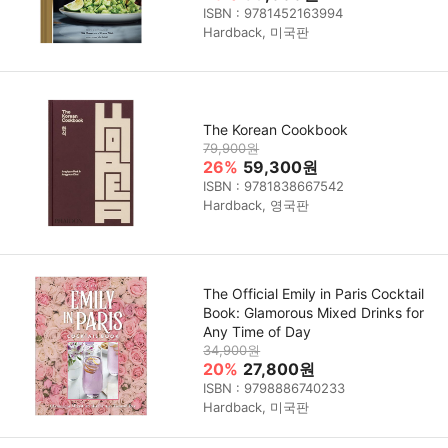
ISBN : 9781452163994
Hardback, 미국판
The Korean Cookbook
79,900원
26%
59,300원
ISBN : 9781838667542
Hardback, 영국판
The Official Emily in Paris Cocktail
Book: Glamorous Mixed Drinks for
Any Time of Day
34,900원
20%
27,800원
ISBN : 9798886740233
Hardback, 미국판