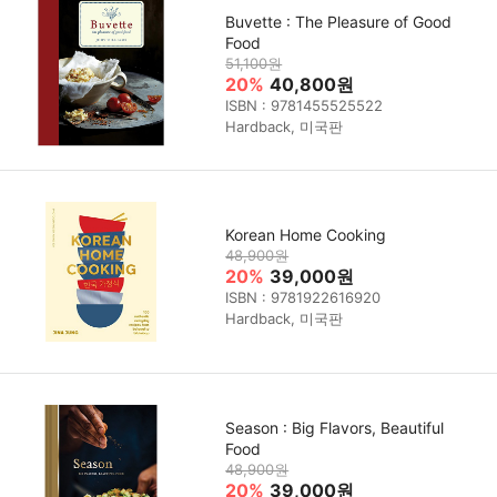
Buvette : The Pleasure of Good
Food
51,100원
20%
40,800원
ISBN : 9781455525522
Hardback, 미국판
Korean Home Cooking
48,900원
20%
39,000원
ISBN : 9781922616920
Hardback, 미국판
Season : Big Flavors, Beautiful
Food
48,900원
20%
39,000원