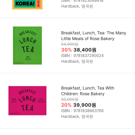
ISBN : 9781923049918
Hardback, 영국판
Breakfast, Lunch, Tea: The Many
Little Meals of Rose Bakery
54,900원
30%
38,400원
ISBN : 9781837290024
Hardback, 영국판
Breakfast, Lunch, Tea With
Children: Rose Bakery
50,000원
20%
39,900원
ISBN : 9781838663766
Hardback, 영국판