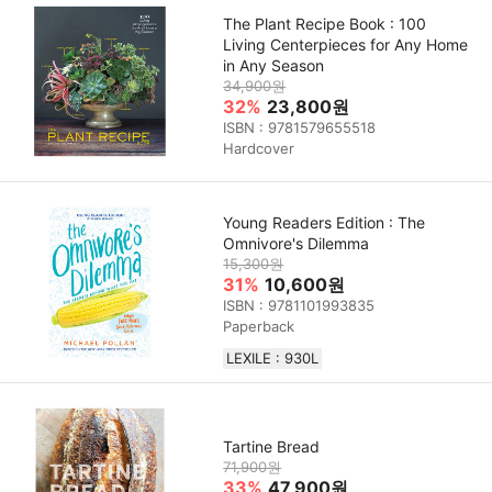
The Plant Recipe Book : 100
Living Centerpieces for Any Home
in Any Season
34,900원
32%
23,800원
ISBN : 9781579655518
Hardcover
Young Readers Edition : The
Omnivore's Dilemma
15,300원
31%
10,600원
ISBN : 9781101993835
Paperback
LEXILE : 930L
Tartine Bread
71,900원
33%
47,900원