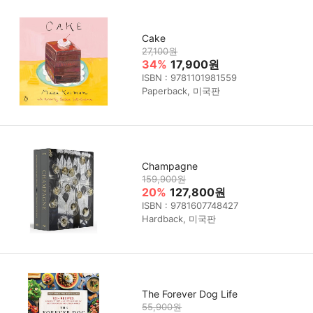
Cake
27,100원
34%
17,900원
ISBN : 9781101981559
Paperback, 미국판
Champagne
159,900원
20%
127,800원
ISBN : 9781607748427
Hardback, 미국판
The Forever Dog Life
55,900원