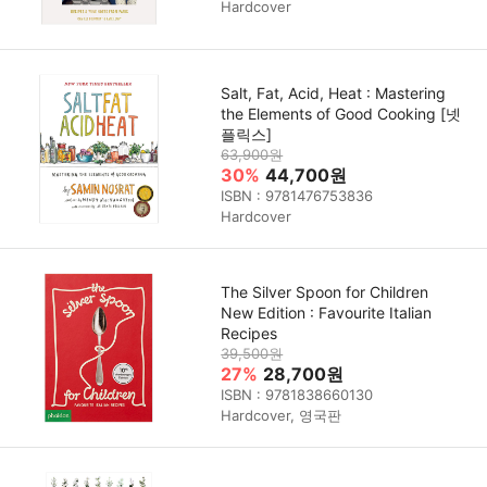
Hardcover
Salt, Fat, Acid, Heat : Mastering
the Elements of Good Cooking [넷
플릭스]
63,900원
30%
44,700원
ISBN : 9781476753836
Hardcover
The Silver Spoon for Children
New Edition : Favourite Italian
Recipes
39,500원
27%
28,700원
ISBN : 9781838660130
Hardcover, 영국판