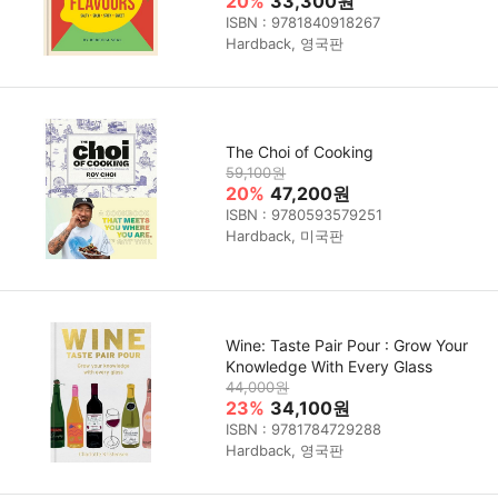
20%
33,300원
ISBN : 9781840918267
Hardback, 영국판
The Choi of Cooking
59,100원
20%
47,200원
ISBN : 9780593579251
Hardback, 미국판
Wine: Taste Pair Pour : Grow Your
Knowledge With Every Glass
44,000원
23%
34,100원
ISBN : 9781784729288
Hardback, 영국판