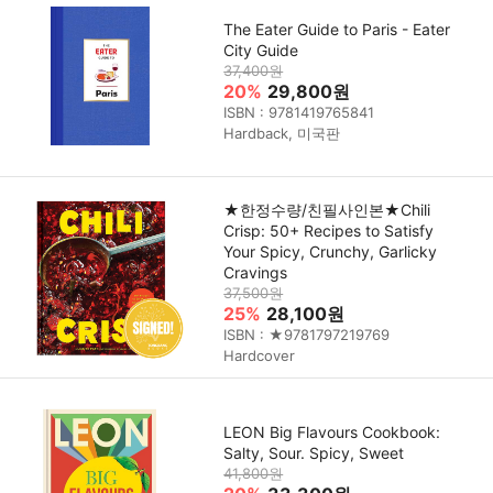
The Eater Guide to Paris - Eater
City Guide
37,400원
20%
29,800원
ISBN : 9781419765841
Hardback, 미국판
★한정수량/친필사인본★Chili
Crisp: 50+ Recipes to Satisfy
Your Spicy, Crunchy, Garlicky
Cravings
37,500원
25%
28,100원
ISBN : ★9781797219769
Hardcover
LEON Big Flavours Cookbook:
Salty, Sour. Spicy, Sweet
41,800원