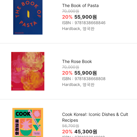
The Book of Pasta
70,000원
20%
55,900원
ISBN : 9781838668846
Hardback, 영국판
The Rose Book
70,000원
20%
55,900원
ISBN : 9781838668808
Hardback, 영국판
Cook Korea!: Iconic Dishes & Cult
Recipes
56,700원
20%
45,300원