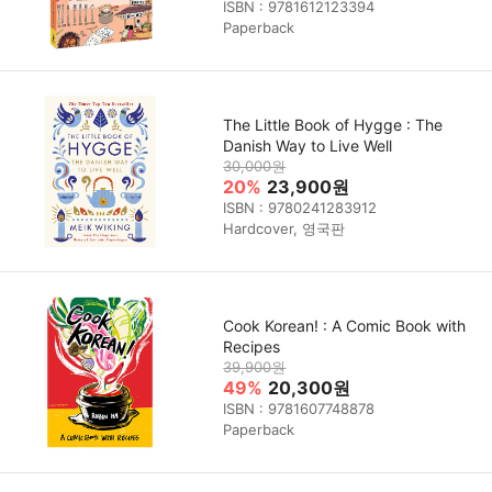
ISBN : 9781612123394
Paperback
The Little Book of Hygge : The
Danish Way to Live Well
30,000원
20%
23,900원
ISBN : 9780241283912
Hardcover, 영국판
Cook Korean! : A Comic Book with
Recipes
39,900원
49%
20,300원
ISBN : 9781607748878
Paperback