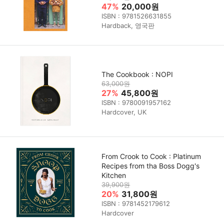
47%
20,000원
ISBN : 9781526631855
Hardback, 영국판
The Cookbook : NOPI
63,000원
27%
45,800원
ISBN : 9780091957162
Hardcover, UK
From Crook to Cook : Platinum
Recipes from tha Boss Dogg's
Kitchen
39,900원
20%
31,800원
ISBN : 9781452179612
Hardcover