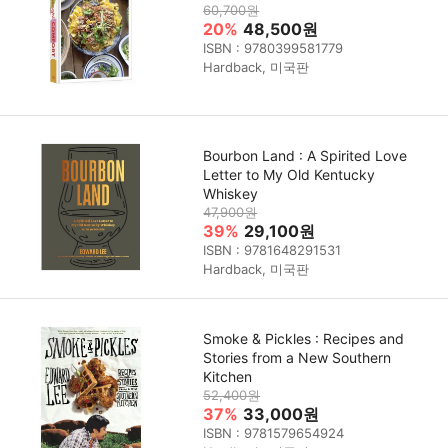
60,700원
20%
48,500원
ISBN : 9780399581779
Hardback, 미국판
Bourbon Land : A Spirited Love
Letter to My Old Kentucky
Whiskey
47,900원
39%
29,100원
ISBN : 9781648291531
Hardback, 미국판
Smoke & Pickles : Recipes and
Stories from a New Southern
Kitchen
52,400원
37%
33,000원
ISBN : 9781579654924