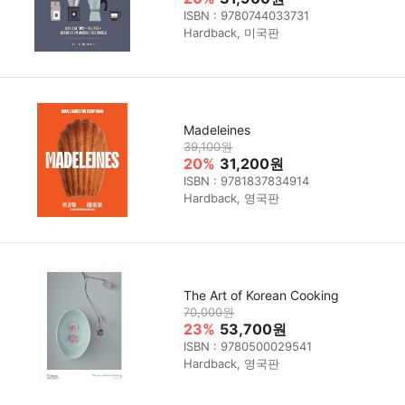
ISBN : 9780744033731
Hardback, 미국판
Madeleines
39,100원
20%
31,200원
ISBN : 9781837834914
Hardback, 영국판
The Art of Korean Cooking
70,000원
23%
53,700원
ISBN : 9780500029541
Hardback, 영국판