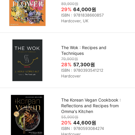
89,900원
29%
64,000원
ISBN : 9781838660857
Hardcover, UK
The Wok : Recipes and
Techniques
79,900원
28%
57,300원
ISBN : 9780393541212
Hardcover
The Korean Vegan Cookbook :
Reflections and Recipes from
Omma's Kitchen
55,900원
20%
44,600원
ISBN : 9780593084274
Hardcover