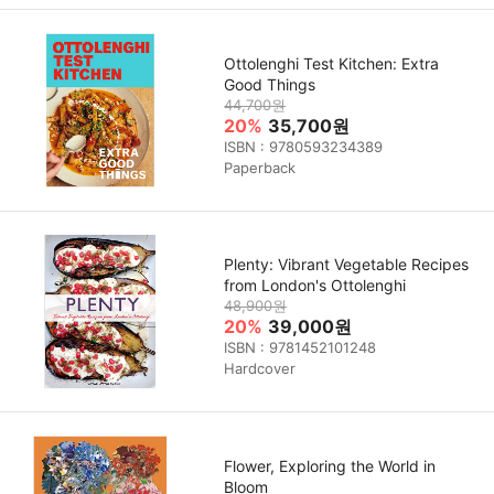
Ottolenghi Test Kitchen: Extra
Good Things
44,700원
20%
35,700원
ISBN : 9780593234389
Paperback
Plenty: Vibrant Vegetable Recipes
from London's Ottolenghi
48,900원
20%
39,000원
ISBN : 9781452101248
Hardcover
Flower, Exploring the World in
Bloom