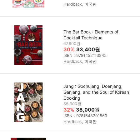
Hardback, 미국판
The Bar Book : Elements of
Cocktail Technique
47,900원
30%
33,400원
ISBN : 9781452113845
Hardback, 미국판
Jang : Gochujang, Doenjang,
Ganjang, and the Soul of Korean
Cooking
55,900원
32%
38,000원
ISBN : 9781648291869
Hardback, 미국판