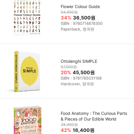
Flower Colour Guide
54,900원
34%
36,500원
ISBN : 9780714878300
Paperback, 영국판
Ottolenghi SIMPLE
57,000원
20%
45,500원
ISBN : 9781785031168
Hardcover, 영국판
Food Anatomy : The Curious Parts
& Pieces of Our Edible World
28,400원
42%
16,400원