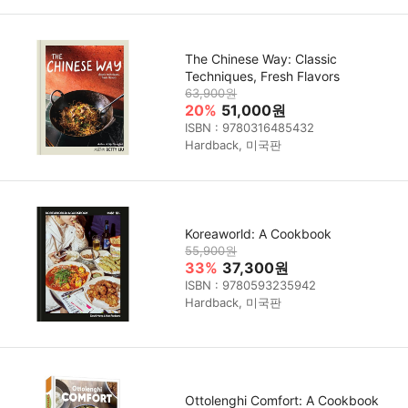
The Chinese Way: Classic
Techniques, Fresh Flavors
63,900원
20%
51,000원
ISBN : 9780316485432
Hardback, 미국판
Koreaworld: A Cookbook
55,900원
33%
37,300원
ISBN : 9780593235942
Hardback, 미국판
Ottolenghi Comfort: A Cookbook