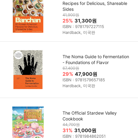
Recipes for Delicious, Shareable
Sides
41,900원
25%
31,300원
ISBN : 9781797227115
Hardback, 미국판
The Noma Guide to Fermentation
- Foundations of Flavor
67,400원
29%
47,900원
ISBN : 9781579657185
Hardback, 미국판
The Official Stardew Valley
Cookbook
44,700원
31%
31,000원
ISBN : 9781984862051