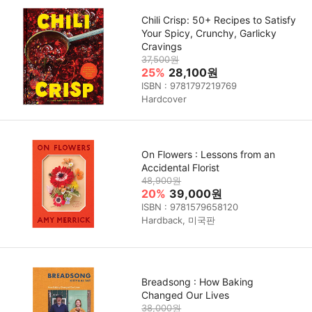
Chili Crisp: 50+ Recipes to Satisfy
Your Spicy, Crunchy, Garlicky
Cravings
37,500원
25%
28,100원
ISBN : 9781797219769
Hardcover
On Flowers : Lessons from an
Accidental Florist
48,900원
20%
39,000원
ISBN : 9781579658120
Hardback, 미국판
Breadsong : How Baking
Changed Our Lives
38,000원