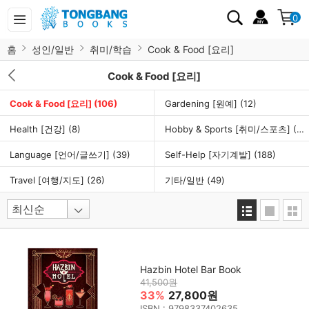
0
홈
성인/일반
취미/학습
Cook & Food [요리]
Cook & Food [요리]
Cook & Food [요리]
(106)
Gardening [원예]
(12)
Health [건강]
(8)
Hobby & Sports [취미/스포츠]
(46)
Language [언어/글쓰기]
(39)
Self-Help [자기계발]
(188)
Travel [여행/지도]
(26)
기타/일반
(49)
Hazbin Hotel Bar Book
41,500원
33%
27,800원
ISBN : 9798337402635