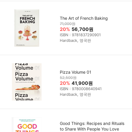
The Art of French Baking
71,000원
20%
56,700원
ISBN : 9781837290901
Hardback, 영국판
Pizza Volume 01
52,500원
20%
41,900원
ISBN : 9780008640941
Hardback, 영국판
Good Things: Recipes and Rituals
to Share With People You Love