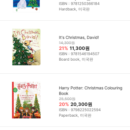
ISBN : 9781250366184
Hardback, 미국판
It's Christmas, David!
14,300원
21%
11,300원
ISBN : 9781546194507
Board book, 미국판
Harry Potter: Christmas Colouring
Book
25,500원
20%
20,300원
ISBN : 9798225022594
Paperback, 미국판