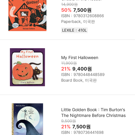
14,900원
50%
7,500원
ISBN : 9780312608866
Paperback, 미국판
LEXILE : 410L
My First Halloween
11,900원
21%
9,400원
ISBN : 9780448448589
Board Book, 미국판
Little Golden Book : Tim Burton's
The Nightmare Before Christmas
9,500원
21%
7,500원
ISBN : 9780736441698