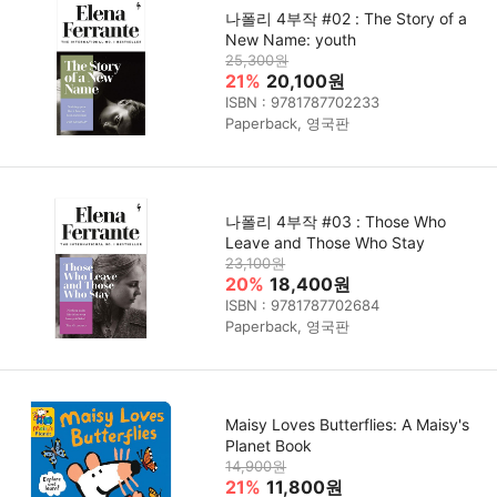
나폴리 4부작 #02 : The Story of a
New Name: youth
25,300원
21%
20,100원
ISBN : 9781787702233
Paperback, 영국판
나폴리 4부작 #03 : Those Who
Leave and Those Who Stay
23,100원
20%
18,400원
ISBN : 9781787702684
Paperback, 영국판
Maisy Loves Butterflies: A Maisy's
Planet Book
14,900원
21%
11,800원