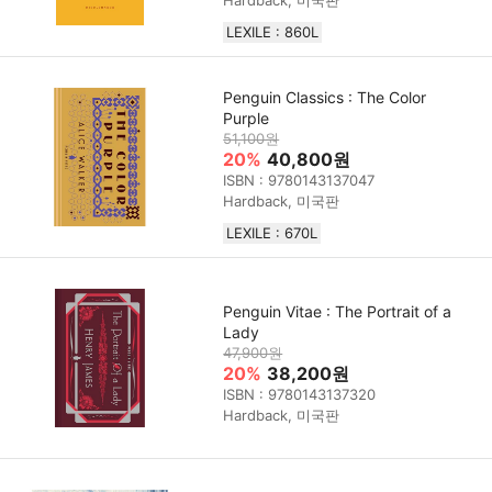
Hardback, 미국판
LEXILE : 860L
Penguin Classics : The Color
Purple
51,100원
20%
40,800원
ISBN : 9780143137047
Hardback, 미국판
LEXILE : 670L
Penguin Vitae : The Portrait of a
Lady
47,900원
20%
38,200원
ISBN : 9780143137320
Hardback, 미국판