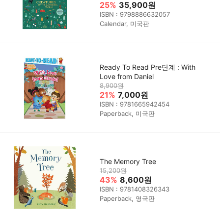
25%
35,900원
ISBN : 9798886632057
Calendar, 미국판
Ready To Read Pre단계 : With
Love from Daniel
8,900원
21%
7,000원
ISBN : 9781665942454
Paperback, 미국판
The Memory Tree
15,200원
43%
8,600원
ISBN : 9781408326343
Paperback, 영국판