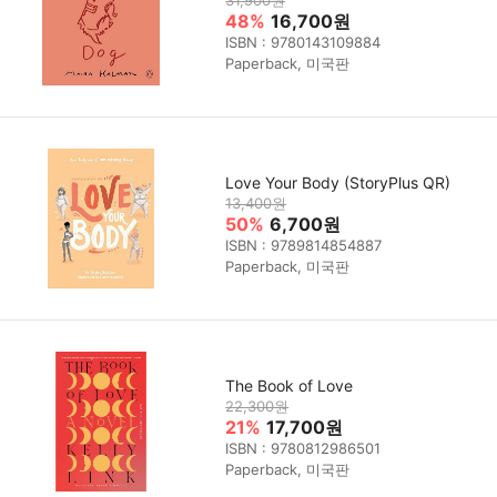
48%
16,700원
ISBN : 9780143109884
Paperback, 미국판
Love Your Body (StoryPlus QR)
13,400원
50%
6,700원
ISBN : 9789814854887
Paperback, 미국판
The Book of Love
22,300원
21%
17,700원
ISBN : 9780812986501
Paperback, 미국판