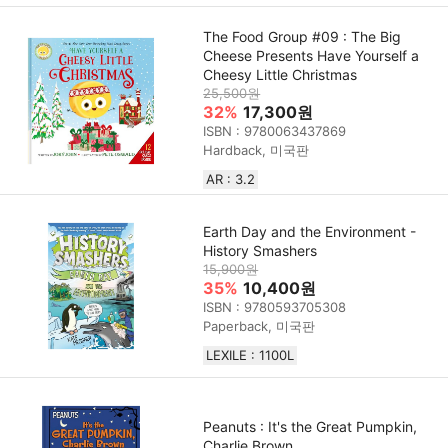
The Food Group #09 : The Big
Cheese Presents Have Yourself a
Cheesy Little Christmas
25,500원
32%
17,300원
ISBN : 9780063437869
Hardback, 미국판
AR : 3.2
Earth Day and the Environment -
History Smashers
15,900원
35%
10,400원
ISBN : 9780593705308
Paperback, 미국판
LEXILE : 1100L
Peanuts : It's the Great Pumpkin,
Charlie Brown