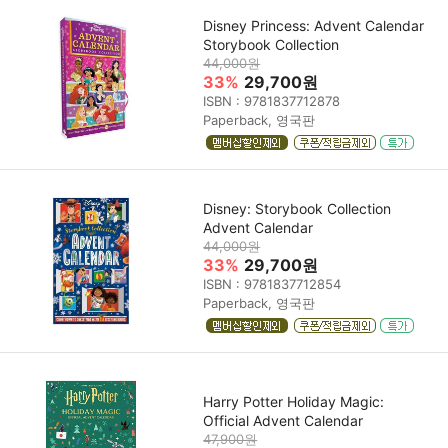
Disney Princess: Advent Calendar
Storybook Collection
44,000원
33%
29,700원
ISBN : 9781837712878
Paperback, 영국판
Disney: Storybook Collection
Advent Calendar
44,000원
33%
29,700원
ISBN : 9781837712854
Paperback, 영국판
Harry Potter Holiday Magic:
Official Advent Calendar
47,900원