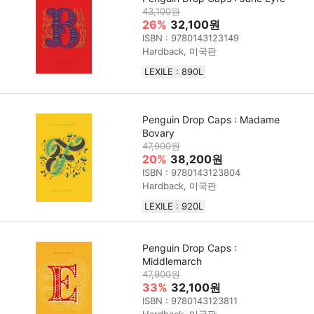
43,100원
26%
32,100원
ISBN : 9780143123149
Hardback, 미국판
LEXILE : 890L
Penguin Drop Caps : Madame
Bovary
47,900원
20%
38,200원
ISBN : 9780143123804
Hardback, 미국판
LEXILE : 920L
Penguin Drop Caps :
Middlemarch
47,900원
33%
32,100원
ISBN : 9780143123811