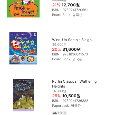
21%
12,700원
ISBN : 9780241720561
Board Book, 영국판
Wind-Up Santa's Sleigh
39,600원
20%
31,600원
ISBN : 9781836041573
Board Book, 영국판
Puffin Classics : Wuthering
Heights
14,000원
25%
10,500원
ISBN : 9780241736388
Paperback, 영국판
AR : 11.3