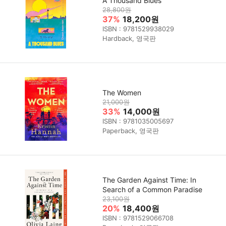
A Thousand Blues
28,800원
37%
18,200원
ISBN : 9781529938029
Hardback, 영국판
The Women
21,000원
33%
14,000원
ISBN : 9781035005697
Paperback, 영국판
The Garden Against Time: In
Search of a Common Paradise
23,100원
20%
18,400원
ISBN : 9781529066708