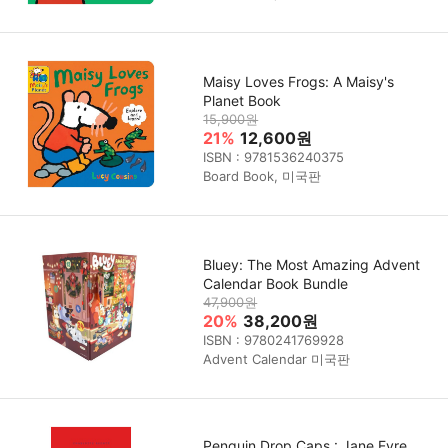
Maisy Loves Frogs: A Maisy's
Planet Book
15,900원
21%
12,600원
ISBN : 9781536240375
Board Book, 미국판
Bluey: The Most Amazing Advent
Calendar Book Bundle
47,900원
20%
38,200원
ISBN : 9780241769928
Advent Calendar 미국판
Penguin Drop Caps : Jane Eyre