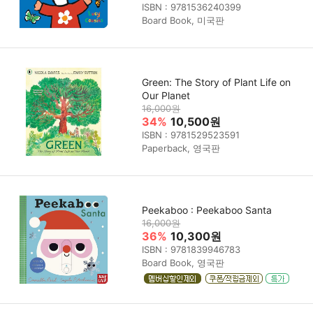
ISBN : 9781536240399
Board Book, 미국판
Green: The Story of Plant Life on
Our Planet
16,000원
34%
10,500원
ISBN : 9781529523591
Paperback, 영국판
Peekaboo : Peekaboo Santa
16,000원
36%
10,300원
ISBN : 9781839946783
Board Book, 영국판