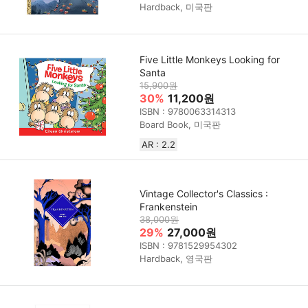
Hardback, 미국판
Five Little Monkeys Looking for
Santa
15,900원
30%
11,200원
ISBN : 9780063314313
Board Book, 미국판
AR : 2.2
Vintage Collector's Classics :
Frankenstein
38,000원
29%
27,000원
ISBN : 9781529954302
Hardback, 영국판