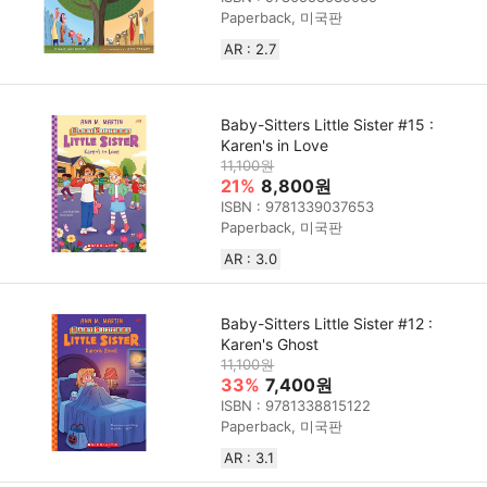
Paperback, 미국판
AR : 2.7
Baby-Sitters Little Sister #15 :
Karen's in Love
11,100원
21%
8,800원
ISBN : 9781339037653
Paperback, 미국판
AR : 3.0
Baby-Sitters Little Sister #12 :
Karen's Ghost
11,100원
33%
7,400원
ISBN : 9781338815122
Paperback, 미국판
AR : 3.1