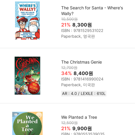
The Search for Santa - Where's
Wally?
10,500원
21%
8,300원
ISBN : 9781529531022
Paperback, 영국판
The Christmas Genie
12,700원
34%
8,400원
ISBN : 9781416990024
Paperback, 미국판
AR : 4.0 / LEXILE : 610L
We Planted a Tree
12,500원
21%
9,900원
ISBN : 9780553539035