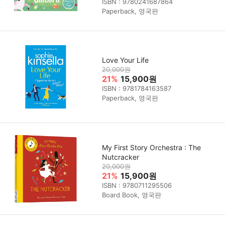
ISBN : 9780241687864
Paperback, 영국판
Love Your Life
20,000원
21%
15,900원
ISBN : 9781784163587
Paperback, 영국판
My First Story Orchestra : The
Nutcracker
20,000원
21%
15,900원
ISBN : 9780711295506
Board Book, 영국판