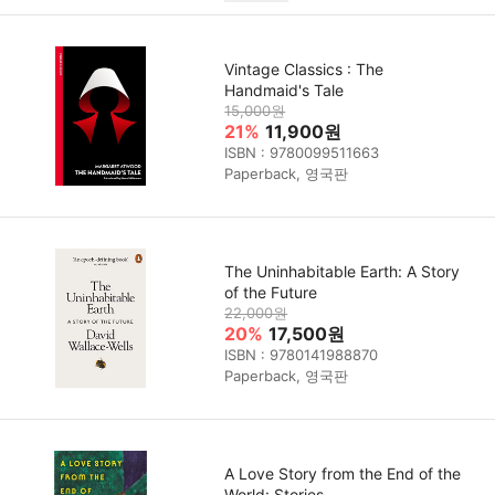
Vintage Classics : The
Handmaid's Tale
15,000원
21%
11,900원
ISBN : 9780099511663
Paperback, 영국판
The Uninhabitable Earth: A Story
of the Future
22,000원
20%
17,500원
ISBN : 9780141988870
Paperback, 영국판
A Love Story from the End of the
World: Stories