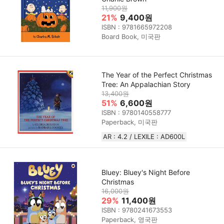
11,900원
21%
9,400원
ISBN : 9781665972208
Board Book, 미국판
The Year of the Perfect Christmas
Tree: An Appalachian Story
13,400원
51%
6,600원
ISBN : 9780140558777
Paperback, 미국판
AR : 4.2 / LEXILE : AD600L
Bluey: Bluey's Night Before
Christmas
16,000원
29%
11,400원
ISBN : 9780241673553
Paperback, 영국판