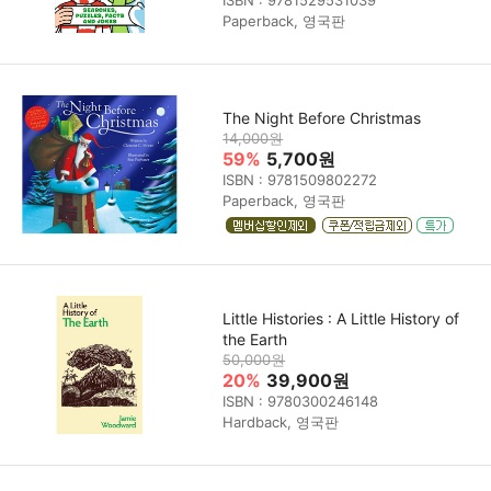
ISBN : 9781529531039
Paperback, 영국판
The Night Before Christmas
14,000원
59%
5,700원
ISBN : 9781509802272
Paperback, 영국판
Little Histories : A Little History of
the Earth
50,000원
20%
39,900원
ISBN : 9780300246148
Hardback, 영국판