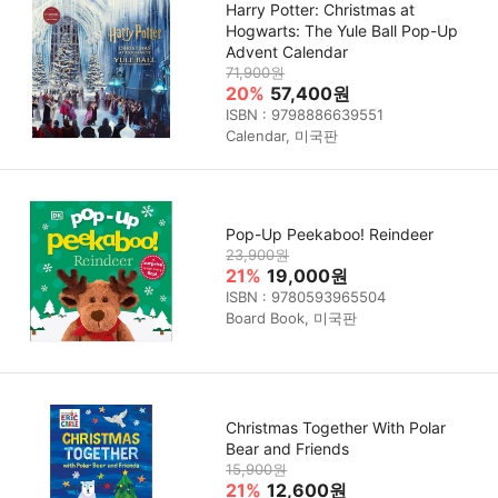
Harry Potter: Christmas at
Hogwarts: The Yule Ball Pop-Up
Advent Calendar
71,900원
20%
57,400원
ISBN : 9798886639551
Calendar, 미국판
Pop-Up Peekaboo! Reindeer
23,900원
21%
19,000원
ISBN : 9780593965504
Board Book, 미국판
Christmas Together With Polar
Bear and Friends
15,900원
21%
12,600원