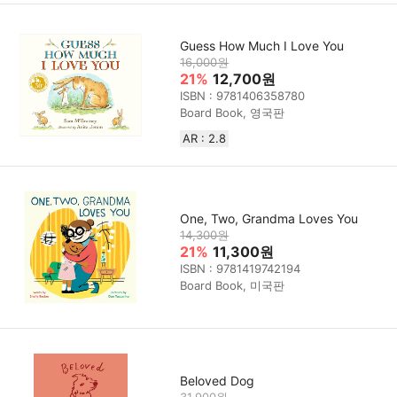
Guess How Much I Love You
16,000원
21%
12,700원
ISBN : 9781406358780
Board Book, 영국판
AR : 2.8
One, Two, Grandma Loves You
14,300원
21%
11,300원
ISBN : 9781419742194
Board Book, 미국판
Beloved Dog
31,900원