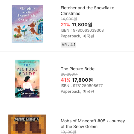
Fletcher and the Snowflake
Christmas
14,900원
21%
11,800원
ISBN : 9780063039308
Paperback, 미국판
AR : 4.1
The Picture Bride
30,300원
41%
17,800원
ISBN : 9781250808677
Paperback, 미국판
Mobs of Minecraft #05 : Journey
of the Snow Golem
10,100원