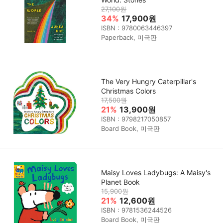
27,100원
34%
17,900원
ISBN : 9780063446397
Paperback, 미국판
The Very Hungry Caterpillar's
Christmas Colors
17,500원
21%
13,900원
ISBN : 9798217050857
Board Book, 미국판
Maisy Loves Ladybugs: A Maisy's
Planet Book
15,900원
21%
12,600원
ISBN : 9781536244526
Board Book, 미국판