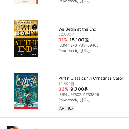
Paperback, 영국판
We Begin at the End
22,000원
31%
15,100원
ISBN : 9781785769405
Paperback, 영국판
Puffin Classics : A Christmas Carol
14,500원
33%
9,700원
ISBN : 9780241733806
Paperback, 영국판
AR : 6.7