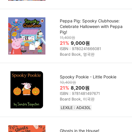
Peppa Pig: Spooky Clubhouse:
Celebrate Halloween with Peppa
Pig!
11,400원
21%
9,000원
ISBN : 9780241666081
Board Book, 영국판
Spooky Pookie - Little Pookie
10,400원
21%
8,200원
ISBN : 9781481497671
Board Book, 미국판
LEXILE : AD430L
Ghosts in the House!