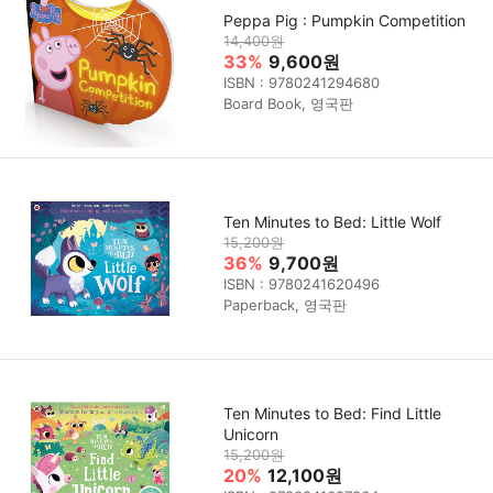
Peppa Pig : Pumpkin Competition
14,400원
33%
9,600원
ISBN : 9780241294680
Board Book, 영국판
Ten Minutes to Bed: Little Wolf
15,200원
36%
9,700원
ISBN : 9780241620496
Paperback, 영국판
Ten Minutes to Bed: Find Little
Unicorn
15,200원
20%
12,100원