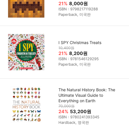
21%
8,000원
ISBN : 9798217119288
Paperback, 미국판
I SPY Christmas Treats
10,400원
21%
8,200원
ISBN : 9781546129295
Paperback, 미국판
The Natural History Book: The
Ultimate Visual Guide to
Everything on Earth
70,000원
24%
53,200원
ISBN : 9780241393345
Hardback, 영국판