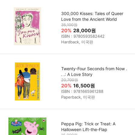
300,000 Kisses: Tales of Queer
Love from the Ancient World
35,100원
20%
28,000원
ISBN : 9780593582442
Hardback, 미국판
Twenty-Four Seconds from Now .
. .: A Love Story
20,700원
20%
16,500원
ISBN : 9781665961288
Paperback, 미국판
Peppa Pig: Trick or Treat: A
Halloween Lift-the-Flap
16,000원