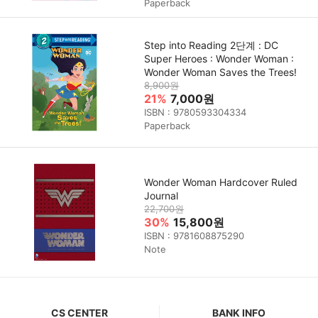
Paperback
Step into Reading 2단계 : DC
Super Heroes : Wonder Woman :
Wonder Woman Saves the Trees!
8,900원
21%
7,000원
ISBN : 9780593304334
Paperback
Wonder Woman Hardcover Ruled
Journal
22,700원
30%
15,800원
ISBN : 9781608875290
Note
CS CENTER
BANK INFO