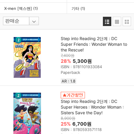
X-men [엑스맨]
(1)
기타
(1)
Step into Reading 2단계 : DC
Super Friends : Wonder Woman to
the Rescue!
7,400원
28%
5,300원
ISBN : 9781101933084
Paperback
AR : 1.8
Step into Reading 2단계 : DC
Super Heroes : Wonder Woman :
Sisters Save the Day!
8,900원
25%
6,700원
ISBN : 9780593571118