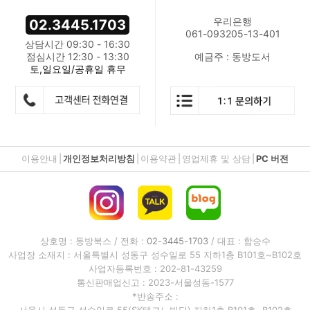
우리은행
02.3445.1703
061-093205-13-401
상담시간 09:30 - 16:30
점심시간 12:30 - 13:30
예금주 : 동방도서
토,일요일/공휴일 휴무
이용안내
|
개인정보처리방침
|
이용약관
|
영업제휴 및 상담
|
PC 버전
상호명 : 동방북스 / 전화 :
02-3445-1703
/ 대표 : 함승수
사업장 소재지 : 서울특별시 성동구 성수일로 55 지하1층 B101호~B102호
사업자등록번호 : 202-81-43259
통신판매업신고 : 2023-서울성동-1577
*반송주소 :
서울시 성동구 성수일로 55(SK테크노빌딩) 지하1층 B101호~B102호