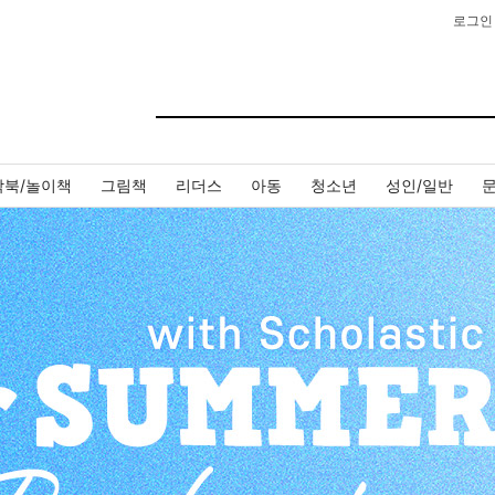
로그인
작북/놀이책
그림책
리더스
아동
청소년
성인/일반