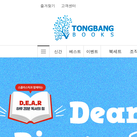
즐겨찾기
고객센터
북세트
조
신간
베스트
이벤트