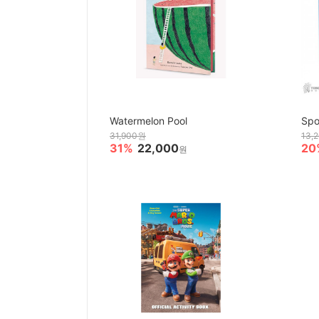
Watermelon Pool
Spo
31,900원
13,
31%
22,000
20
원