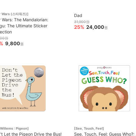
ar Wars (스타워즈)]
Dad
r Wars: The Mandalorian:
31,900원
gu: The Ultimate Sticker
25%
24,000
원
lection
000원
%
9,800
원
Willems : Pigeon]
[See, Touch, Feel]
't Let the Pigeon Drive the Bus!
See, Touch, Feel: Guess Who?: