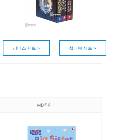
리더스 세트 >
챕터북 세트 >
MD추천