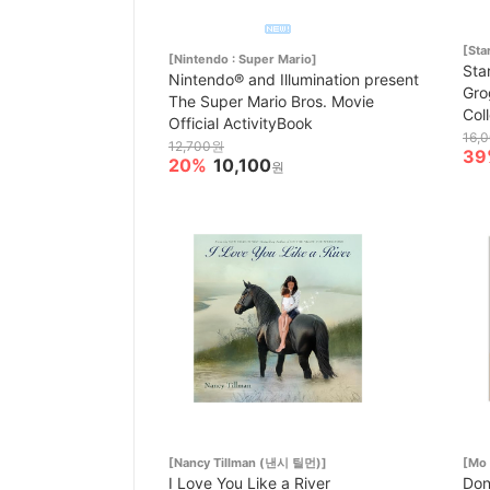
[St
[Nintendo : Super Mario]
Sta
Nintendo® and Illumination present
Gro
The Super Mario Bros. Movie
Col
Official ActivityBook
16,
12,700원
39
20%
10,100
원
[Nancy Tillman (낸시 틸먼)]
[Mo 
I Love You Like a River
Don