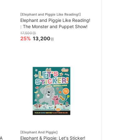
[Elephant and Piggie Like Reading!]
Elephant and Piggie Like Reading!
: The Monster and Puppet Show!
17,500원
25%
13,200
원
[Elephant And Piggie]
 A
Elephant & Piggie: Let's Sticker!