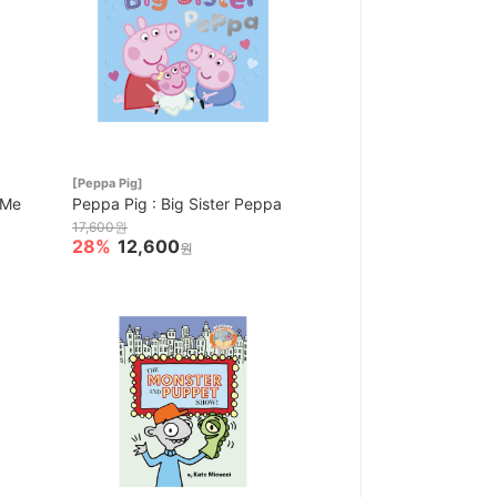
[Peppa Pig]
 Me
Peppa Pig : Big Sister Peppa
17,600원
28%
12,600
원