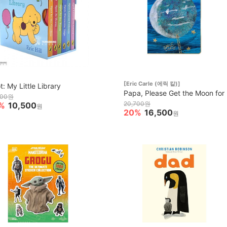
[Eric Carle (에릭 칼)]
t: My Little Library
Papa, Please Get the Moon for
200원
20,700원
%
10,500
원
20%
16,500
원