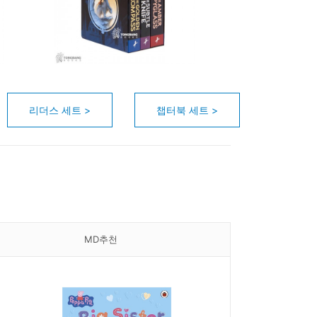
리더스 세트 >
챕터북 세트 >
MD추천