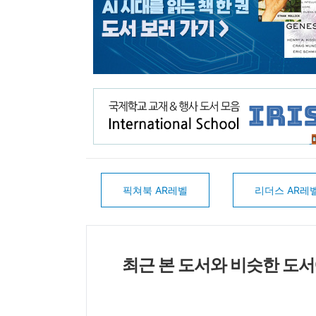
픽쳐북 AR레벨
리더스 AR레
최근 본 도서와 비슷한 도