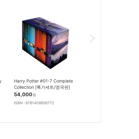
y
Harry Potter #01-7 Complete
The Story of the World
Collection [특가세트/영국판]
Set : Revised Edition
54,000
75,100
원
원
ISBN : 9781408856772
ISBN : 9781945841705