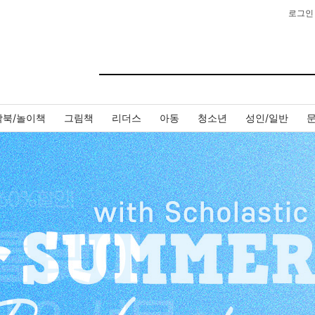
로그인
작북/놀이책
그림책
리더스
아동
청소년
성인/일반