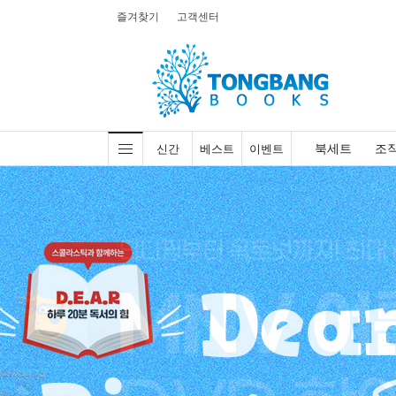
즐겨찾기
고객센터
북세트
조
신간
베스트
이벤트