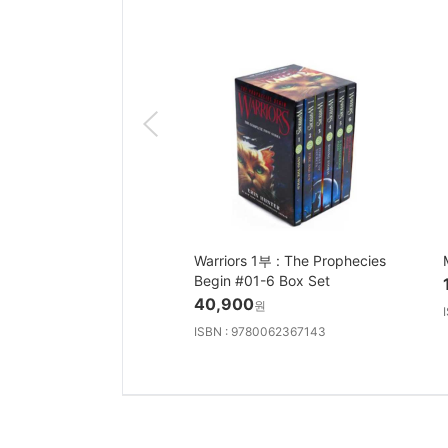
Warriors 1부 : The Prophecies
Begin #01-6 Box Set
40,900
원
ISBN : 9780062367143