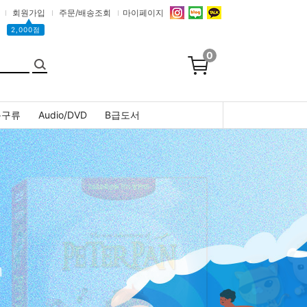
회원가입
주문/배송조회
마이페이지
▲
2,000점
0
문구류
Audio/DVD
B급도서