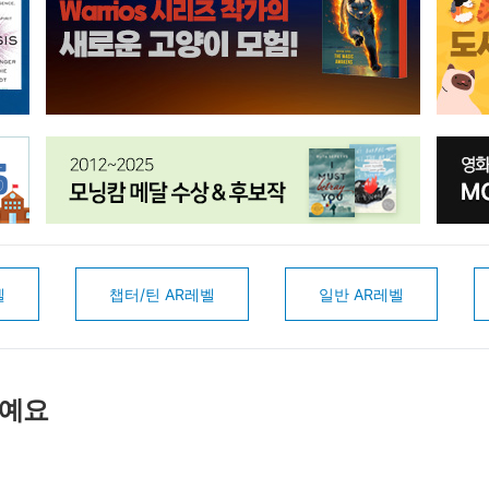
벨
챕터/틴 AR레벨
일반 AR레벨
서예요