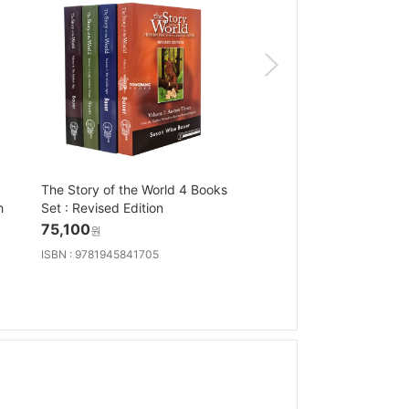
The Story of the World 4 Books
Warriors 8부 A Starless
h
Set : Revised Edition
Box Set
75,100
64,700
원
원
ISBN : 9781945841705
ISBN : 9780063471894