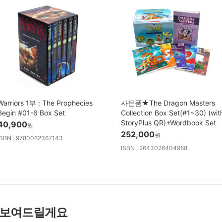
Warriors 1부 : The Prophecies
사은품★The Dragon Masters
Begin #01-6 Box Set
Collection Box Set(#1~30) (wit
StoryPlus QR)+Wordbook Set
40,900
원
252,000
원
ISBN : 9780062367143
ISBN : 2643026404988
 보여드릴게요