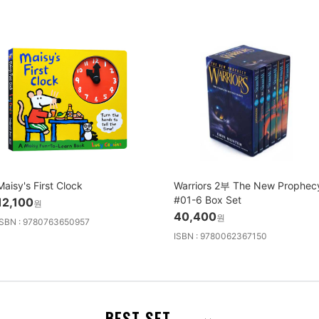
Maisy's First Clock
Warriors 2부 The New Prophec
#01-6 Box Set
12,100
원
40,400
원
ISBN : 9780763650957
ISBN : 9780062367150
BEST SET