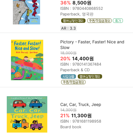
36%
8,500원
ISBN : 9780440868552
Paperback, 영국판
AR : 3.3
Pictory - Faster, Faster! Nice and
Slow
18,000원
20%
14,400원
ISBN : 9780141367484
Paperback & CD
Car, Car, Truck, Jeep
14,300원
21%
11,300원
ISBN : 9781681198958
Board book