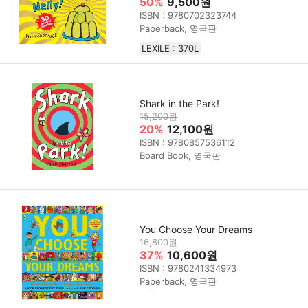
50%
9,500원
ISBN : 9780702323744
Paperback, 영국판
LEXILE : 370L
Shark in the Park!
15,200원
20%
12,100원
ISBN : 9780857536112
Board Book, 영국판
You Choose Your Dreams
16,800원
37%
10,600원
ISBN : 9780241334973
Paperback, 영국판