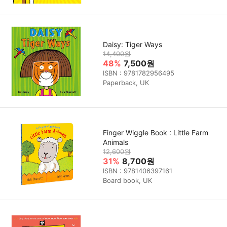
Daisy: Tiger Ways
14,400원
48%
7,500원
ISBN : 9781782956495
Paperback, UK
Finger Wiggle Book : Little Farm
Animals
12,600원
31%
8,700원
ISBN : 9781406397161
Board book, UK