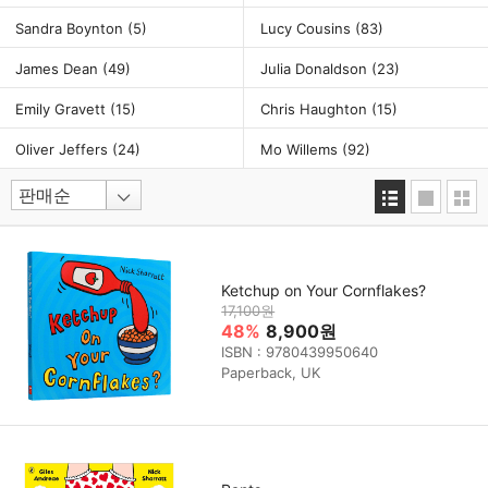
Sandra Boynton
(5)
Lucy Cousins
(83)
James Dean
(49)
Julia Donaldson
(23)
Emily Gravett
(15)
Chris Haughton
(15)
Oliver Jeffers
(24)
Mo Willems
(92)
Ketchup on Your Cornflakes?
17,100원
48%
8,900원
ISBN : 9780439950640
Paperback, UK