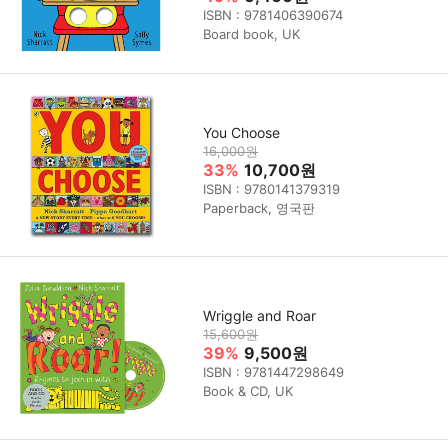
ISBN : 9781406390674
Board book, UK
You Choose
16,000원
33%
10,700원
ISBN : 9780141379319
Paperback, 영국판
Wriggle and Roar
15,600원
39%
9,500원
ISBN : 9781447298649
Book & CD, UK