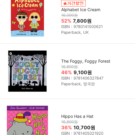
Alphabet Ice Cream
16,000원
52%
7,800원
ISBN : 9780141500621
Paperback, UK
The Foggy, Foggy Forest
16,800원
46%
9,100원
ISBN : 9781406327847
Paperback, 영국판
Hippo Has a Hat
16,800원
36%
10,700원
ISBN : 9781405021920