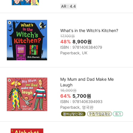
AR : 4.4
What's in the Witch's Kitchen?
17,100원
48%
8,900원
ISBN : 9781406384079
Paperback, UK
My Mum and Dad Make Me
Laugh
16,000원
64%
5,700원
ISBN : 9781406394993
Paperback, 영국판