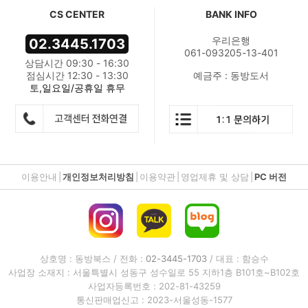
CS CENTER
BANK INFO
우리은행
02.3445.1703
061-093205-13-401
상담시간 09:30 - 16:30
점심시간 12:30 - 13:30
예금주 : 동방도서
토,일요일/공휴일 휴무
이용안내
|
개인정보처리방침
|
이용약관
|
영업제휴 및 상담
|
PC 버전
상호명 : 동방북스 / 전화 :
02-3445-1703
/ 대표 : 함승수
사업장 소재지 : 서울특별시 성동구 성수일로 55 지하1층 B101호~B102호
사업자등록번호 : 202-81-43259
통신판매업신고 : 2023-서울성동-1577