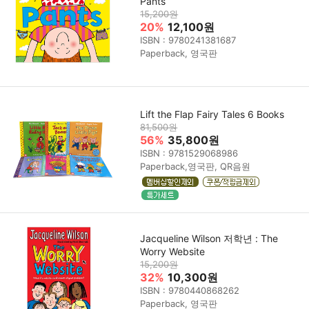
Pants
15,200원
20%
12,100원
ISBN : 9780241381687
Paperback, 영국판
Lift the Flap Fairy Tales 6 Books
81,500원
56%
35,800원
ISBN : 9781529068986
Paperback,영국판, QR음원
Jacqueline Wilson 저학년 : The
Worry Website
15,200원
32%
10,300원
ISBN : 9780440868262
Paperback, 영국판