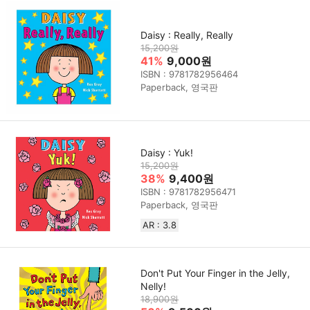
Daisy : Really, Really
15,200원
41%
9,000원
ISBN : 9781782956464
Paperback, 영국판
Daisy : Yuk!
15,200원
38%
9,400원
ISBN : 9781782956471
Paperback, 영국판
AR : 3.8
Don't Put Your Finger in the Jelly,
Nelly!
18,900원