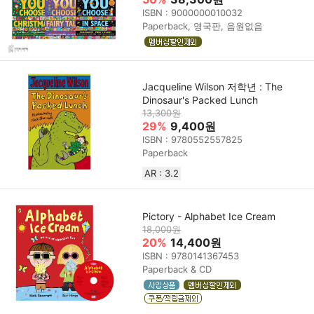
ISBN : 9000000010032
Paperback, 영국판, 음원없음
Jacqueline Wilson 저학년 : The
Dinosaur's Packed Lunch
13,300원
29%
9,400원
ISBN : 9780552557825
Paperback
AR : 3.2
Pictory - Alphabet Ice Cream
18,000원
20%
14,400원
ISBN : 9780141367453
Paperback & CD