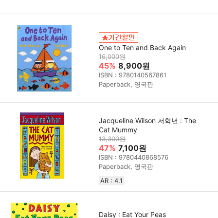
One to Ten and Back Again
16,000원
45%
8,900원
ISBN : 9780140567861
Paperback, 영국판
Jacqueline Wilson 저학년 : The
Cat Mummy
13,300원
47%
7,100원
ISBN : 9780440868576
Paperback, 영국판
AR : 4.1
Daisy : Eat Your Peas