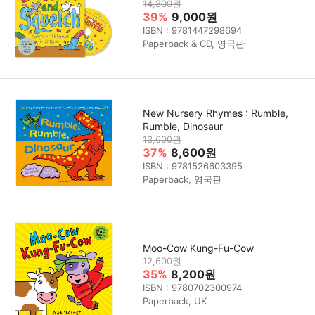
14,800원
39%
9,000원
ISBN : 9781447298694
Paperback & CD, 영국판
New Nursery Rhymes : Rumble,
Rumble, Dinosaur
13,600원
37%
8,600원
ISBN : 9781526603395
Paperback, 영국판
Moo-Cow Kung-Fu-Cow
12,600원
35%
8,200원
ISBN : 9780702300974
Paperback, UK