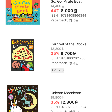
Go, Go, Pirate Boat
14,400원
44%
8,000원
ISBN : 9781408866344
Paperback, 영국판
Carnival of the Clocks
13,300원
35%
8,700원
ISBN : 9781800901285
Paperback, 영국판
AR : 2.6
Unicorn Moonicorn
19,800원
35%
12,800원
ISBN : 9780702303524
Paperback, 영국판