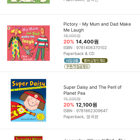
Pictory - My Mum and Dad Make
Me Laugh
18,000원
20%
14,400원
ISBN : 9781406370102
Paperback & CD
Super Daisy and The Peril of
Planet Pea
15,200원
20%
12,100원
ISBN : 9781862309647
Paperback, 영국판