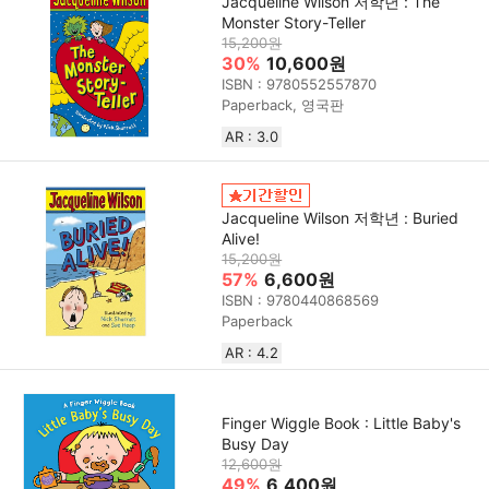
Jacqueline Wilson 저학년 : The
Monster Story-Teller
15,200원
30%
10,600원
ISBN : 9780552557870
Paperback, 영국판
AR : 3.0
Jacqueline Wilson 저학년 : Buried
Alive!
15,200원
57%
6,600원
ISBN : 9780440868569
Paperback
AR : 4.2
Finger Wiggle Book : Little Baby's
Busy Day
12,600원
49%
6,400원