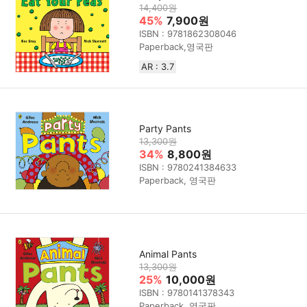
14,400원
45%
7,900원
ISBN : 9781862308046
Paperback,영국판
AR : 3.7
Party Pants
13,300원
34%
8,800원
ISBN : 9780241384633
Paperback, 영국판
Animal Pants
13,300원
25%
10,000원
ISBN : 9780141378343
Paperback, 영국판