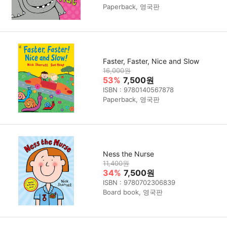
Paperback, 영국판
Faster, Faster, Nice and Slow
16,000원
53%
7,500원
ISBN : 9780140567878
Paperback, 영국판
Ness the Nurse
11,400원
34%
7,500원
ISBN : 9780702306839
Board book, 영국판