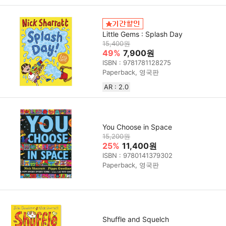
Little Gems : Splash Day
15,400원
49%
7,900원
ISBN : 9781781128275
Paperback, 영국판
AR : 2.0
You Choose in Space
15,200원
25%
11,400원
ISBN : 9780141379302
Paperback, 영국판
Shuffle and Squelch