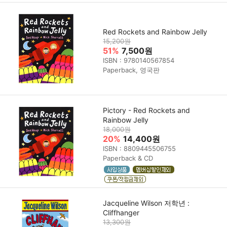
Red Rockets and Rainbow Jelly
15,200원
51%
7,500원
ISBN : 9780140567854
Paperback, 영국판
Pictory - Red Rockets and
Rainbow Jelly
18,000원
20%
14,400원
ISBN : 8809445506755
Paperback & CD
Jacqueline Wilson 저학년 :
Cliffhanger
13,300원