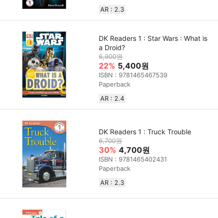
AR : 2.3
DK Readers 1 : Star Wars : What is
a Droid?
6,900원
22%
5,400원
ISBN : 9781465467539
Paperback
AR : 2.4
DK Readers 1 : Truck Trouble
6,700원
30%
4,700원
ISBN : 9781465402431
Paperback
AR : 2.3