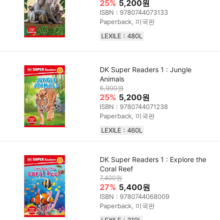
25%
5,200원
ISBN : 9780744073133
Paperback, 미국판
LEXILE : 480L
DK Super Readers 1 : Jungle
Animals
6,900원
25%
5,200원
ISBN : 9780744071238
Paperback, 미국판
LEXILE : 460L
DK Super Readers 1 : Explore the
Coral Reef
7,400원
27%
5,400원
ISBN : 9780744068009
Paperback, 미국판