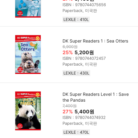
ISBN : 9780744075656
Paperback, 미국판
LEXILE : 410L
DK Super Readers 1 : Sea Otters
6,900원
25%
5,200원
ISBN : 9780744072457
Paperback, 미국판
LEXILE : 430L
DK Super Readers Level 1 : Save
the Pandas
7,400원
27%
5,400원
ISBN : 9780744074932
Paperback, 미국판
LEXILE : 470L