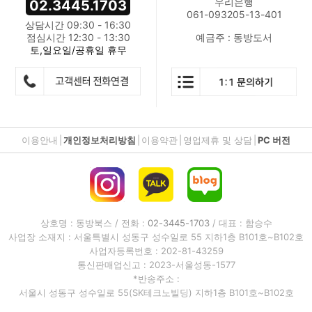
우리은행
02.3445.1703
061-093205-13-401
상담시간 09:30 - 16:30
점심시간 12:30 - 13:30
예금주 : 동방도서
토,일요일/공휴일 휴무
이용안내
|
개인정보처리방침
|
이용약관
|
영업제휴 및 상담
|
PC 버전
상호명 : 동방북스 / 전화 :
02-3445-1703
/ 대표 : 함승수
사업장 소재지 : 서울특별시 성동구 성수일로 55 지하1층 B101호~B102호
사업자등록번호 : 202-81-43259
통신판매업신고 : 2023-서울성동-1577
*반송주소 :
서울시 성동구 성수일로 55(SK테크노빌딩) 지하1층 B101호~B102호