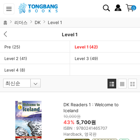
0
홈
리더스
DK
Level 1
Level 1
Pre
(25)
Level 1
(42)
Level 2
(41)
Level 3
(49)
Level 4
(8)
DK Readers 1 : Welcome to
Iceland
10,000원
43%
5,700원
ISBN : 9780241465707
Hardback, 영국판