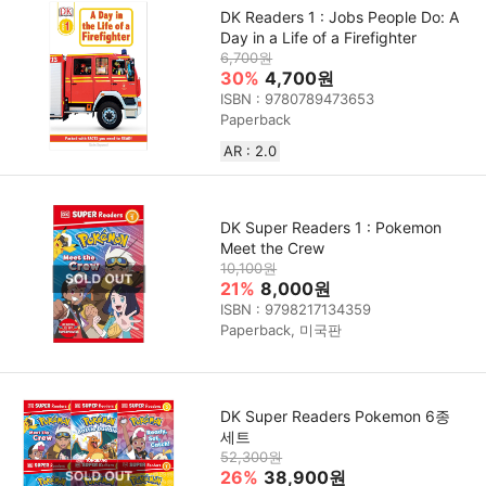
DK Readers 1 : Jobs People Do: A
Day in a Life of a Firefighter
6,700원
30%
4,700원
ISBN : 9780789473653
Paperback
AR : 2.0
DK Super Readers 1 : Pokemon
Meet the Crew
10,100원
21%
8,000원
ISBN : 9798217134359
Paperback, 미국판
DK Super Readers Pokemon 6종
세트
52,300원
26%
38,900원