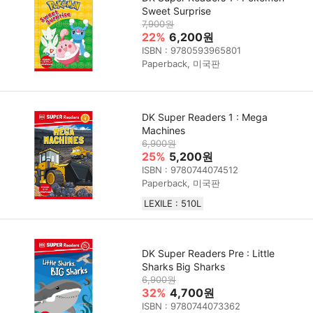
Sweet Surprise
7,900원
22%
6,200원
ISBN : 9780593965801
Paperback, 미국판
DK Super Readers 1 : Mega
Machines
6,900원
25%
5,200원
ISBN : 9780744074512
Paperback, 미국판
LEXILE : 510L
DK Super Readers Pre : Little
Sharks Big Sharks
6,900원
32%
4,700원
ISBN : 9780744073362