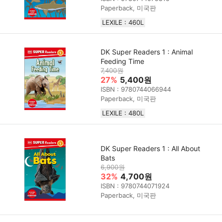
Paperback, 미국판
LEXILE : 460L
DK Super Readers 1 : Animal
Feeding Time
7,400원
27%
5,400원
ISBN : 9780744066944
Paperback, 미국판
LEXILE : 480L
DK Super Readers 1 : All About
Bats
6,900원
32%
4,700원
ISBN : 9780744071924
Paperback, 미국판