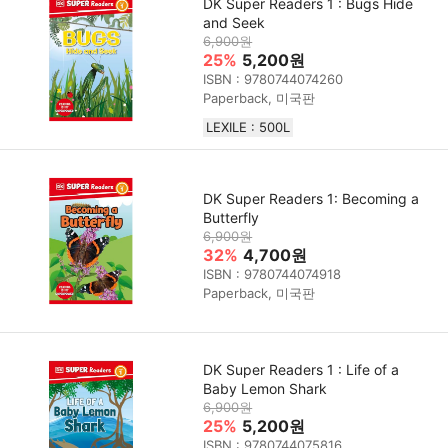
DK Super Readers 1 : Bugs Hide
and Seek
6,900원
25%
5,200원
ISBN : 9780744074260
Paperback, 미국판
LEXILE : 500L
DK Super Readers 1: Becoming a
Butterfly
6,900원
32%
4,700원
ISBN : 9780744074918
Paperback, 미국판
DK Super Readers 1 : Life of a
Baby Lemon Shark
6,900원
25%
5,200원
ISBN : 9780744075816