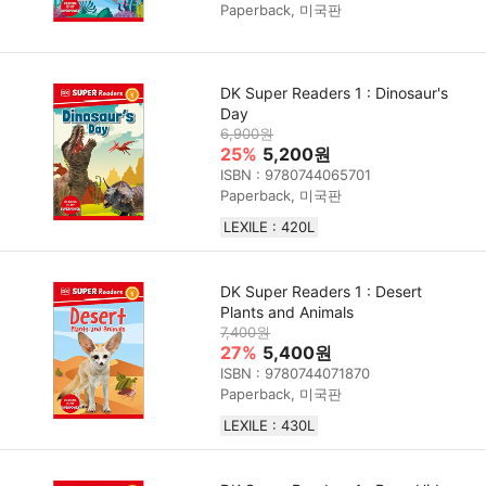
Paperback, 미국판
DK Super Readers 1 : Dinosaur's
Day
6,900원
25%
5,200원
ISBN : 9780744065701
Paperback, 미국판
LEXILE : 420L
DK Super Readers 1 : Desert
Plants and Animals
7,400원
27%
5,400원
ISBN : 9780744071870
Paperback, 미국판
LEXILE : 430L