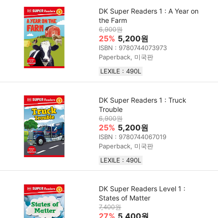
DK Super Readers 1 : A Year on
the Farm
6,900원
25%
5,200원
ISBN : 9780744073973
Paperback, 미국판
LEXILE : 490L
DK Super Readers 1 : Truck
Trouble
6,900원
25%
5,200원
ISBN : 9780744067019
Paperback, 미국판
LEXILE : 490L
DK Super Readers Level 1 :
States of Matter
7,400원
27%
5,400원