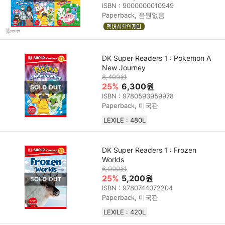
ISBN : 9000000010949
Paperback, 음원없음
DK Super Readers 1 : Pokemon A
New Journey
8,400원
25%
6,300원
ISBN : 9780593959978
Paperback, 미국판
LEXILE : 480L
DK Super Readers 1 : Frozen
Worlds
6,900원
25%
5,200원
ISBN : 9780744072204
Paperback, 미국판
LEXILE : 420L