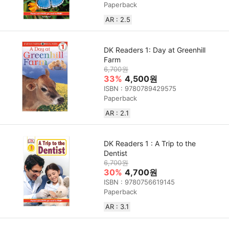
Paperback
AR : 2.5
DK Readers 1: Day at Greenhill
Farm
6,700원
33%
4,500원
ISBN : 9780789429575
Paperback
AR : 2.1
DK Readers 1 : A Trip to the
Dentist
6,700원
30%
4,700원
ISBN : 9780756619145
Paperback
AR : 3.1