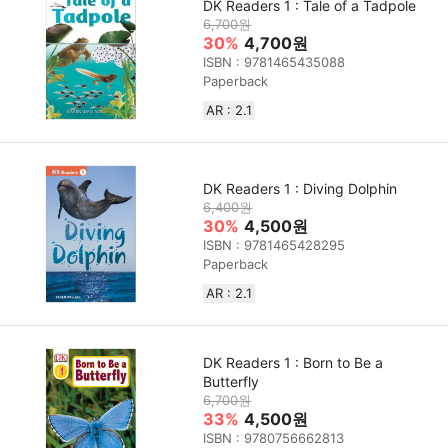
DK Readers 1 : Tale of a Tadpole
6,700원
30%
4,700원
ISBN : 9781465435088
Paperback
AR : 2.1
DK Readers 1 : Diving Dolphin
6,400원
30%
4,500원
ISBN : 9781465428295
Paperback
AR : 2.1
DK Readers 1 : Born to Be a
Butterfly
6,700원
33%
4,500원
ISBN : 9780756662813