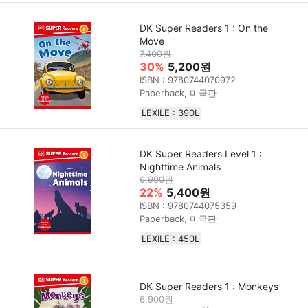
DK Super Readers 1 : On the
Move
7,400원
30%
5,200원
ISBN : 9780744070972
Paperback, 미국판
LEXILE : 390L
DK Super Readers Level 1 :
Nighttime Animals
6,900원
22%
5,400원
ISBN : 9780744075359
Paperback, 미국판
LEXILE : 450L
DK Super Readers 1 : Monkeys
6,900원