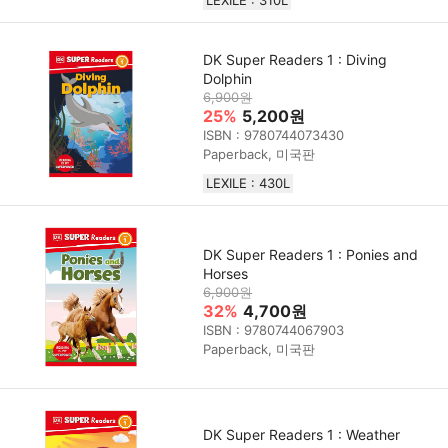
LEXILE : 310L
DK Super Readers 1 : Diving
Dolphin
6,900원
25%
5,200원
ISBN : 9780744073430
Paperback, 미국판
LEXILE : 430L
DK Super Readers 1 : Ponies and
Horses
6,900원
32%
4,700원
ISBN : 9780744067903
Paperback, 미국판
DK Super Readers 1 : Weather