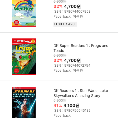
6,900원
32%
4,700원
ISBN : 9780744067958
Paperback, 미국판
LEXILE : 420L
DK Super Readers 1 : Frogs and
Toads
6,900원
32%
4,700원
ISBN : 9780744072754
Paperback, 미국판
DK Readers 1 : Star Wars : Luke
Skywalker's Amazing Story
6,900원
41%
4,100원
ISBN : 9780756645182
Paperback