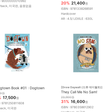
 : 9000000010992
20%
21,400
원
erback, 미국판, 음원없음
ISBN : 9781338268591
Hardcover
AR : 4.5/ LEXILE : 630L
[Drew Daywalt (드류 데이월트)]
gtown Book #01 : Dogtown
They Call Me No Sam!
00원
%
17,500
23,900원
원
31%
16,600
원
 : 9781250811608
ISBN : 9780358612902
back, 미국판