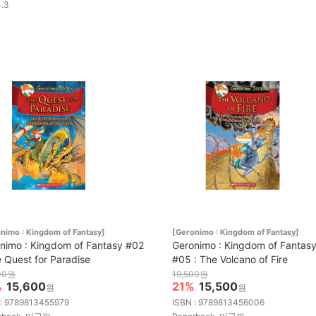
4.3
nimo : Kingdom of Fantasy]
[Geronimo : Kingdom of Fantasy]
nimo : Kingdom of Fantasy #02
Geronimo : Kingdom of Fantas
e Quest for Paradise
#05 : The Volcano of Fire
00원
19,500원
%
15,600
21%
15,500
원
원
 : 9789813455979
ISBN : 9789813456006