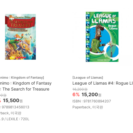
nimo : Kingdom of Fantasy]
[League of Llamas]
nimo : Kingdom of Fantasy
League of Llamas #4: Rogue L
: The Search for Treasure
16,200원
6%
15,200
원
00원
%
15,500
원
ISBN : 9781760894207
 : 9789813456013
Paperback, 미국판
rback, 미국판
4.9 / LEXILE : 720L