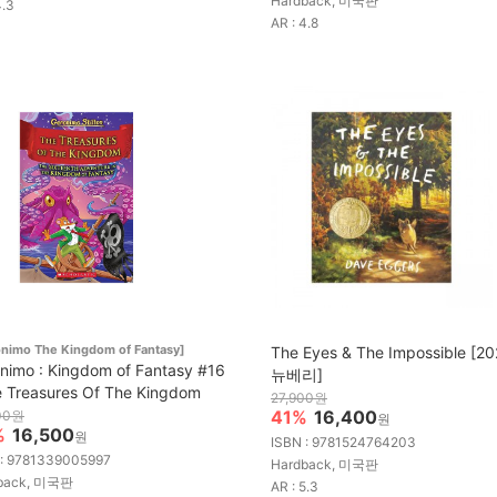
Hardback, 미국판
4.3
AR : 4.8
nimo The Kingdom of Fantasy]
The Eyes & The Impossible [2
nimo : Kingdom of Fantasy #16
뉴베리]
e Treasures Of The Kingdom
27,900원
41%
16,400
00원
원
%
16,500
원
ISBN : 9781524764203
 : 9781339005997
Hardback, 미국판
back, 미국판
AR : 5.3