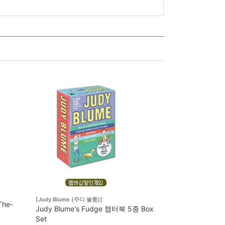
[Judy Blume (주디 블룸)]
The-
Judy Blume's Fudge 챕터북 5종 Box
Set