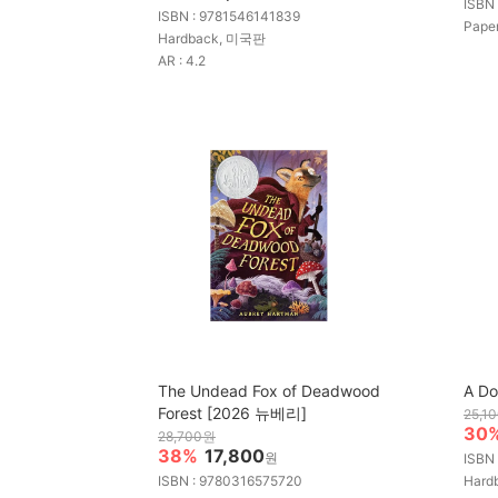
ISBN
ISBN : 9781546141839
Pap
Hardback, 미국판
AR : 4.2
The Undead Fox of Deadwood
A Do
Forest [2026 뉴베리]
25,1
30
28,700원
38%
17,800
원
ISBN
ISBN : 9780316575720
Hard