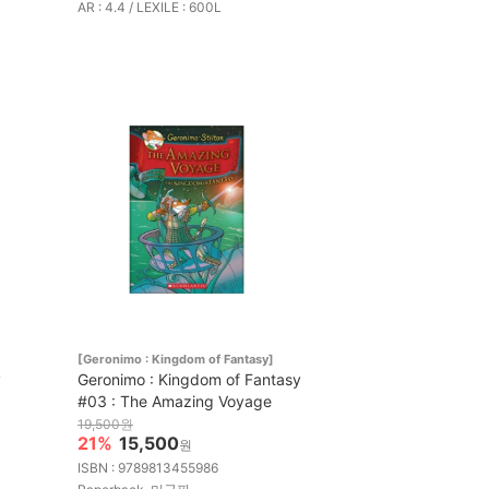
AR : 4.4 / LEXILE : 600L
[Geronimo : Kingdom of Fantasy]
y
Geronimo : Kingdom of Fantasy
#03 : The Amazing Voyage
19,500원
21%
15,500
원
ISBN : 9789813455986