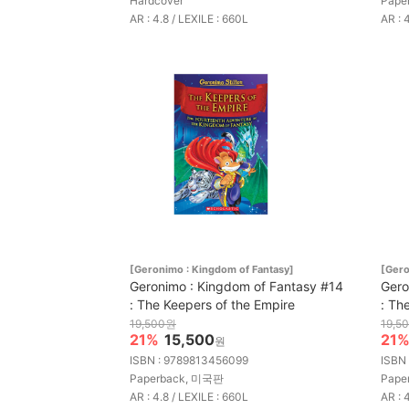
Hardcover
Pape
AR : 4.8 / LEXILE : 660L
AR : 
[Geronimo : Kingdom of Fantasy]
[Gero
Geronimo : Kingdom of Fantasy #14
Gero
: The Keepers of the Empire
: The
19,500원
19,5
21%
15,500
21
원
ISBN : 9789813456099
ISBN
Paperback, 미국판
Pape
AR : 4.8 / LEXILE : 660L
AR : 