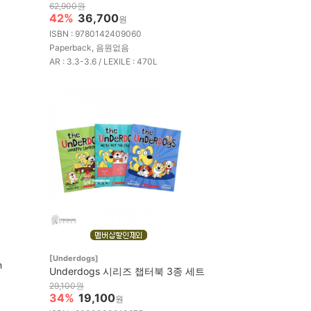
62,900원
42%
36,700
원
ISBN : 9780142409060
Paperback, 음원없음
AR : 3.3-3.6 / LEXILE : 470L
[Underdogs]
n
Underdogs 시리즈 챕터북 3종 세트
29,100원
34%
19,100
원