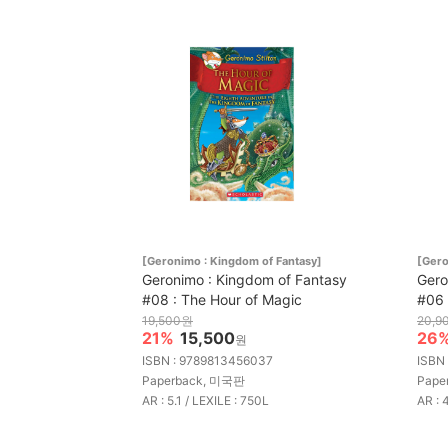
[Geronimo : Kingdom of Fantasy]
[Gero
Geronimo : Kingdom of Fantasy
Gero
#08 : The Hour of Magic
#06 
19,500원
20,9
21%
15,500
26
원
ISBN : 9789813456037
ISBN
Paperback, 미국판
Pape
AR : 5.1 / LEXILE : 750L
AR : 