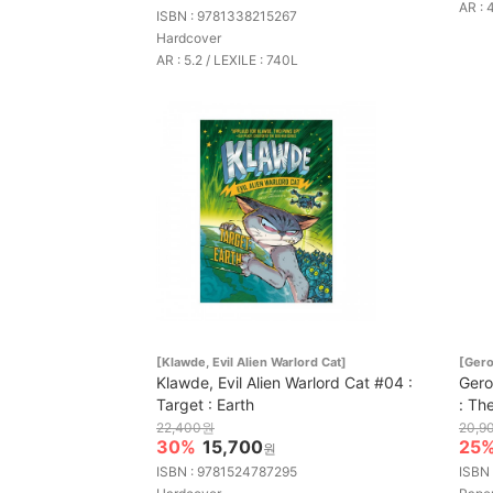
AR : 
ISBN : 9781338215267
Hardcover
AR : 5.2 / LEXILE : 740L
[Klawde, Evil Alien Warlord Cat]
[Gero
Klawde, Evil Alien Warlord Cat #04 :
Gero
Target : Earth
: Th
22,400원
20,9
30%
15,700
25
원
ISBN : 9781524787295
ISBN