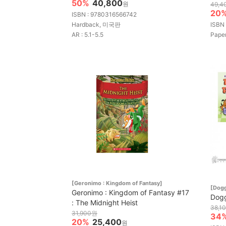
50%
40,800
원
49,4
20
ISBN : 9780316566742
Hardback, 미국판
ISBN
AR : 5.1-5.5
Pap
[Geronimo : Kingdom of Fantasy]
[Dog
Geronimo : Kingdom of Fantasy #17
Dog
: The Midnight Heist
38,1
31,900원
34
20%
25,400
원