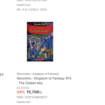
ISBN : 9781524787240
Hardcover
AR : 4.6 / LEXILE : 630L
[Geronimo : Kingdom of Fantasy]
024
Geronimo : Kingdom of Fantasy #15
: The Golden Key
23,700원
34%
15,700
원
ISBN : 9781338848007
Hardcover