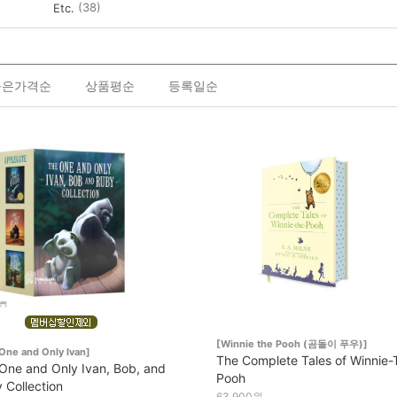
(38)
Etc.
높은가격순
상품평순
등록일순
[Winnie the Pooh (곰돌이 푸우)]
One and Only Ivan]
The Complete Tales of Winnie-
One and Only Ivan, Bob, and
Pooh
 Collection
63,900원