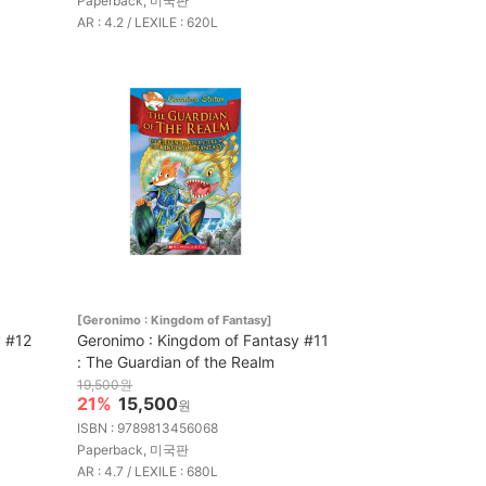
Paperback, 미국판
AR : 4.2 / LEXILE : 620L
[Geronimo : Kingdom of Fantasy]
y #12
Geronimo : Kingdom of Fantasy #11
: The Guardian of the Realm
19,500원
21%
15,500
원
ISBN : 9789813456068
Paperback, 미국판
AR : 4.7 / LEXILE : 680L