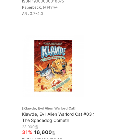
ISBN : 9000000010675
Paperback, 음원없음
AR : 3.7-4.0
[Klawde, Evil Alien Warlord Cat]
Klawde, Evil Alien Warlord Cat #03 :
The Spacedog Cometh
23,900원
31%
16,600
원