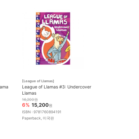
[League of Llamas]
lama
League of Llamas #3: Undercover
Llamas
16,200원
6%
15,200
원
ISBN : 9781760894191
Paperback, 미국판