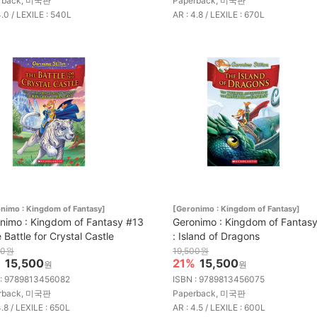
rback, 미국판
Paperback, 미국판
4.0 / LEXILE : 540L
AR : 4.8 / LEXILE : 670L
nimo : Kingdom of Fantasy]
[Geronimo : Kingdom of Fantasy]
nimo : Kingdom of Fantasy #13
Geronimo : Kingdom of Fantas
 Battle for Crystal Castle
: Island of Dragons
00원
19,500원
%
15,500
21%
15,500
원
원
 : 9789813456082
ISBN : 9789813456075
rback, 미국판
Paperback, 미국판
4.8 / LEXILE : 650L
AR : 4.5 / LEXILE : 600L