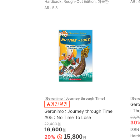
Hardback, Rough-Cut Edition, 미국판
AR : 
AR : 5.3
[Geronimo : Journey through Time]
[Gero
Gero
: Th
Geronimo : Journey through Time
#05 : No Time To Lose
23,7
30
22,400원
16,600
ISBN
원
15,800
Hard
29%
원