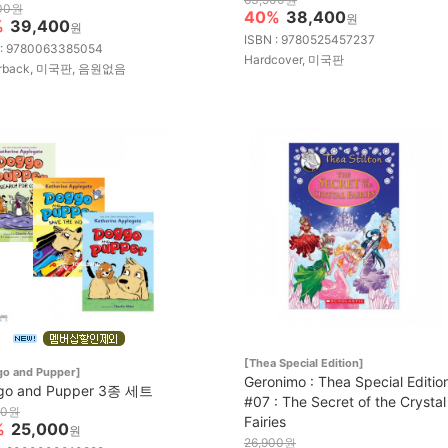
00원
40%
38,400
원
%
39,400
원
ISBN : 9780525457237
 : 9780063385054
Hardcover, 미국판
erback, 미국판, 음원없음
[Thea Special Edition]
go and Pupper]
Geronimo : Thea Special Editio
go and Pupper 3종 세트
#07 : The Secret of the Crystal
00원
Fairies
%
25,000
원
26,900원