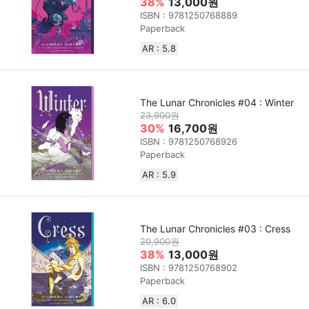
38%
13,000원
ISBN : 9781250768889
Paperback
AR : 5.8
The Lunar Chronicles #04 : Winter
23,900원
30%
16,700원
ISBN : 9781250768926
Paperback
AR : 5.9
The Lunar Chronicles #03 : Cress
20,900원
38%
13,000원
ISBN : 9781250768902
Paperback
AR : 6.0