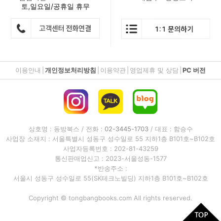
토,일요일/공휴일 휴무
이용안내
|
개인정보처리방침
|
이용약관
|
영업제휴 및 상담
|
PC 버전
상호명 : 동방북스 / 전화 :
02-3445-1703
/ 대표 : 함승수
사업장 소재지 : 서울특별시 성동구 성수일로 55 지하1층 B101호~B102호
사업자등록번호 : 202-81-43259
통신판매업신고 : 2023-서울성동-1577
*반송주소 :
서울시 성동구 성수일로 55(SK테크노빌딩) 지하1층 B101호~B102호
Copyright © tongbangbooks.com All rights reserved.