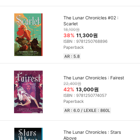
The Lunar Chronicles #02 :
Scarlet
18,100원
38%
11,300원
ISBN : 9781250768896
Paperback
AR : 5.8
The Lunar Chronicles : Fairest
22,400원
42%
13,000원
ISBN : 9781250774057
Paperback
AR : 6.0 / LEXILE : 860L
The Lunar Chronicles : Stars
Above