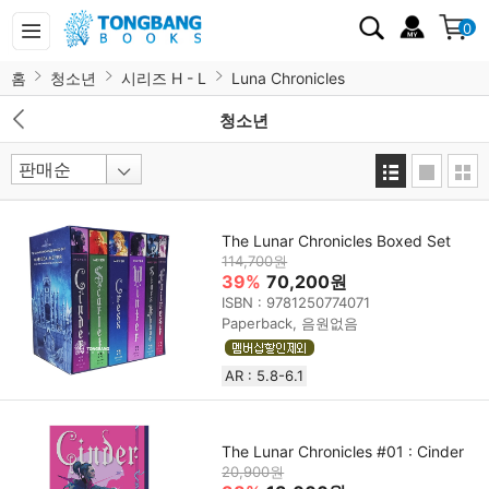
0
홈
청소년
시리즈 H - L
Luna Chronicles
청소년
The Lunar Chronicles Boxed Set
114,700원
39%
70,200원
ISBN : 9781250774071
Paperback, 음원없음
AR : 5.8-6.1
The Lunar Chronicles #01 : Cinder
20,900원