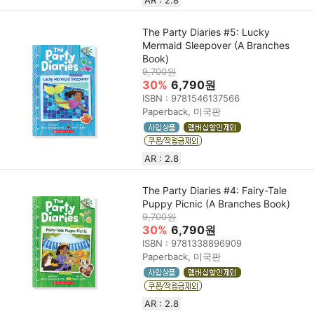
AR : 2.8
The Party Diaries #5: Lucky
Mermaid Sleepover (A Branches
Book)
9,700원
30%
6,790원
ISBN : 9781546137566
Paperback, 미국판
AR : 2.8
The Party Diaries #4: Fairy-Tale
Puppy Picnic (A Branches Book)
9,700원
30%
6,790원
ISBN : 9781338896909
Paperback, 미국판
AR : 2.8