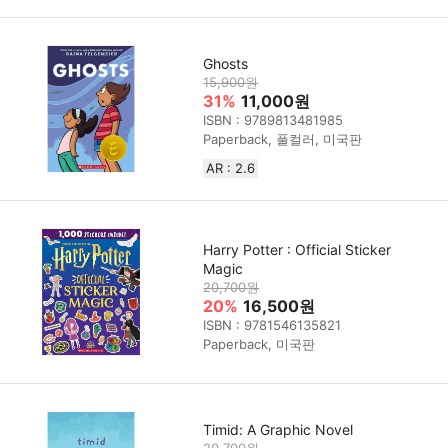
Ghosts
15,900원
31%
11,000원
ISBN : 9789813481985
Paperback, 풀컬러, 미국판
AR : 2.6
Harry Potter : Official Sticker
Magic
20,700원
20%
16,500원
ISBN : 9781546135821
Paperback, 미국판
Timid: A Graphic Novel