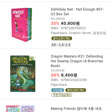
Definitely Nat : Nat Enough #01-
03 Box Set
62,300원
35%
40,800원
ISBN : 9781338794625
Paperback, Graphic Novel, 음원없음
AR : 2.6-2.9
Dragon Masters #31: Defending
the Swamp Dragon (A Branches
Book)
12,000원
30%
8,400원
ISBN : 9798225003296
Paperback
Making Friends 챕터북 4종 세트