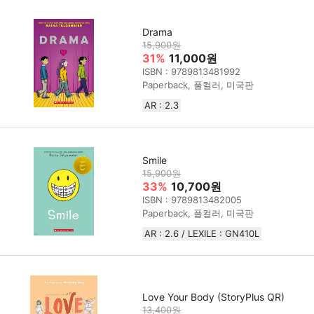
Drama
15,900원
31%
11,000원
ISBN : 9789813481992
Paperback, 풀컬러, 미국판
AR : 2.3
Smile
15,900원
33%
10,700원
ISBN : 9789813482005
Paperback, 풀컬러, 미국판
AR : 2.6 / LEXILE : GN410L
Love Your Body (StoryPlus QR)
13,400원