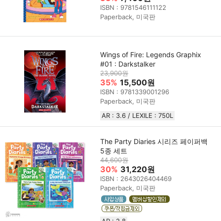
ISBN : 9781546111122
Paperback, 미국판
Wings of Fire: Legends Graphix
#01 : Darkstalker
23,900원
35%
15,500원
ISBN : 9781339001296
Paperback, 미국판
AR : 3.6 / LEXILE : 750L
The Party Diaries 시리즈 페이퍼백
5종 세트
44,600원
30%
31,220원
ISBN : 2643026404469
Paperback, 미국판