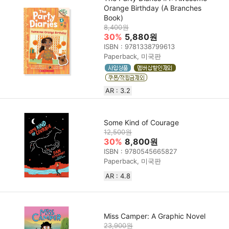
Orange Birthday (A Branches
Book)
8,400원
30%
5,880원
ISBN : 9781338799613
Paperback, 미국판
AR : 3.2
Some Kind of Courage
12,500원
30%
8,800원
ISBN : 9780545665827
Paperback, 미국판
AR : 4.8
Miss Camper: A Graphic Novel
23,900원