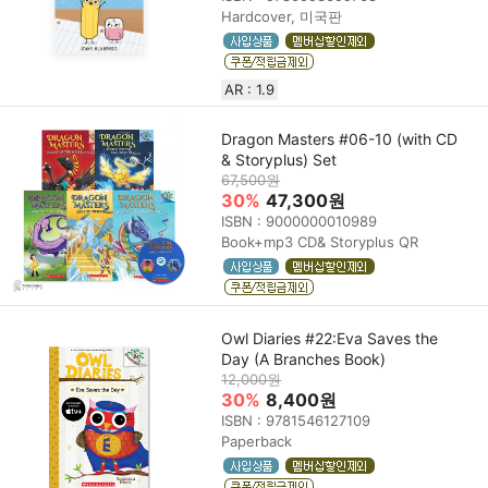
Hardcover, 미국판
AR : 1.9
Dragon Masters #06-10 (with CD
& Storyplus) Set
67,500원
30%
47,300원
ISBN : 9000000010989
Book+mp3 CD& Storyplus QR
Owl Diaries #22:Eva Saves the
Day (A Branches Book)
12,000원
30%
8,400원
ISBN : 9781546127109
Paperback