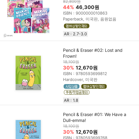
82,800원
44%
46,300원
ISBN : 9000000010863
Paperback, 미국판, 음원없음
AR : 2.7-3.0
Pencil & Eraser #02: Lost and
Frown!
18,100원
30%
12,670원
ISBN : 9780593699812
Hardcover, 미국판
AR : 1.8
Pencil & Eraser #01: We Have a
Dull-emma!
18,100원
30%
12,670원
ISBN : 9780593699768