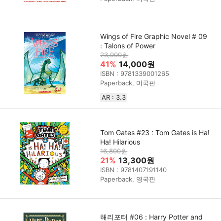
Wings of Fire Graphic Novel # 09
: Talons of Power
23,900원
41%
14,000원
ISBN : 9781339001265
Paperback, 미국판
AR : 3.3
Tom Gates #23 : Tom Gates is Ha!
Ha! Hilarious
16,800원
21%
13,300원
ISBN : 9781407191140
Paperback, 영국판
해리포터 #06 : Harry Potter and