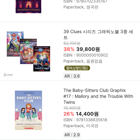
ISBN : 9780702335167
Paperback, 영국판
39 Clues 시리즈 그래픽노블 3종 세
트
62,100원
36%
39,800원
ISBN : 9000000010902
Paperback, 음원없음
AR : 3.6
The Baby-Sitters Club Graphix
#17 : Mallory and the Trouble With
Twins
19,400원
26%
14,400원
ISBN : 9781338835618
Paperback, 미국판
AR : 2.9