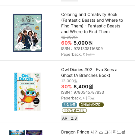
Coloring and Creativity Book
(Fantastic Beasts and Where to
Find Them) - Fantastic Beasts
and Where to Find Them
12,600원
60%
5,000원
ISBN : 9781338116809
Paperback, 미국판
Owl Diaries #02 : Eva Sees a
Ghost (A Branches Book)
12,000원
30%
8,400원
ISBN : 9780545787833
Paperback, 미국판
AR : 2.8
Dragon Prince 시리즈 그래픽노블