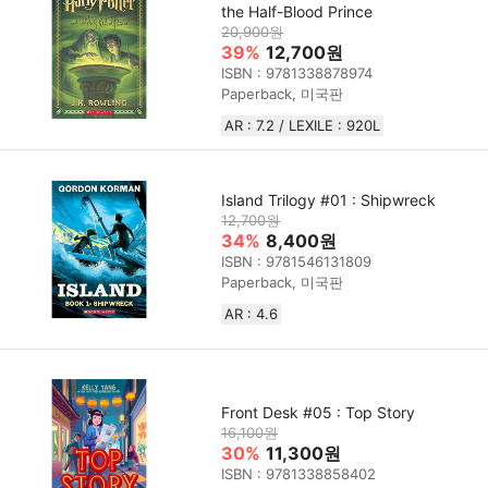
the Half-Blood Prince
20,900원
39%
12,700원
ISBN : 9781338878974
Paperback, 미국판
AR : 7.2 / LEXILE : 920L
Island Trilogy #01 : Shipwreck
12,700원
34%
8,400원
ISBN : 9781546131809
Paperback, 미국판
AR : 4.6
Front Desk #05 : Top Story
16,100원
30%
11,300원
ISBN : 9781338858402