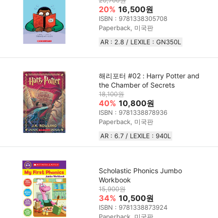
20,700원
20%
16,500원
ISBN : 9781338305708
Paperback, 미국판
AR : 2.8 / LEXILE : GN350L
해리포터 #02 : Harry Potter and
the Chamber of Secrets
18,100원
40%
10,800원
ISBN : 9781338878936
Paperback, 미국판
AR : 6.7 / LEXILE : 940L
Scholastic Phonics Jumbo
Workbook
15,900원
34%
10,500원
ISBN : 9781338873924
Paperback, 미국판