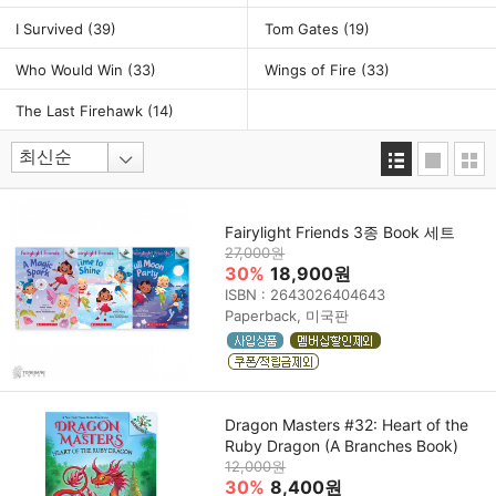
I Survived
(39)
Tom Gates
(19)
Who Would Win
(33)
Wings of Fire
(33)
The Last Firehawk
(14)
Fairylight Friends 3종 Book 세트
27,000원
30%
18,900원
ISBN : 2643026404643
Paperback, 미국판
Dragon Masters #32: Heart of the
Ruby Dragon (A Branches Book)
12,000원
30%
8,400원