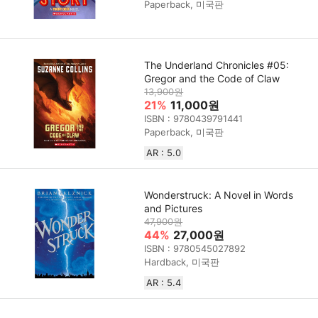
Paperback, 미국판
The Underland Chronicles #05:
Gregor and the Code of Claw
13,900원
21%
11,000원
ISBN : 9780439791441
Paperback, 미국판
AR : 5.0
Wonderstruck: A Novel in Words
and Pictures
47,900원
44%
27,000원
ISBN : 9780545027892
Hardback, 미국판
AR : 5.4