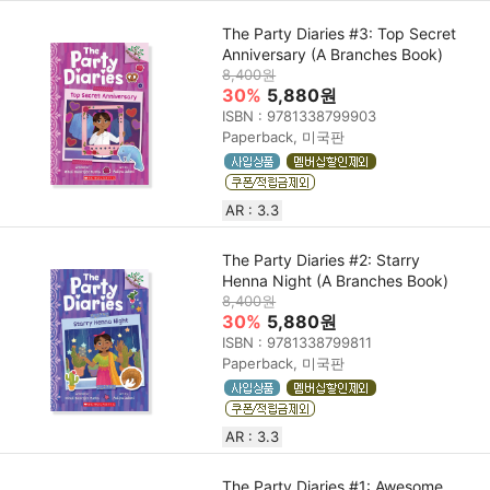
The Party Diaries #3: Top Secret
Anniversary (A Branches Book)
8,400원
30%
5,880원
ISBN : 9781338799903
Paperback, 미국판
AR : 3.3
The Party Diaries #2: Starry
Henna Night (A Branches Book)
8,400원
30%
5,880원
ISBN : 9781338799811
Paperback, 미국판
AR : 3.3
The Party Diaries #1: Awesome