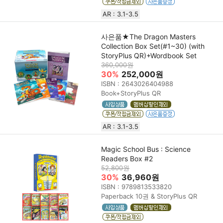
AR : 3.1-3.5
사은품★The Dragon Masters
Collection Box Set(#1~30) (with
StoryPlus QR)+Wordbook Set
360,000원
30%
252,000원
ISBN : 2643026404988
Book+StoryPlus QR
AR : 3.1-3.5
Magic School Bus : Science
Readers Box #2
52,800원
30%
36,960원
ISBN : 9789813533820
Paperback 10권 & StoryPlus QR