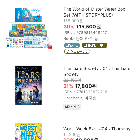
The World of Mister Water Box
Set (WITH STORYPLUS)
165,000원
30%
115,500원
ISBN : 9789813466517
Book+단어 카드 등
The Liars Society #01 : The Liars
Society
22,400원
21%
17,800원
ISBN : 9781338859218
Hardback, 미국판
AR : 4.3
Worst Week Ever #04 : Thursday
15,200원