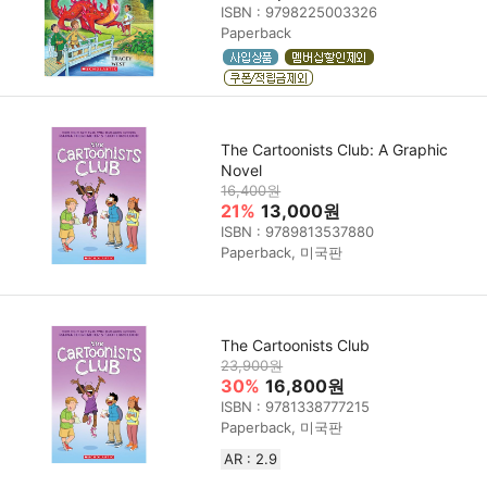
ISBN : 9798225003326
Paperback
The Cartoonists Club: A Graphic
Novel
16,400원
21%
13,000원
ISBN : 9789813537880
Paperback, 미국판
The Cartoonists Club
23,900원
30%
16,800원
ISBN : 9781338777215
Paperback, 미국판
AR : 2.9