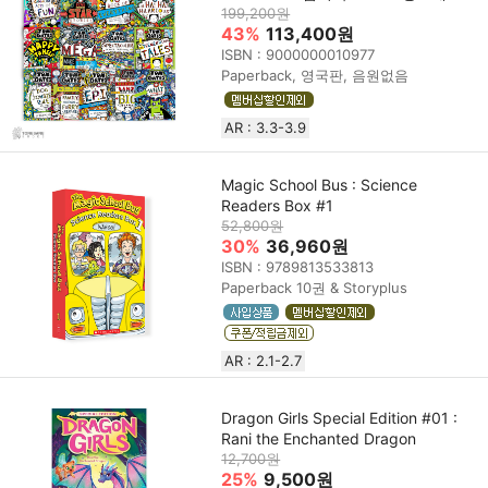
199,200원
43%
113,400원
ISBN : 9000000010977
Paperback, 영국판, 음원없음
AR : 3.3-3.9
Magic School Bus : Science
Readers Box #1
52,800원
30%
36,960원
ISBN : 9789813533813
Paperback 10권 & Storyplus
AR : 2.1-2.7
Dragon Girls Special Edition #01 :
Rani the Enchanted Dragon
12,700원
25%
9,500원