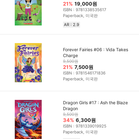
21%
19,000원
ISBN : 9781338535617
Paperback, 미국판
AR : 2.9
Forever Fairies #06 : Vida Takes
Charge
9,500원
21%
7,500원
ISBN : 9781546171836
Paperback, 미국판
Dragon Girls #17 : Ash the Blaze
Dragon
9,500원
34%
6,300원
ISBN : 9781339019925
Paperback, 미국판