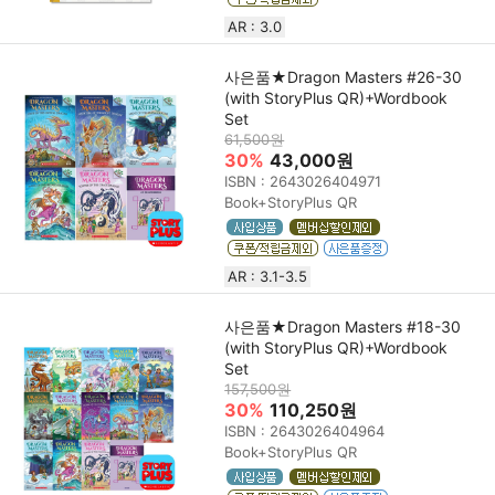
AR : 3.0
사은품★Dragon Masters #26-30
(with StoryPlus QR)+Wordbook
Set
61,500원
30%
43,000원
ISBN : 2643026404971
Book+StoryPlus QR
AR : 3.1-3.5
사은품★Dragon Masters #18-30
(with StoryPlus QR)+Wordbook
Set
157,500원
30%
110,250원
ISBN : 2643026404964
Book+StoryPlus QR