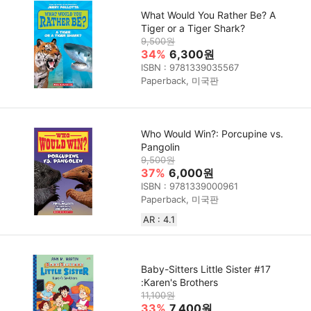
What Would You Rather Be? A
Tiger or a Tiger Shark?
9,500원
34%
6,300원
ISBN : 9781339035567
Paperback, 미국판
Who Would Win?: Porcupine vs.
Pangolin
9,500원
37%
6,000원
ISBN : 9781339000961
Paperback, 미국판
AR : 4.1
Baby-Sitters Little Sister #17
:Karen's Brothers
11,100원
33%
7,400원