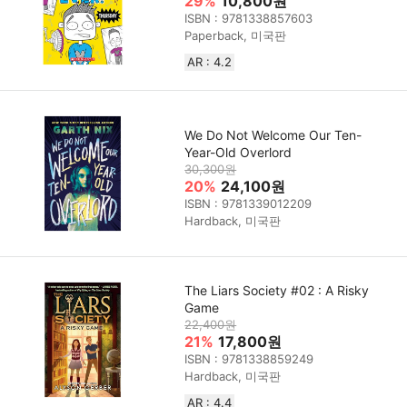
29%
10,800원
ISBN : 9781338857603
Paperback, 미국판
AR : 4.2
We Do Not Welcome Our Ten-
Year-Old Overlord
30,300원
20%
24,100원
ISBN : 9781339012209
Hardback, 미국판
The Liars Society #02 : A Risky
Game
22,400원
21%
17,800원
ISBN : 9781338859249
Hardback, 미국판
AR : 4.4