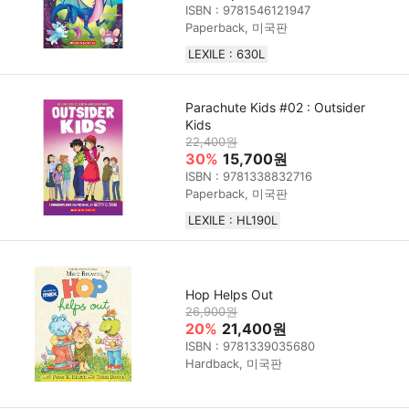
ISBN : 9781546121947
Paperback, 미국판
LEXILE : 630L
Parachute Kids #02 : Outsider
Kids
22,400원
30%
15,700원
ISBN : 9781338832716
Paperback, 미국판
LEXILE : HL190L
Hop Helps Out
26,900원
20%
21,400원
ISBN : 9781339035680
Hardback, 미국판