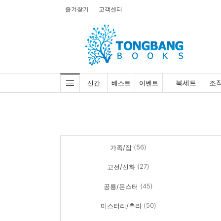
즐겨찾기
고객센터
북세트
조
신간
베스트
이벤트
(56)
가족/집
(27)
고전/신화
(45)
공룡/몬스터
(50)
미스터리/추리