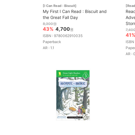
[I Can Read : Biscuit]
[Read
My First I Can Read : Biscuit and
Read
the Great Fall Day
Adve
Stor
8,300원
43%
4,700
원
7,40
41
ISBN : 9780062910035
Paperback
ISBN
AR : 1.1
Pape
AR : 