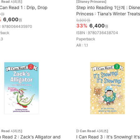
an Read 시리즈]
[Disney Princess]
 Can Read 1 : Drip, Drop
Step into Reading 1단계 : Disn
Princess : Tiana's Winter Treats
0원
%
6,600
원
9,500원
33%
6,400
원
 : 9780064435970
rback
ISBN : 9780736438704
.3
Paperback
AR : 1.1
an Read 시리즈]
[I Can Read 시리즈]
n Read 2 : Zack's Alligator and
I Can Read 3 : It's Snowing! It's