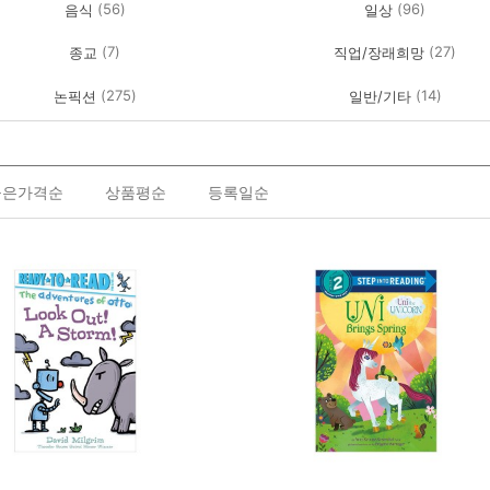
(56)
(96)
음식
일상
(7)
(27)
종교
직업/장래희망
(275)
(14)
논픽션
일반/기타
높은가격순
상품평순
등록일순