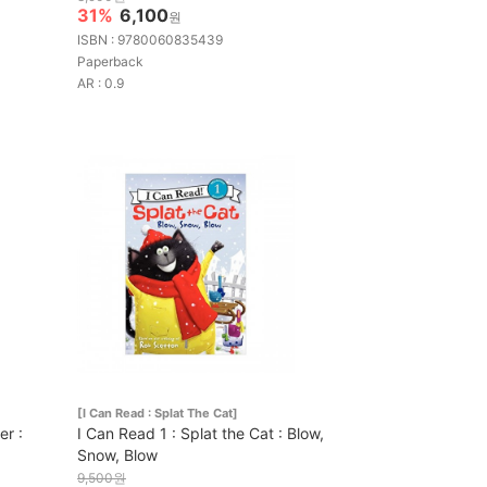
31%
6,100
원
ISBN : 9780060835439
Paperback
AR : 0.9
[I Can Read : Splat The Cat]
er :
I Can Read 1 : Splat the Cat : Blow,
Snow, Blow
9,500원