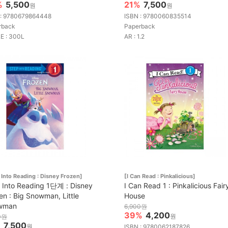
%
5,500
21%
7,500
원
원
 : 9780679864448
ISBN : 9780060835514
rback
Paperback
E : 300L
AR : 1.2
 Into Reading : Disney Frozen]
[I Can Read : Pinkalicious]
 Into Reading 1단계 : Disney
I Can Read 1 : Pinkalicious Fair
en : Big Snowman, Little
House
wman
6,900원
39%
4,200
원
0원
%
7,500
원
ISBN : 9780062187826