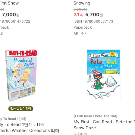
First Snow
Snowing!
0원
8,300원
%
7,000
31%
5,700
원
원
 : 9780061473722
ISBN : 9780060537173
rback
Paperback
.8
AR : 4.7
[I Can Read : Pete The Cat]
dy To Read 1단계]
My First I Can Read : Pete the 
y To Read 1단계 : The
Snow Daze
erful Weather Collector's 리더
8,900원