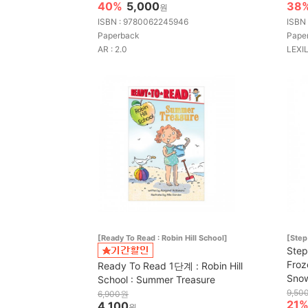
40%
5,000
38
원
ISBN : 9780062245946
ISBN
Paperback
Pape
AR : 2.0
LEXIL
[Ready To Read : Robin Hill School]
[Step
Step
Froz
Ready To Read 1단계 : Robin Hill
Sno
School : Summer Treasure
9,50
6,900원
21
4,100
원