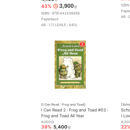
3,900
ISBN
43%
원
Pape
ISBN : 9781442436459
AR : 
Paperback
AR : 1.7/ LEXILE : 440L
[I Can Read : Frog and Toad]
[Scho
I Can Read 2 : Frog and Toad #03 :
Scho
Frog and Toad All Year
I Lo
8,900원
8,30
39%
5,400
22
원