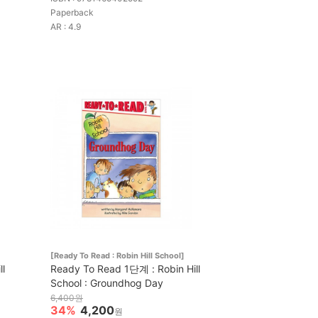
Paperback
AR : 4.9
[Ready To Read : Robin Hill School]
l
Ready To Read 1단계 : Robin Hill
School : Groundhog Day
6,400원
34%
4,200
원