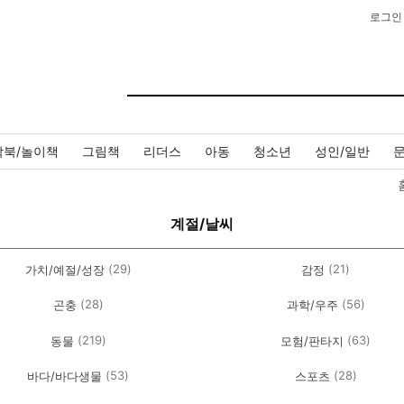
로그인
작북/놀이책
그림책
리더스
아동
청소년
성인/일반
계절/날씨
(29)
(21)
가치/예절/성장
감정
(28)
(56)
곤충
과학/우주
(219)
(63)
동물
모험/판타지
(53)
(28)
바다/바다생물
스포츠