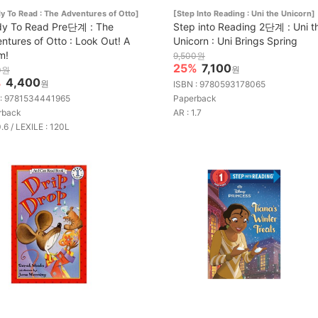
y To Read : The Adventures of Otto]
[Step Into Reading : Uni the Unicorn]
y To Read Pre단계 : The
Step into Reading 2단계 : Uni t
ntures of Otto : Look Out! A
Unicorn : Uni Brings Spring
m!
9,500원
25%
7,100
원
0원
%
4,400
원
ISBN : 9780593178065
 : 9781534441965
Paperback
rback
AR : 1.7
0.6 / LEXILE : 120L