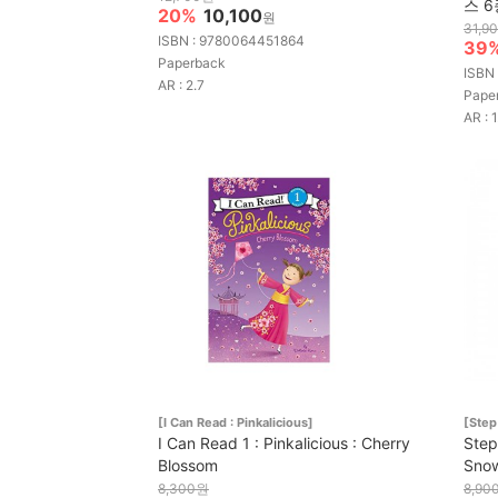
스 6
20%
10,100
원
31,9
ISBN : 9780064451864
39
Paperback
ISBN
AR : 2.7
Pape
AR : 
[I Can Read : Pinkalicious]
[Step
I Can Read 1 : Pinkalicious : Cherry
Step
Blossom
Snow
8,300원
8,90