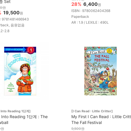
종 Set
28%
6,400
원
00원
ISBN : 9780062404268
%
19,500
원
Paperback
 : 9781481466943
AR : 1.9 / LEXILE : 490L
rback, 음원없음
1.2-2.8
 Into Reading 1단계]
[I Can Read : Little Critter]
 Into Reading 1단계 : The
My First I Can Read : Little Critt
ball
The Fall Festival
0원
9,500원