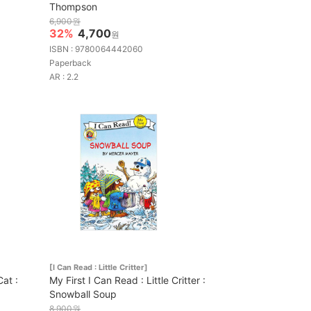
Thompson
6,900원
32%
4,700
원
ISBN : 9780064442060
Paperback
AR : 2.2
[I Can Read : Little Critter]
Cat :
My First I Can Read : Little Critter :
Snowball Soup
8,900원