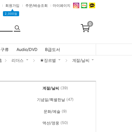
회원가입
주문/배송조회
마이페이지
▲
2,000점
0
문구류
Audio/DVD
B급도서
홈
리더스
★장르별
계절/날씨
(39)
계절/날씨
(47)
기념일/특별한날
(9)
문화/예술
(50)
액션/영웅