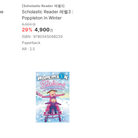
[Scholastic Reader 레벨3]
he
Scholastic Reader 레벨3 :
Poppleton In Winter
6,900원
29%
4,900
원
ISBN : 9780545068239
Paperback
AR : 2.5