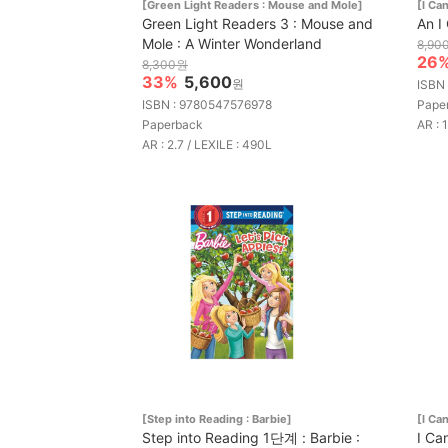
[Green Light Readers : Mouse and Mole]
[I C
Green Light Readers 3 : Mouse and
An I
Mole : A Winter Wonderland
8,90
26
8,300원
33%
5,600
원
ISBN
ISBN : 9780547576978
Pape
Paperback
AR : 1
AR : 2.7 / LEXILE : 490L
[Step into Reading : Barbie]
[I C
Step into Reading 1단계 : Barbie :
I Ca