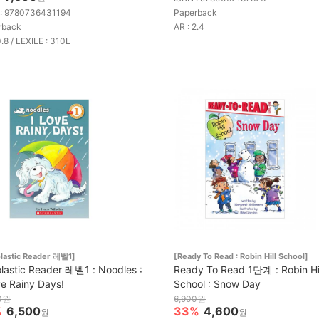
 : 9780736431194
Paperback
rback
AR : 2.4
0.8 / LEXILE : 310L
lastic Reader 레벨1]
[Ready To Read : Robin Hill School]
lastic Reader 레벨1 : Noodles :
Ready To Read 1단계 : Robin Hil
ve Rainy Days!
School : Snow Day
0원
6,900원
%
6,500
33%
4,600
원
원