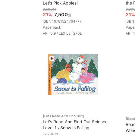
Let's Pick Apples!
the 
9,500원
8,90
21%
7,500
21
원
ISBN : 9781524764777
ISBN
Paperback
Pape
AR : 0.9 / LEXILE : 270L
AR : 1
[Lets Read And Find Out]
[Rea
Let's Read And Find Out Science
Read
Level 1 : Snow Is Falling
Wond
12,700원