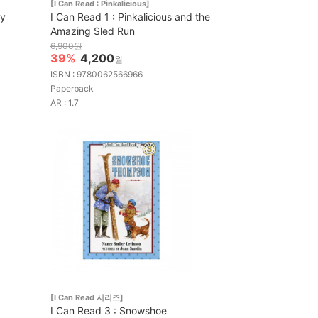
[I Can Read : Pinkalicious]
ey
I Can Read 1 : Pinkalicious and the
Amazing Sled Run
6,900원
39%
4,200
원
ISBN : 9780062566966
Paperback
AR : 1.7
[I Can Read 시리즈]
I Can Read 3 : Snowshoe