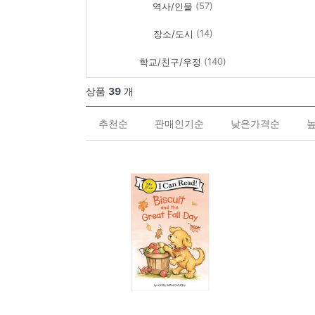
(57)
역사/인물
(14)
장소/도시
(140)
학교/친구/우정
상품
39
개
추천순
판매인기순
낮은가격순