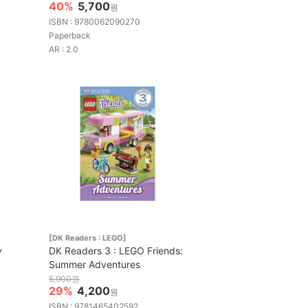
40%
5,700
원
ISBN : 9780062090270
Paperback
AR : 2.0
[DK Readers : LEGO]
y
DK Readers 3 : LEGO Friends:
Summer Adventures
5,900원
29%
4,200
원
ISBN : 9781465402592