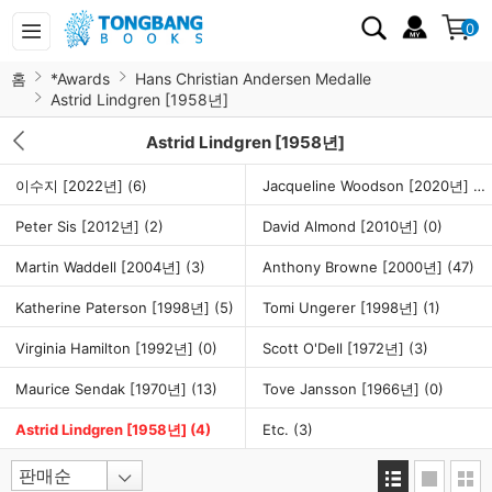
0
홈
*Awards
Hans Christian Andersen Medalle
Astrid Lindgren [1958년]
Astrid Lindgren [1958년]
이수지 [2022년]
(6)
Jacqueline Woodson [2020년]
(3
Peter Sis [2012년]
(2)
David Almond [2010년]
(0)
Martin Waddell [2004년]
(3)
Anthony Browne [2000년]
(47)
Katherine Paterson [1998년]
(5)
Tomi Ungerer [1998년]
(1)
Virginia Hamilton [1992년]
(0)
Scott O'Dell [1972년]
(3)
Maurice Sendak [1970년]
(13)
Tove Jansson [1966년]
(0)
Astrid Lindgren [1958년]
(4)
Etc.
(3)