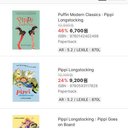
Puffin Modern Classics : Pippi
Longstocking
12,500원
46%
6,700원
ISBN : 9780142402498
Paperback
AR : 5.2 / LEXILE : 870L
Pippi Longstocking
12,100원
24%
9,200원
ISBN : 9780593117828
Paperback
AR : 5.2 / LEXILE : 870L
Pippi Longstocking : Pippi Goes
on Board