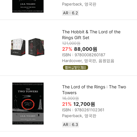
Paperback, 영국판
AR : 6.2
The Hobbit & The Lord of the
Rings Gift Set
121,000원
27%
88,000원
ISBN : 9780008260187
Hardcover, 영국판, 음원없음
The Lord of the Rings : The Two
Towers
16,000원
21%
12,700원
ISBN : 9780261102361
Paperback, 영국판
AR : 6.3