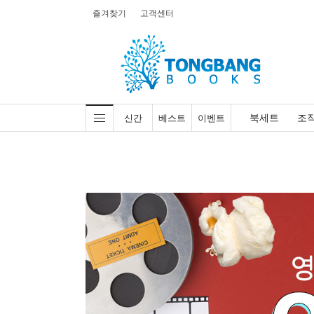
즐겨찾기
고객센터
북세트
조
신간
베스트
이벤트