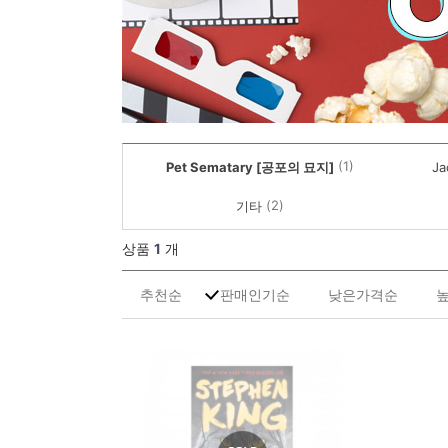
(1)
Pet Sematary [공포의 묘지]
Ja
(2)
기타
상품
1
개
추천순
판매인기순
낮은가격순