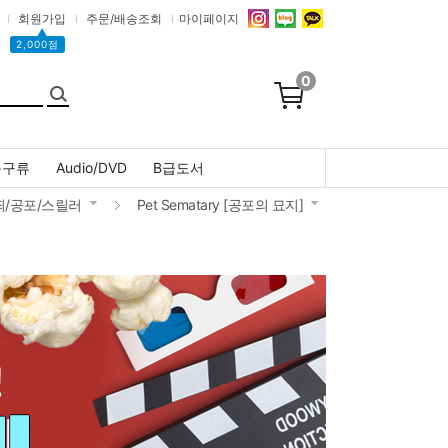
회원가입
주문/배송조회
마이페이지
▲
2,000점
0
문구류
Audio/DVD
B급도서
죄/공포/스릴러
Pet Sematary [공포의 묘지]