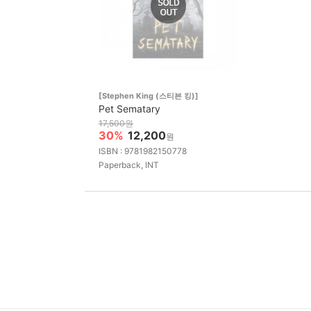
[Stephen King (스티븐 킹)]
Pet Sematary
17,500원
30%
12,200
원
ISBN : 9781982150778
Paperback, INT