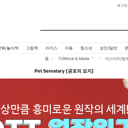
로그인
작북/놀이책
그림책
리더스
아동
청소년
성인/일반
홈
TV/Movie & Media
미스터리/범
Pet Sematary [공포의 묘지]