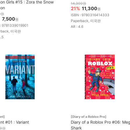
on Girls #15 : Zora the Snow
14,300원
gon
21%
11,300
원
0원
ISBN : 9780316414333
%
7,500
원
Paperback, 미국판
 : 9781339019901
AR : 4.6
rback, 미국판
4.5
ant]
[Diary of a Roblox Pro]
ant #01 : Variant
Diary of a Roblox Pro #06: Me
Shark
00원