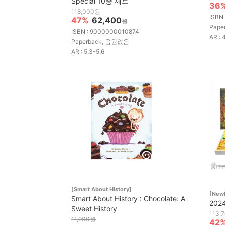
Special 10종 세트
36
118,000원
ISBN
47%
62,400
원
Pape
ISBN : 9000000010874
AR : 
Paperback, 음원없음
AR : 5.3-5.6
[Smart About History]
[New
Smart About History : Chocolate: A
202
Sweet History
113,
11,900원
42