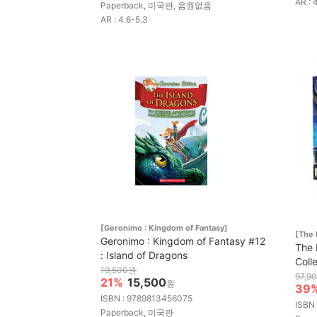
AR : 
Paperback, 미국판, 음원없음
AR : 4.6-5.3
[Geronimo : Kingdom of Fantasy]
[The 
Geronimo : Kingdom of Fantasy #12
The 
: Island of Dragons
Coll
19,500원
97,9
21%
15,500
원
39
ISBN : 9789813456075
ISBN
Paperback, 미국판