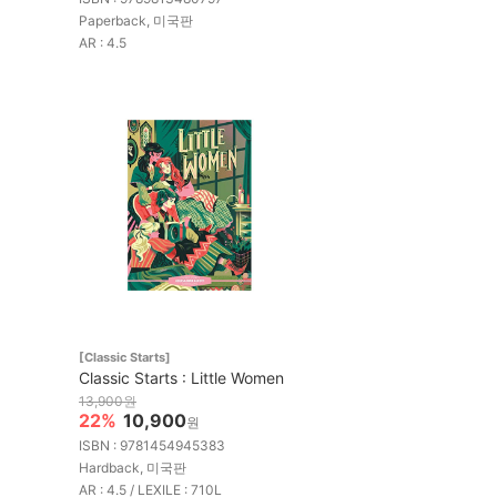
Paperback, 미국판
AR : 4.5
[Classic Starts]
Classic Starts : Little Women
13,900원
22%
10,900
원
ISBN : 9781454945383
Hardback, 미국판
AR : 4.5 / LEXILE : 710L