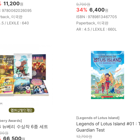
%
11,200
원
9,700원
34%
6,400
원
 : 9780062026095
rback, 미국판
ISBN : 9789813467705
4.5 / LEXILE : 640
Paperback, 미국판
AR : 4.5 / LEXILE : 660L
[Legends of Lotus Island]
bery Awards]
Legends of Lotus Island #01 : 
4 뉴베리 수상작 6종 세트
Guardian Test
700원
12,700원
%
66,500
원