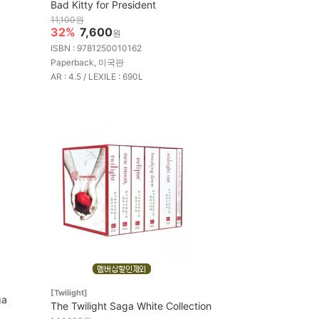
Bad Kitty for President
11,100원
32%
7,600
원
ISBN : 9781250010162
Paperback, 미국판
AR : 4.5 / LEXILE : 690L
[Twilight]
ga
The Twilight Saga White Collection