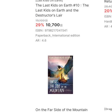
[Last Kids On Earth]
Retu
The Last Kids on Earth #10 : The
28,4
Last Kids on Earth and the
20
Destructor's Lair
ISBN
15,100원
Hard
29%
10,700
원
AR : 
ISBN : 9798217041541
Paperback, International edition
AR : 4.6
[Drag
On the Far Side of the Mountain