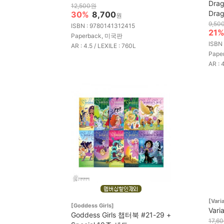
Drag
12,500원
Dra
30%
8,700
원
9,50
ISBN : 9780141312415
21
Paperback, 미국판
ISBN
AR : 4.5 / LEXILE : 760L
Pape
AR : 
[Vari
[Goddess Girls]
Vari
Goddess Girls 챕터북 #21-29 +
17,6