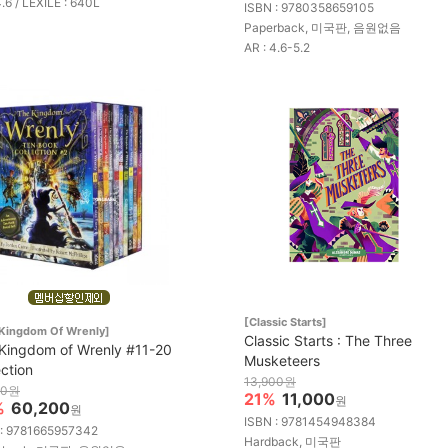
4.6 / LEXILE : 640L
ISBN : 9780358659105
Paperback, 미국판, 음원없음
AR : 4.6-5.2
[Classic Starts]
Kingdom Of Wrenly]
Classic Starts : The Three
Kingdom of Wrenly #11-20
Musketeers
ection
13,900원
00원
21%
11,000
원
%
60,200
원
ISBN : 9781454948384
 : 9781665957342
Hardback, 미국판