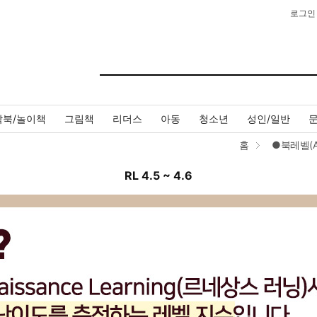
로그인
작북/놀이책
그림책
리더스
아동
청소년
성인/일반
홈
●북레벨(A
RL 4.5 ~ 4.6