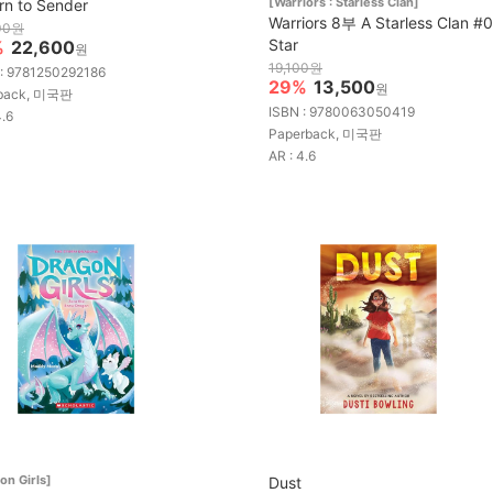
[Warriors : Starless Clan]
rn to Sender
Warriors 8부 A Starless Clan #0
00원
Star
%
22,600
원
19,100원
 : 9781250292186
29%
13,500
원
back, 미국판
ISBN : 9780063050419
4.6
Paperback, 미국판
AR : 4.6
on Girls]
Dust