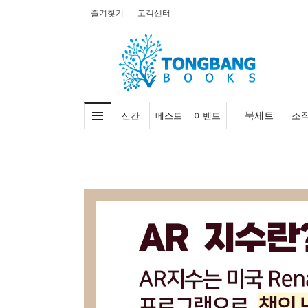
즐겨찾기
고객센터
북세트
조
신간
베스트
이벤트