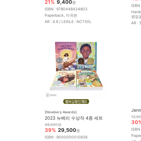
21%
9,400
원
ISBN
ISBN : 9780448434803
Hard
Paperback, 미국판
원없
AR : 4.6 / LEXILE : NC730L
AR : 
Jenn
[Newbery Awards]
12,5
2023 뉴베리 수상작 4종 세트
30
48,200원
39%
29,500
ISBN
원
Pape
ISBN : 9000000010836