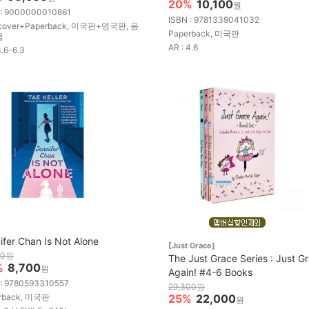
20%
10,100
원
 : 9000000010861
ISBN : 9781339041032
cover+Paperback, 미국판+영국판, 음
Paperback, 미국판
음
AR : 4.6
3.6-6.3
ifer Chan Is Not Alone
[Just Grace]
00원
The Just Grace Series : Just G
%
8,700
원
Again! #4-6 Books
 : 9780593310557
29,300원
rback, 미국판
25%
22,000
원