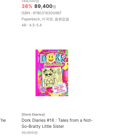
144,100원
38%
89,400
원
ISBN : 9780316300667
Paperback, 미국판, 음원없음
AR : 4.5-5.4
[Dork Diaries]
The
Dork Diaries #16 : Tales from a Not-
So-Bratty Little Sister
20,900원