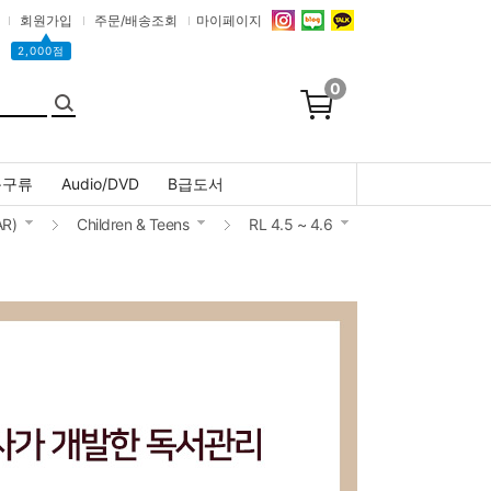
회원가입
주문/배송조회
마이페이지
▲
2,000점
0
문구류
Audio/DVD
B급도서
R)
Children & Teens
RL 4.5 ~ 4.6