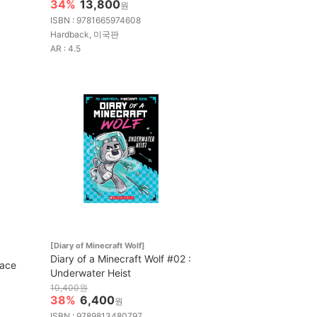
34%
13,800
원
ISBN : 9781665974608
Hardback, 미국판
AR : 4.5
[Diary of Minecraft Wolf]
Diary of a Minecraft Wolf #02 :
race
Underwater Heist
10,400원
38%
6,400
원
ISBN : 9789813480797