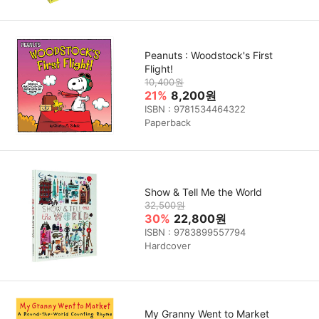
Peanuts : Woodstock's First
Flight!
10,400원
21%
8,200원
ISBN : 9781534464322
Paperback
Show & Tell Me the World
32,500원
30%
22,800원
ISBN : 9783899557794
Hardcover
My Granny Went to Market