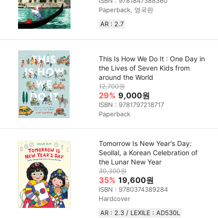
ISBN : 9781847388360
Paperback, 영국판
AR : 2.7
This Is How We Do It : One Day in
the Lives of Seven Kids from
around the World
12,700원
29%
9,000원
ISBN : 9781797218717
Paperback
Tomorrow Is New Year's Day:
Seollal, a Korean Celebration of
the Lunar New Year
30,300원
35%
19,600원
ISBN : 9780374389284
Hardcover
AR : 2.3 / LEXILE : AD530L