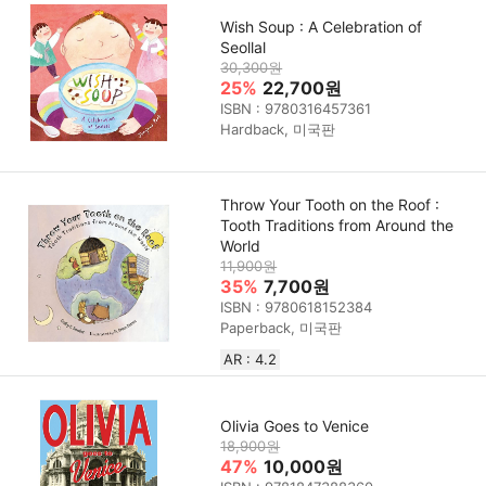
Wish Soup : A Celebration of
Seollal
30,300원
25%
22,700원
ISBN : 9780316457361
Hardback, 미국판
Throw Your Tooth on the Roof :
Tooth Traditions from Around the
World
11,900원
35%
7,700원
ISBN : 9780618152384
Paperback, 미국판
AR : 4.2
Olivia Goes to Venice
18,900원
47%
10,000원