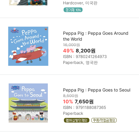
Hardcover, 미국판
Peppa Pig : Peppa Goes Around
the World
16,000원
49%
8,200원
ISBN : 9780241264973
Paperback, 영국판
Peppa Pig : Peppa Goes to Seoul
8,500원
10%
7,650원
ISBN : 9791188087365
Paperback