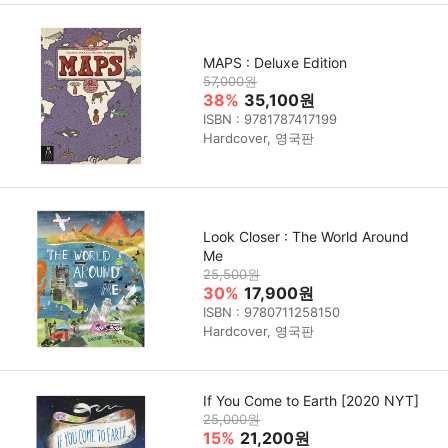
MAPS : Deluxe Edition
57,000원
38%
35,100원
ISBN : 9781787417199
Hardcover, 영국판
Look Closer : The World Around
Me
25,500원
30%
17,900원
ISBN : 9780711258150
Hardcover, 영국판
If You Come to Earth [2020 NYT]
25,000원
15%
21,200원