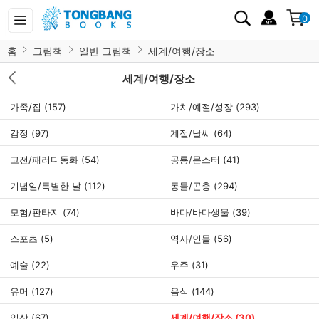
0
홈
그림책
일반 그림책
세계/여행/장소
세계/여행/장소
가족/집
(157)
가치/예절/성장
(293)
감정
(97)
계절/날씨
(64)
고전/패러디동화
(54)
공룡/몬스터
(41)
기념일/특별한 날
(112)
동물/곤충
(294)
모험/판타지
(74)
바다/바다생물
(39)
스포츠
(5)
역사/인물
(56)
예술
(22)
우주
(31)
유머
(127)
음식
(144)
일상
(67)
세계/여행/장소
(30)