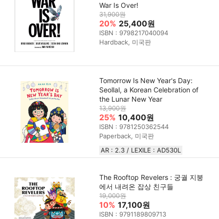
War Is Over!
31,900원
20%
25,400원
ISBN : 9798217040094
Hardback, 미국판
Tomorrow Is New Year's Day:
Seollal, a Korean Celebration of
the Lunar New Year
13,900원
25%
10,400원
ISBN : 9781250362544
Paperback, 미국판
AR : 2.3 / LEXILE : AD530L
The Rooftop Revelers : 궁궐 지붕
에서 내려온 잡상 친구들
19,000원
10%
17,100원
ISBN : 9791189809713