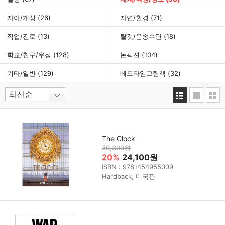
자아/개성
(26)
자연/환경
(71)
직업/진로
(13)
탈것/운송수단
(18)
학교/친구/우정
(128)
논픽션
(104)
기타/일반
(129)
베드타임그림책
(32)
The Clock
30,300원
20%
24,100원
ISBN : 9781454955009
Hardback, 미국판