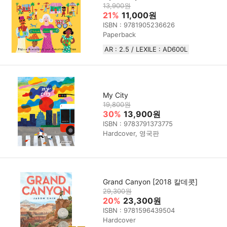
13,900원
21%
11,000원
ISBN : 9781905236626
Paperback
AR : 2.5 / LEXILE : AD600L
My City
19,800원
30%
13,900원
ISBN : 9783791373775
Hardcover, 영국판
Grand Canyon [2018 칼데콧]
29,300원
20%
23,300원
ISBN : 9781596439504
Hardcover