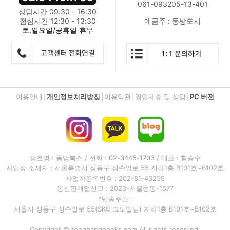
061-093205-13-401
상담시간 09:30 - 16:30
점심시간 12:30 - 13:30
예금주 : 동방도서
토,일요일/공휴일 휴무
이용안내
|
개인정보처리방침
|
이용약관
|
영업제휴 및 상담
|
PC 버전
상호명 : 동방북스 / 전화 :
02-3445-1703
/ 대표 : 함승수
사업장 소재지 : 서울특별시 성동구 성수일로 55 지하1층 B101호~B102호
사업자등록번호 : 202-81-43259
통신판매업신고 : 2023-서울성동-1577
*반송주소 :
서울시 성동구 성수일로 55(SK테크노빌딩) 지하1층 B101호~B102호
Copyright © tongbangbooks.com All rights reserved.