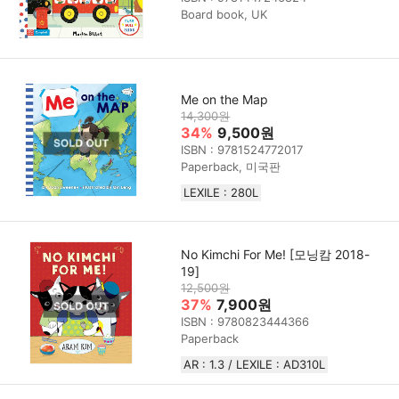
Board book, UK
Me on the Map
14,300원
34%
9,500원
ISBN : 9781524772017
Paperback, 미국판
LEXILE : 280L
No Kimchi For Me! [모닝캄 2018-
19]
12,500원
37%
7,900원
ISBN : 9780823444366
Paperback
AR : 1.3 / LEXILE : AD310L