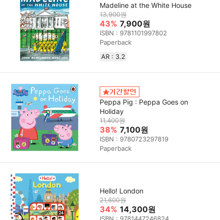
Madeline at the White House
13,900원
43%
7,900원
ISBN : 9781101997802
Paperback
AR : 3.2
Peppa Pig : Peppa Goes on
Holiday
11,400원
38%
7,100원
ISBN : 9780723297819
Paperback
Hello! London
21,600원
34%
14,300원
ISBN : 9781447246824