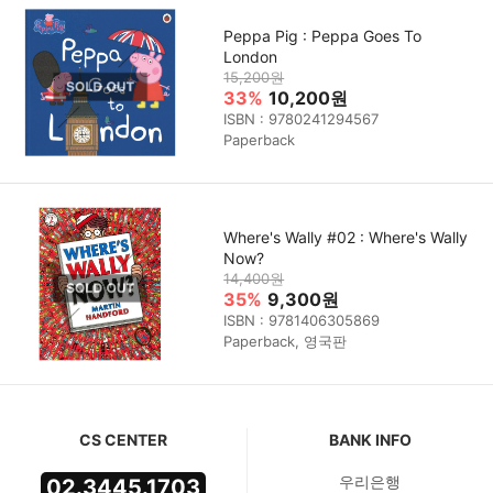
Peppa Pig : Peppa Goes To
London
15,200원
33%
10,200원
ISBN : 9780241294567
Paperback
Where's Wally #02 : Where's Wally
Now?
14,400원
35%
9,300원
ISBN : 9781406305869
Paperback, 영국판
CS CENTER
BANK INFO
우리은행
02.3445.1703