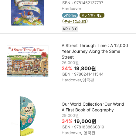
ISBN : 9781452137797
Hardcover
AR : 3.0
A Street Through Time : A 12,000
Year Journey Along the Same
Street
26,000원
24%
19,800원
ISBN : 9780241411544
Hardcover,영국판
Our World Collection :Our World :
A First Book of Geography
29,000원
34%
19,000원
ISBN : 9781838660819
Hardcover, 영국판