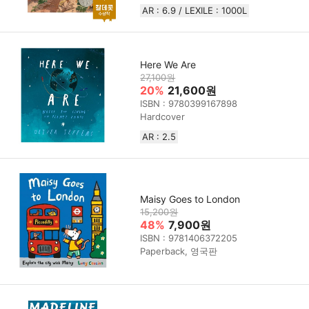
AR : 6.9 / LEXILE : 1000L
Here We Are
27,100원
20%
21,600원
ISBN : 9780399167898
Hardcover
AR : 2.5
Maisy Goes to London
15,200원
48%
7,900원
ISBN : 9781406372205
Paperback, 영국판