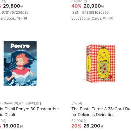
00원
34,900원
%
29,800
40%
20,900
원
원
 : 9781797236629
ISBN : 9781931686990
card Book, 미국판
Educational Cards, 미국판
dio Ghibli (지브리 스튜디오)]
[Tarot]
io Ghibli Ponyo: 30 Postcards -
The Pasta Tarot: A 78-Card De
io Ghibli
for Delicious Divination
00원
32,900원
%
16,000
20%
26,200
원
원