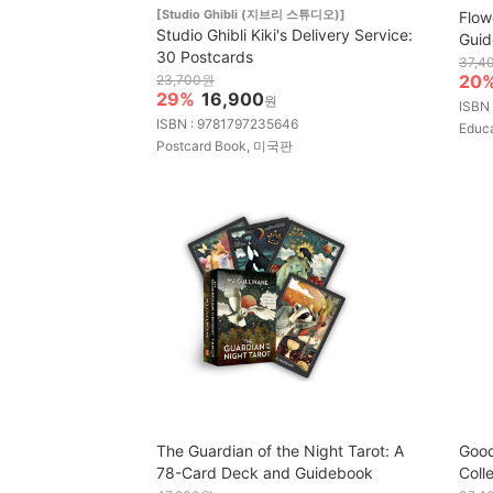
[Studio Ghibli (지브리 스튜디오)]
Flow
Studio Ghibli Kiki's Delivery Service:
Gui
30 Postcards
37,4
20
23,700원
29%
16,900
원
ISBN
ISBN : 9781797235646
Educ
Postcard Book, 미국판
The Guardian of the Night Tarot: A
Good
78-Card Deck and Guidebook
Coll