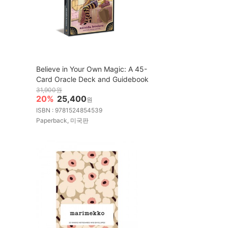
Believe in Your Own Magic: A 45-
Card Oracle Deck and Guidebook
31,900원
20%
25,400
원
ISBN : 9781524854539
Paperback, 미국판