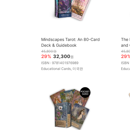
Mindscapes Tarot: An 80-Card
The 
Deck & Guidebook
and 
45,800원
45,8
29%
32,300
29
원
ISBN : 9781401976989
ISBN
Educational Cards, 미국판
Educ