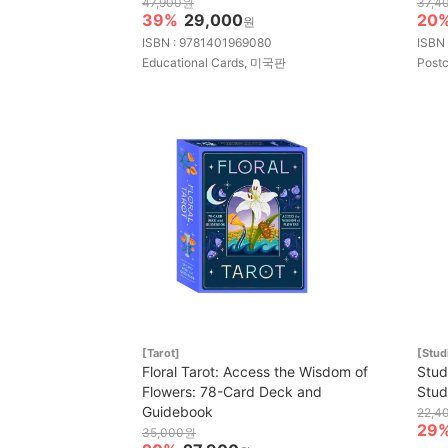
47,900원
37,4
39%
29,000
20
원
ISBN : 9781401969080
ISBN
Educational Cards, 미국판
Post
[Tarot]
[Stu
Floral Tarot: Access the Wisdom of
Stud
Flowers: 78-Card Deck and
Stud
Guidebook
22,4
29
35,000원