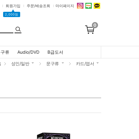
회원가입
주문/배송조회
마이페이지
▲
2,000점
0
문구류
Audio/DVD
B급도서
홈
성인/일반
문구류
카드/엽서