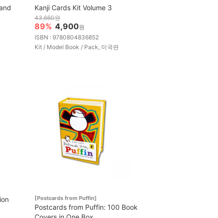
 and
Kanji Cards Kit Volume 3
43,660원
89%
4,900
원
ISBN : 9780804836852
Kit / Model Book / Pack, 미국판
[Postcards from Puffin]
ion
Postcards from Puffin: 100 Book
Covers in One Box