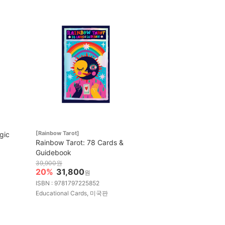
[Rainbow Tarot]
gic
Rainbow Tarot: 78 Cards &
Guidebook
39,900원
20%
31,800
원
ISBN : 9781797225852
Educational Cards, 미국판