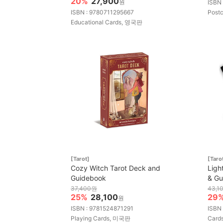
20%
27,900
원
ISBN
ISBN : 9780711295667
Post
Educational Cards, 영국판
[Tarot]
[Tarot
Cozy Witch Tarot Deck and
Ligh
Guidebook
& Gu
37,400원
43,1
25%
28,100
29
원
ISBN : 9781524871291
ISBN
Playing Cards, 미국판
Card