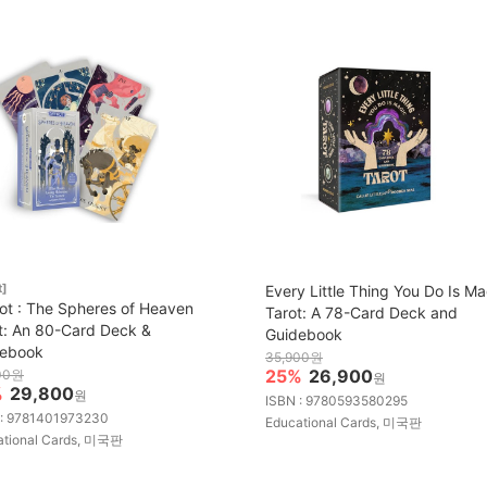
t]
Every Little Thing You Do Is Ma
rot : The Spheres of Heaven
Tarot: A 78-Card Deck and
t: An 80-Card Deck &
Guidebook
debook
35,900원
25%
26,900
00원
원
%
29,800
원
ISBN : 9780593580295
 : 9781401973230
Educational Cards, 미국판
ational Cards, 미국판