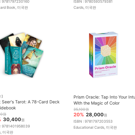
 : 9781797230160
ISBN : 9780593579381
card Book, 미국판
Cards, 미국판
 ]
Prism Oracle: Tap Into Your Intu
t Seer's Tarot: A 78-Card Deck
With the Magic of Color
idebook
35,100원
20%
28,000
00원
원
%
30,400
원
ISBN : 9781797203553
 : 9781401958039
Educational Cards, 미국판
s, 미국판