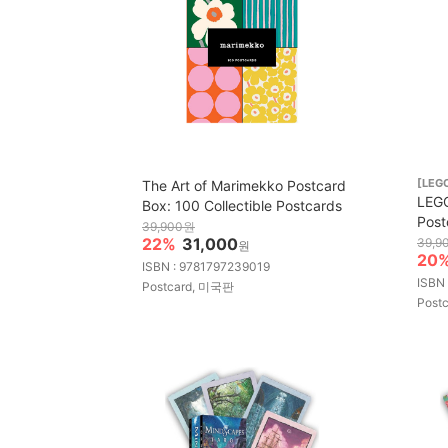
[LEGO
The Art of Marimekko Postcard
LEGO
Box: 100 Collectible Postcards
Post
39,900원
22%
31,000
39,9
원
20
ISBN : 9781797239019
ISBN
Postcard, 미국판
Post