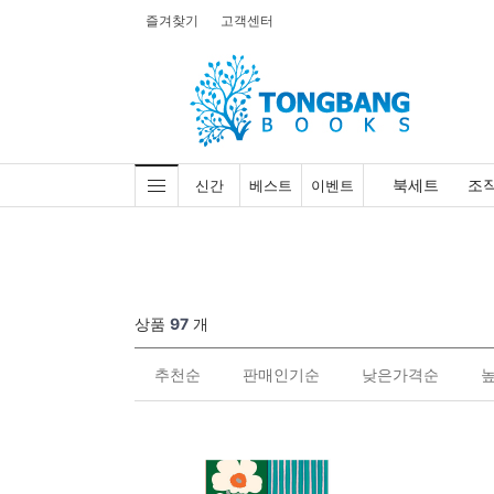
즐겨찾기
고객센터
북세트
조
신간
베스트
이벤트
상품
97
개
추천순
판매인기순
낮은가격순