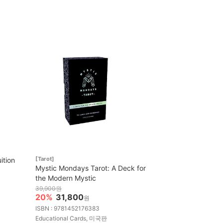
[Tarot]
ition
Mystic Mondays Tarot: A Deck for
the Modern Mystic
39,900원
20%
31,800
원
ISBN : 9781452176383
Educational Cards, 미국판