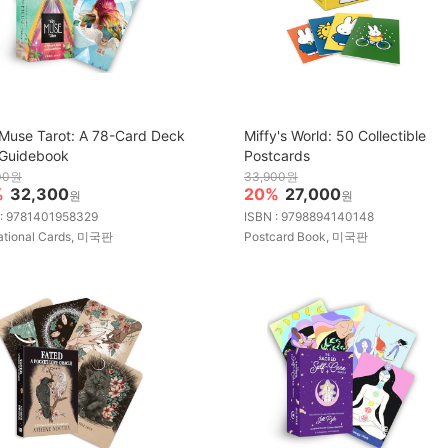
Muse Tarot: A 78-Card Deck
Miffy's World: 50 Collectible
Guidebook
Postcards
00원
33,900원
%
32,300
20%
27,000
원
원
 : 9781401958329
ISBN : 9798894140148
ational Cards, 미국판
Postcard Book, 미국판