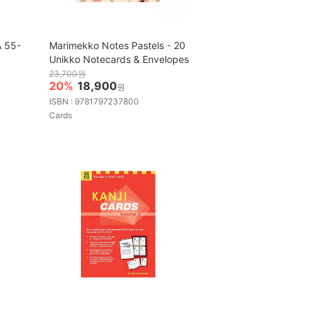
A 55-
Marimekko Notes Pastels - 20
Unikko Notecards & Envelopes
23,700원
20%
18,900
원
ISBN : 9781797237800
Cards