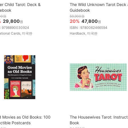
er Child Tarot: Deck &
The Wild Unknown Tarot Deck
debook
Guidebook
00원
59,900원
%
29,800
20%
47,800
원
원
 : 9798890030924
ISBN : 9780062466594
ational Cards, 미국판
Hardback, 미국판
 Movies as Old Books: 100
The Housewives Tarot: Instruct
ectible Postcards
Book