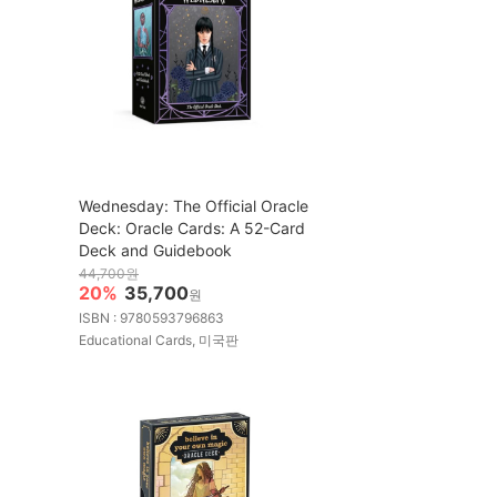
Wednesday: The Official Oracle
Deck: Oracle Cards: A 52-Card
Deck and Guidebook
44,700원
20%
35,700
원
ISBN : 9780593796863
Educational Cards, 미국판