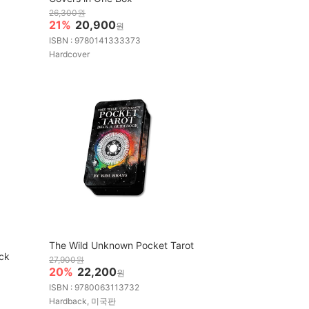
26,300원
21%
20,900
원
ISBN : 9780141333373
Hardcover
The Wild Unknown Pocket Tarot
ck
27,900원
20%
22,200
원
ISBN : 9780063113732
Hardback, 미국판