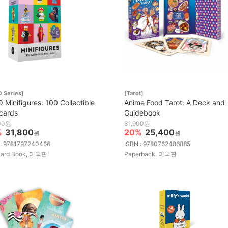
 Series]
[Tarot]
 Minifigures: 100 Collectible
Anime Food Tarot: A Deck and
cards
Guidebook
00원
31,900원
%
31,800
20%
25,400
원
원
 : 9781797240466
ISBN : 9780762486885
card Book, 미국판
Paperback, 미국판