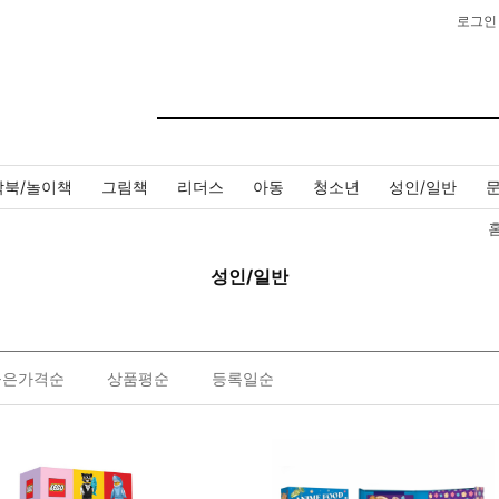
로그인
작북/놀이책
그림책
리더스
아동
청소년
성인/일반
성인/일반
높은가격순
상품평순
등록일순