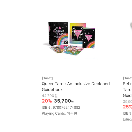
[Tarot]
[Taro
Queer Tarot: An Inclusive Deck and
Sefi
Guidebook
Taro
Gui
44,700원
20%
35,700
원
39,9
25
ISBN : 9780762474882
Playing Cards, 미국판
ISBN
Educ