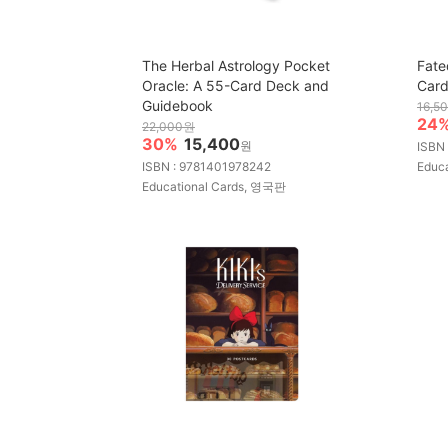
The Herbal Astrology Pocket
Fate
Oracle: A 55-Card Deck and
Card
Guidebook
16,5
24
22,000원
30%
15,400
원
ISBN
ISBN : 9781401978242
Educ
Educational Cards, 영국판