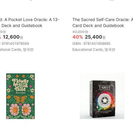
d: A Pocket Love Oracle: A 13-
The Sacred Self-Care Oracle: 
 Deck and Guidebook
Card Deck and Guidebook
00원
42,200원
%
12,600
40%
25,400
원
원
 : 9781401978594
ISBN : 9781401958695
ational Cards, 영국판
Educational Cards, 영국판