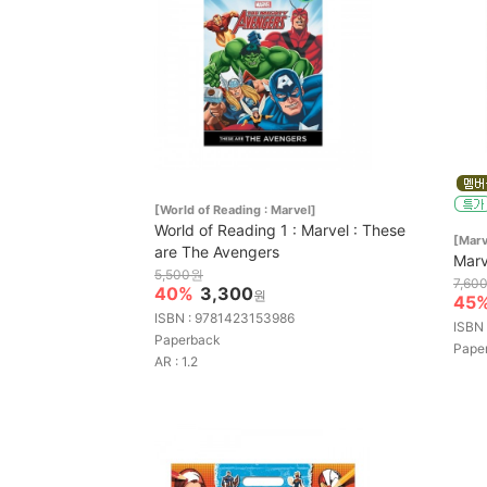
[World of Reading : Marvel]
World of Reading 1 : Marvel : These
[Marv
are The Avengers
Marv
5,500원
7,60
40%
3,300
원
45
ISBN : 9781423153986
ISBN
Paperback
Pape
AR : 1.2