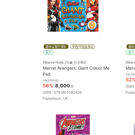
[Marvel Kids (마블 키즈북)]
[Marv
Marvel Avengers: Giant Colour Me
Marv
Pad
14,0
52
18,000원
56%
8,000
원
ISBN
ISBN : 9781801082426
Pape
Paperback, UK