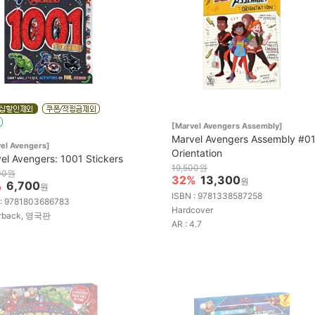
[Marvel Avengers Assembly]
Marvel Avengers Assembly #01
el Avengers]
Orientation
el Avengers: 1001 Stickers
19,500원
00원
32%
13,300
원
%
6,700
원
ISBN : 9781338587258
 : 9781803686783
Hardcover
rback, 영국판
AR : 4.7