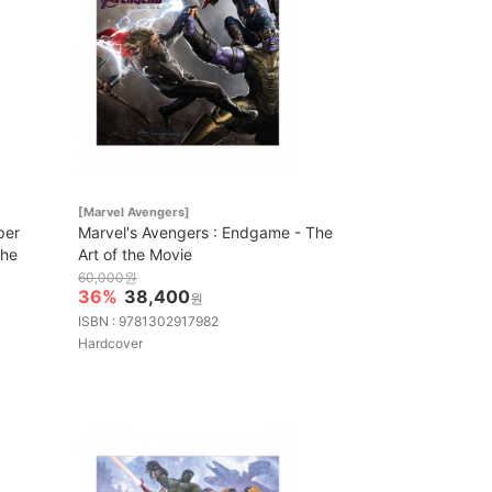
[Marvel Avengers]
per
Marvel's Avengers : Endgame - The
the
Art of the Movie
60,000원
36%
38,400
원
ISBN : 9781302917982
Hardcover