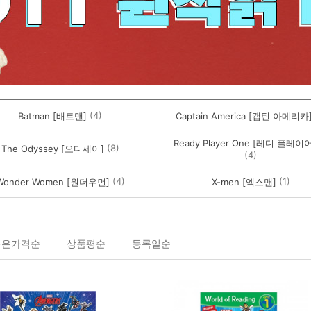
(4)
Batman [배트맨]
Captain America [캡틴 아메리카
Ready Player One [레디 플레이
(8)
The Odyssey [오디세이]
(4)
(4)
(1)
Wonder Women [원더우먼]
X-men [엑스맨]
높은가격순
상품평순
등록일순