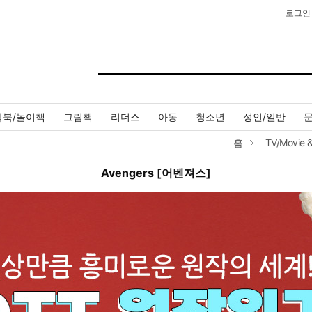
로그인
작북/놀이책
그림책
리더스
아동
청소년
성인/일반
홈
TV/Movie 
Avengers [어벤져스]