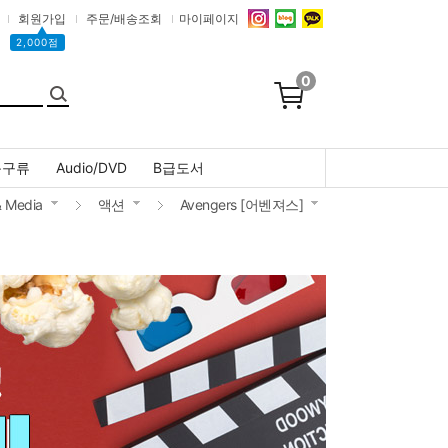
회원가입
주문/배송조회
마이페이지
▲
2,000점
0
문구류
Audio/DVD
B급도서
& Media
액션
Avengers [어벤져스]