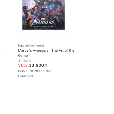
[Marvel Avengers]
 :
Marvel's Avengers : The Art of the
Game
47,900원
30%
33,600
원
ISBN : 9781789092769
Hardcover