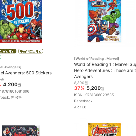
[World of Reading : Marvel]
World of Reading 1 : Marvel Su
el Avengers]
Hero Adeventures : These are 
el Avengers: 500 Stickers
Avengers
0원
8,300원
%
4,200
원
37%
5,200
원
 : 9781801081696
ISBN : 9781368023535
rback, 영국판
Paperback
AR : 1.6