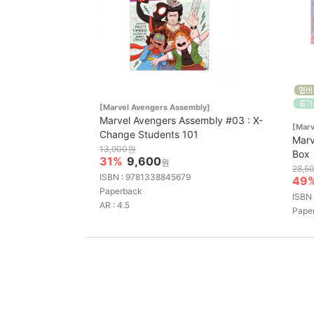
[Marvel Avengers Assembly]
Marvel Avengers Assembly #03 : X-
[Marv
Change Students 101
Marv
13,900원
Box
31%
9,600
원
28,5
ISBN : 9781338845679
49
Paperback
ISBN
AR : 4.5
Pape