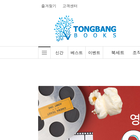
즐겨찾기
고객센터
북세트
조
신간
베스트
이벤트