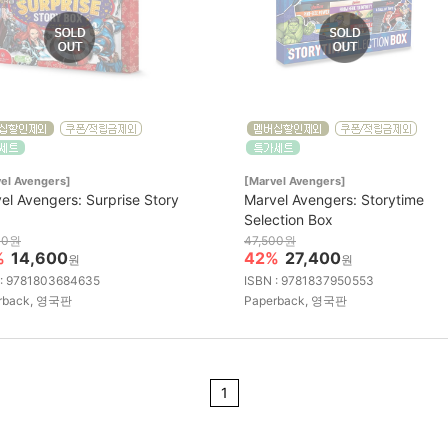
el Avengers]
[Marvel Avengers]
el Avengers: Surprise Story
Marvel Avengers: Storytime
Selection Box
00원
47,500원
%
14,600
42%
27,400
원
원
 : 9781803684635
ISBN : 9781837950553
rback, 영국판
Paperback, 영국판
1