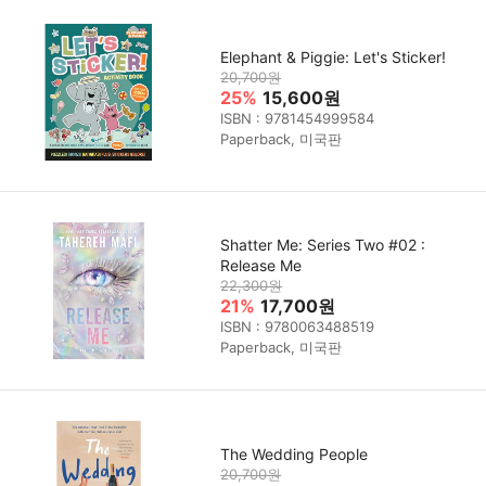
Elephant & Piggie: Let's Sticker!
20,700원
25%
15,600원
ISBN : 9781454999584
Paperback, 미국판
Shatter Me: Series Two #02 :
Release Me
22,300원
21%
17,700원
ISBN : 9780063488519
Paperback, 미국판
The Wedding People
20,700원