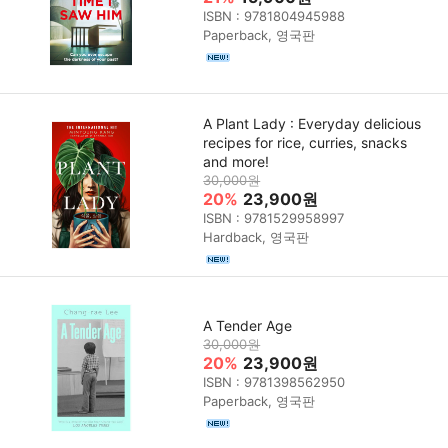
ISBN : 9781804945988
Paperback, 영국판
A Plant Lady : Everyday delicious
recipes for rice, curries, snacks
and more!
30,000원
20%
23,900원
ISBN : 9781529958997
Hardback, 영국판
A Tender Age
30,000원
20%
23,900원
ISBN : 9781398562950
Paperback, 영국판