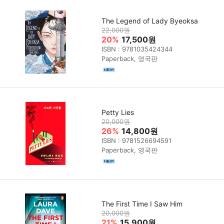
The Legend of Lady Byeoksa
22,000원
20%
17,500원
ISBN : 9781035424344
Paperback, 영국판
Petty Lies
20,000원
26%
14,800원
ISBN : 9781526694591
Paperback, 영국판
The First Time I Saw Him
20,000원
21%
15,900원