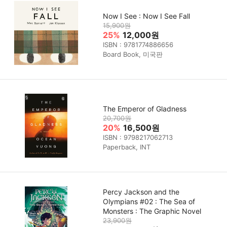
Now I See : Now I See Fall
15,900원
25%
12,000원
ISBN : 9781774886656
Board Book, 미국판
The Emperor of Gladness
20,700원
20%
16,500원
ISBN : 9798217062713
Paperback, INT
Percy Jackson and the
Olympians #02 : The Sea of
Monsters : The Graphic Novel
23,900원