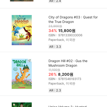
AR : 2.4
City of Dragons #03 : Quest for
the True Dragon
23,900원
34%
15,800원
ISBN : 9781339033006
Paperback, 미국판
AR : 3.3
Dragon Hill #02 : Gus the
Mushroom Dragon
11,100원
26%
8,200원
ISBN : 9781546193173
Paperback, 미국판
AR : 2.3
Unico Volume 2 : Hunted