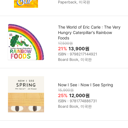
Paperback, 미국판
The World of Eric Carle : The Very
Hungry Caterpillar's Rainbow
Foods
17,500원
21%
13,900원
ISBN : 9798217144921
Board Book, 미국판
Now I See : Now I See Spring
15,900원
25%
12,000원
ISBN : 9781774886731
Board Book, 미국판