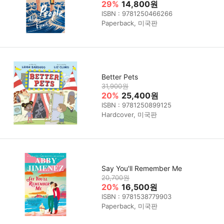
29%
14,800원
ISBN : 9781250466266
Paperback, 미국판
Better Pets
31,900원
20%
25,400원
ISBN : 9781250899125
Hardcover, 미국판
Say You'll Remember Me
20,700원
20%
16,500원
ISBN : 9781538779903
Paperback, 미국판