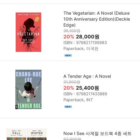
The Vegetarian: A Novel (Deluxe
10th Anniversary Edition)(Deckle
Edge)
35,100원
20%
28,000원
ISBN : 9798217199983
Paperback, 미국판
A Tender Age : A Novel
31,900원
20%
25,400원
ISBN : 9798217433889
Paperback, INT
Now I See 사계절 보드북 4종 세트
63,600원