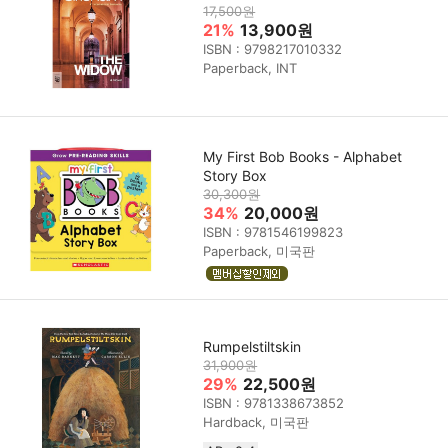
17,500원
21%
13,900원
ISBN : 9798217010332
Paperback, INT
My First Bob Books - Alphabet
Story Box
30,300원
34%
20,000원
ISBN : 9781546199823
Paperback, 미국판
Rumpelstiltskin
31,900원
29%
22,500원
ISBN : 9781338673852
Hardback, 미국판