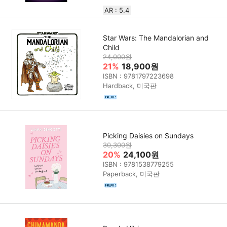
AR : 5.4
Star Wars: The Mandalorian and
Child
24,000원
21%
18,900원
ISBN : 9781797223698
Hardback, 미국판
Picking Daisies on Sundays
30,300원
20%
24,100원
ISBN : 9781538779255
Paperback, 미국판