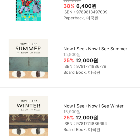
10,400원
38%
6,400원
ISBN : 9789813497009
Paperback, 미국판
Now I See : Now I See Summer
15,900원
25%
12,000원
ISBN : 9781774886779
Board Book, 미국판
Now I See : Now I See Winter
15,900원
25%
12,000원
ISBN : 9781774886694
Board Book, 미국판