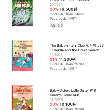
20,700원
20%
16,500원
ISBN : 9781546110460
Paperback, 미국판
AR : 3.0
The Baby-sitters Club 챕터북 #33
: Claudia and the Great Search
14,300원
21%
11,300원
ISBN : 9781546179283
Paperback, 미국판
Baby-Sitters Little Sister #18 :
Karen's Home Run
12,700원
20%
10,100원
ISBN : 9781546179290