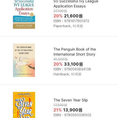
50 Successful Ivy League
Application Essays
27,100원
20%
21,600원
ISBN : 9781617601972
Paperback, 미국판
The Penguin Book of the
International Short Story
41,500원
20%
33,100원
ISBN : 9780593834138
Hardback, 미국판
The Seven Year Slip
17,500원
21%
13,900원
ISBN : 9780593336502