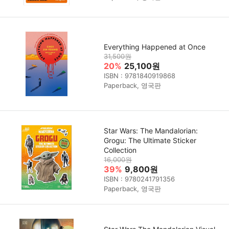
Everything Happened at Once
31,500원
20%
25,100원
ISBN : 9781840919868
Paperback, 영국판
Star Wars: The Mandalorian:
Grogu: The Ultimate Sticker
Collection
16,000원
39%
9,800원
ISBN : 9780241791356
Paperback, 영국판