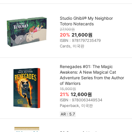
Studio Ghibli® My Neighbor
Totoro Notecards
27,100원
20%
21,600원
ISBN : 9781797235479
Cards, 미국판
Renegades #01: The Magic
Awakens: A New Magical Cat
Adventure Series from the Author
of Warriors
15,900원
21%
12,600원
ISBN : 9780063449534
Paperback, 미국판
AR : 5.7