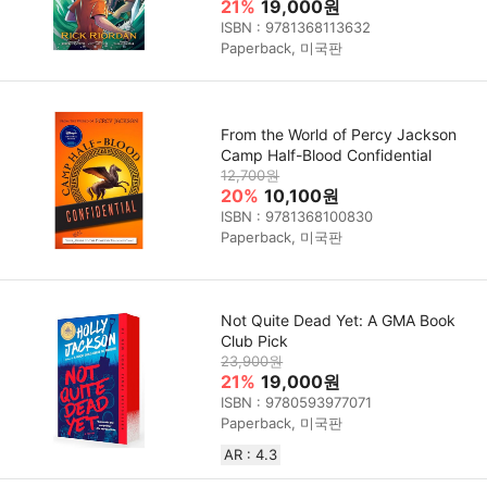
21%
19,000원
ISBN : 9781368113632
Paperback, 미국판
From the World of Percy Jackson
Camp Half-Blood Confidential
12,700원
20%
10,100원
ISBN : 9781368100830
Paperback, 미국판
Not Quite Dead Yet: A GMA Book
Club Pick
23,900원
21%
19,000원
ISBN : 9780593977071
Paperback, 미국판
AR : 4.3