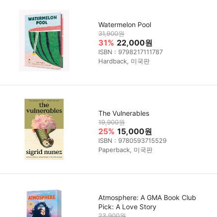
Watermelon Pool
31,900원
31%
22,000원
ISBN : 9798217111787
Hardback, 미국판
The Vulnerables
19,900원
25%
15,000원
ISBN : 9780593715529
Paperback, 미국판
Atmosphere: A GMA Book Club
Pick: A Love Story
23,900원