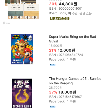
30%
44,800원
ISBN : 9000000011001
Board Book, 미국판, 음원없음
Super Mario: Bring on the Bad
Guys!
15,900원
21%
12,600원
ISBN : 9781984849724
Paperback, 미국판
The Hunger Games #05 : Sunrise
on the Reaping
28,700원
37%
18,000원
ISBN : 9781546171607
Paperback, 미국판