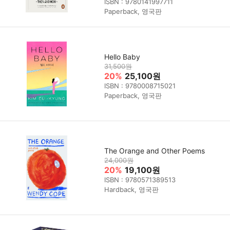
ISBN : 9780141997711
Paperback, 영국판
Hello Baby
31,500원
20%
25,100원
ISBN : 9780008715021
Paperback, 영국판
The Orange and Other Poems
24,000원
20%
19,100원
ISBN : 9780571389513
Hardback, 영국판