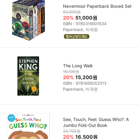
Nevermoor Paperback Boxed Set
63,900원
20%
51,000원
ISBN : 9780316601634
Paperback, 미국판
The Long Walk
19,100원
20%
15,200원
ISBN : 9781668052013
Paperback, 미국판
See, Touch, Feel: Guess Who?: A
Jumbo Fold-Out Book
20,700원
20%
16,500원