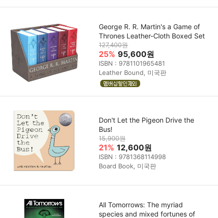
George R. R. Martin's a Game of
Thrones Leather-Cloth Boxed Set
127,400원
25%
95,600원
ISBN : 9781101965481
Leather Bound, 미국판
Don't Let the Pigeon Drive the
Bus!
15,900원
21%
12,600원
ISBN : 9781368114998
Board Book, 미국판
All Tomorrows: The myriad
species and mixed fortunes of