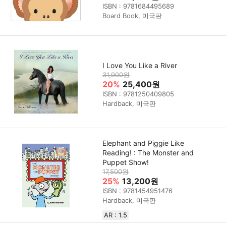
ISBN : 9781684495689
Board Book, 미국판
I Love You Like a River
31,900원
20%
25,400원
ISBN : 9781250409805
Hardback, 미국판
Elephant and Piggie Like
Reading! : The Monster and
Puppet Show!
17,500원
25%
13,200원
ISBN : 9781454951476
Hardback, 미국판
AR : 1.5