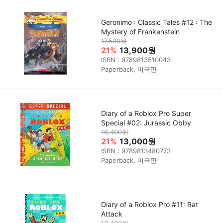
Geronimo : Classic Tales #12 : The
Mystery of Frankenstein
17,500원
21%
13,900원
ISBN : 9789813510043
Paperback, 미국판
Diary of a Roblox Pro Super
Special #02: Jurassic Obby
16,400원
21%
13,000원
ISBN : 9789813480773
Paperback, 미국판
Diary of a Roblox Pro #11: Rat
Attack