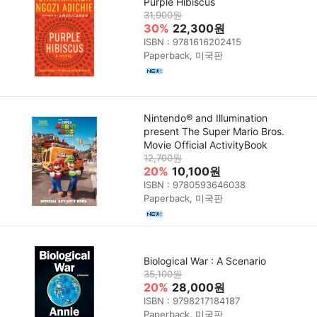
Purple Hibiscus
31,900원
30%
22,300원
ISBN : 9781616202415
Paperback, 미국판
Nintendo® and Illumination
present The Super Mario Bros.
Movie Official ActivityBook
12,700원
20%
10,100원
ISBN : 9780593646038
Paperback, 미국판
Biological War : A Scenario
35,100원
20%
28,000원
ISBN : 9798217184187
Paperback, 미국판