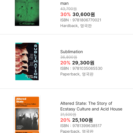
man
43,700원
30%
30,600원
ISBN : 9781806770021
Hardback, 영국판
Sublimation
36,800원
20%
29,300원
ISBN : 9781035065530
Paperback, 영국판
Altered State: The Story of
Ecstasy Culture and Acid House
31,500원
20%
25,100원
ISBN : 9781399638517
Paperback, 영국판