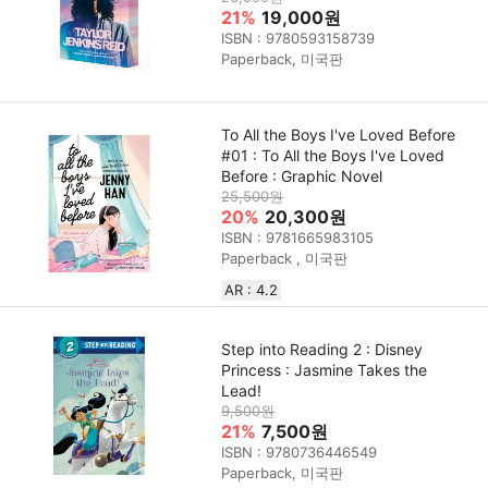
21%
19,000원
ISBN : 9780593158739
Paperback, 미국판
To All the Boys I've Loved Before
#01 : To All the Boys I've Loved
Before : Graphic Novel
25,500원
20%
20,300원
ISBN : 9781665983105
Paperback , 미국판
AR : 4.2
Step into Reading 2 : Disney
Princess : Jasmine Takes the
Lead!
9,500원
21%
7,500원
ISBN : 9780736446549
Paperback, 미국판