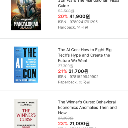
Star Wars The Mandalorian Visual
Guide
52,500원
20%
41,900원
ISBN : 9780241791295
Hardback, 영국판
The AI Con: How to Fight Big
Tech’s Hype and Create the
Future We Want
27,300원
21%
21,700원
ISBN : 9781529949902
Paperback, 영국판
The Winner's Curse: Behavioral
Economics Anomalies Then and
Now
27,300원
23%
21,000원