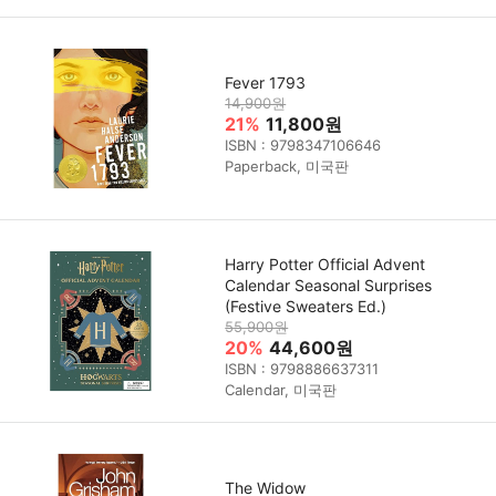
Fever 1793
14,900원
21%
11,800원
ISBN : 9798347106646
Paperback, 미국판
Harry Potter Official Advent
Calendar Seasonal Surprises
(Festive Sweaters Ed.)
55,900원
20%
44,600원
ISBN : 9798886637311
Calendar, 미국판
The Widow