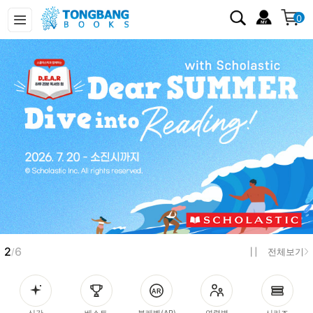
0
2
6
/
전체보기
신간
베스트
북레벨(AR)
연령별
시리즈