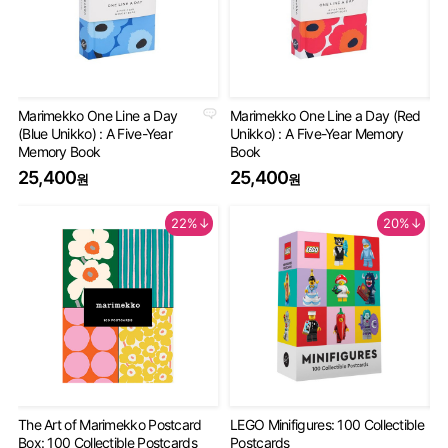
Marimekko One Line a Day
Marimekko One Line a Day (Red
An
(Blue Unikko) : A Five-Year
Unikko) : A Five-Year Memory
Gu
Memory Book
Book
2
25,400
25,400
원
원
22%↓
20%↓
The Art of Marimekko Postcard
LEGO Minifigures: 100 Collectible
Mi
Box: 100 Collectible Postcards
Postcards
De