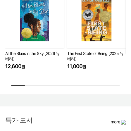
All the Blues in the Sky [2026 뉴
The First State of Being [2025 뉴
베리]
베리]
Th
Wo
12,600
11,000
원
원
17
특가 도서
more