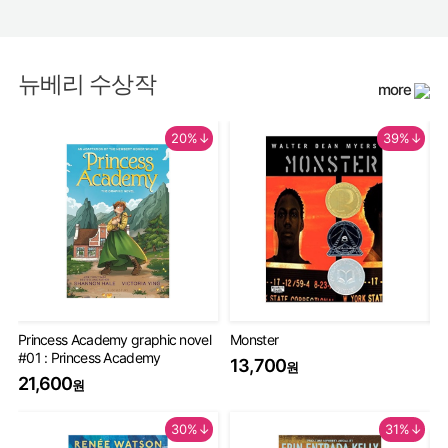
뉴베리 수상작
more
20%↓
39%↓
Princess Academy graphic novel
Monster
Th
#01 : Princess Academy
Bo
13,700
원
20
21,600
원
9
30%↓
31%↓