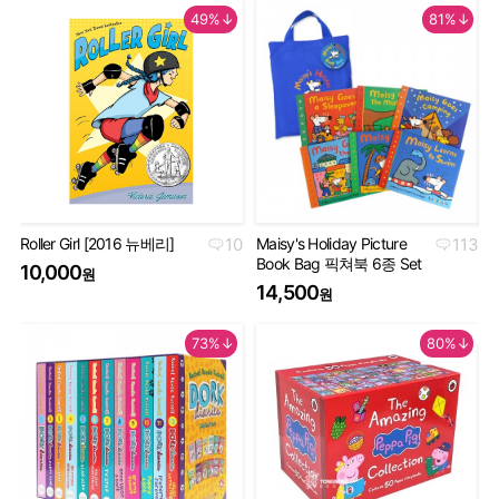
49%↓
81%↓
Roller Girl [2016 뉴베리]
10
Maisy's Holiday Picture
113
Th
Book Bag 픽쳐북 6종 Set
Co
10,000
원
Se
14,500
원
5
73%↓
80%↓