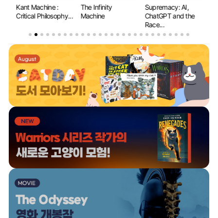
 to
Kant Machine :
The Infinity
Supremacy: AI,
Wh
Critical Philosophy...
Machine
ChatGPT and the
Le
Race...
Mat