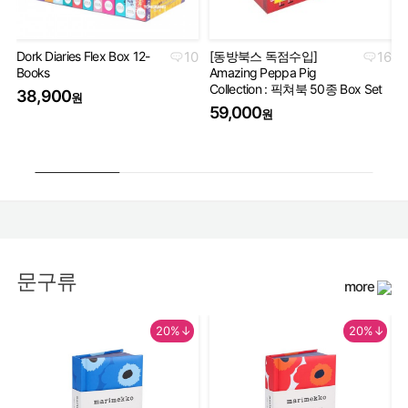
Dork Diaries Flex Box 12-
10
[동방북스 독점수입]
16
Books
Amazing Peppa Pig
Ha
Collection : 픽쳐북 50종 Box Set
Co
38,900
원
세
59,000
원
5
문구류
more
20%↓
20%↓