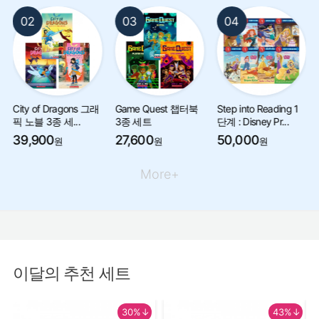
02
03
04
City of Dragons 그래
Game Quest 챕터북
Step into Reading 1
픽 노블 3종 세...
3종 세트
단계 : Disney Pr...
39,900
27,600
50,000
원
원
원
More+
이달의 추천 세트
30%↓
43%↓