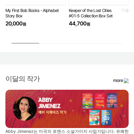
My First Bob Books - Alphabet
Keeper of the Lost Cities
8
Th
Story Box
#01-5 Collection Box Set
Bo
20,000
44,700
4
원
원
이달의 작가
more
Abby Jimenez는 미국의 로맨스 소설가이자 사업가입니다. 유쾌한