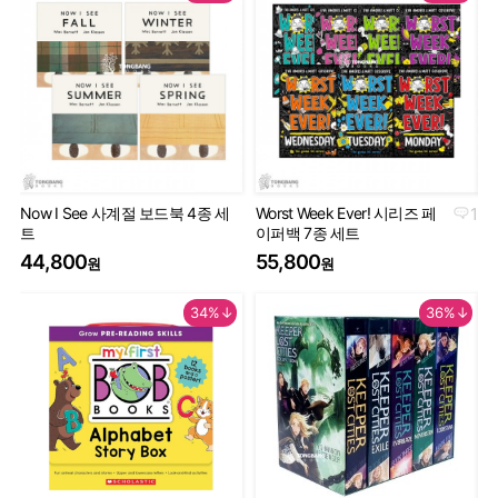
Now I See 사계절 보드북 4종 세
Worst Week Ever! 시리즈 페
1
Geo
트
이퍼백 7종 세트
Th
44,800
55,800
9
원
원
34%↓
36%↓