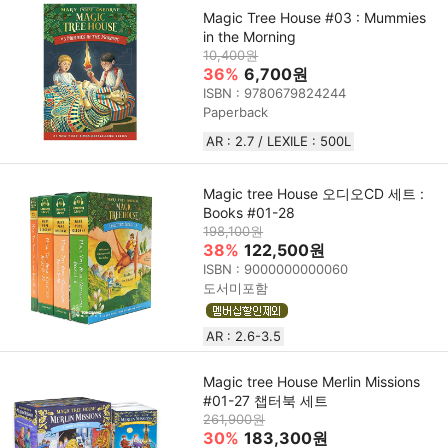
Magic Tree House #03 : Mummies
in the Morning
10,400원
36%
6,700원
ISBN : 9780679824244
Paperback
AR : 2.7 / LEXILE : 500L
Magic tree House 오디오CD 세트 :
Books #01-28
198,100원
38%
122,500원
ISBN : 9000000000060
도서미포함
AR : 2.6-3.5
Magic tree House Merlin Missions
#01-27 챕터북 세트
261,900원
30%
183,300원