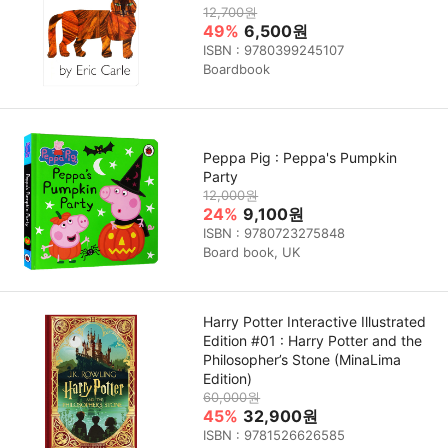
12,700원
49%
6,500원
ISBN : 9780399245107
Boardbook
Peppa Pig : Peppa's Pumpkin
Party
12,000원
24%
9,100원
ISBN : 9780723275848
Board book, UK
Harry Potter Interactive Illustrated
Edition #01 : Harry Potter and the
Philosopher’s Stone (MinaLima
Edition)
60,000원
45%
32,900원
ISBN : 9781526626585