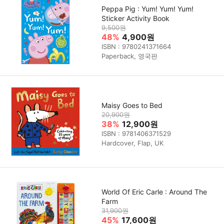
Peppa Pig : Yum! Yum! Yum!
Sticker Activity Book
9,500원
48%
4,900원
ISBN : 9780241371664
Paperback, 영국판
Maisy Goes to Bed
20,900원
38%
12,900원
ISBN : 9781406371529
Hardcover, Flap, UK
World Of Eric Carle : Around The
Farm
31,900원
45%
17,600원