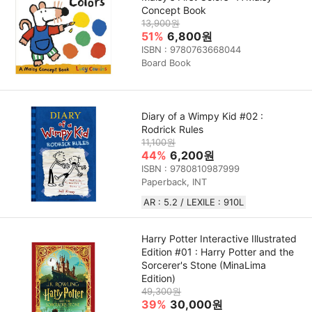
Concept Book
13,900원
51%
6,800원
ISBN : 9780763668044
Board Book
Diary of a Wimpy Kid #02 :
Rodrick Rules
11,100원
44%
6,200원
ISBN : 9780810987999
Paperback, INT
AR : 5.2 / LEXILE : 910L
Harry Potter Interactive Illustrated
Edition #01 : Harry Potter and the
Sorcerer's Stone (MinaLima
Edition)
49,300원
39%
30,000원