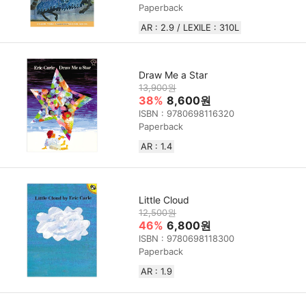
Paperback
AR : 2.9 / LEXILE : 310L
Draw Me a Star
13,900원
38%
8,600원
ISBN : 9780698116320
Paperback
AR : 1.4
Little Cloud
12,500원
46%
6,800원
ISBN : 9780698118300
Paperback
AR : 1.9