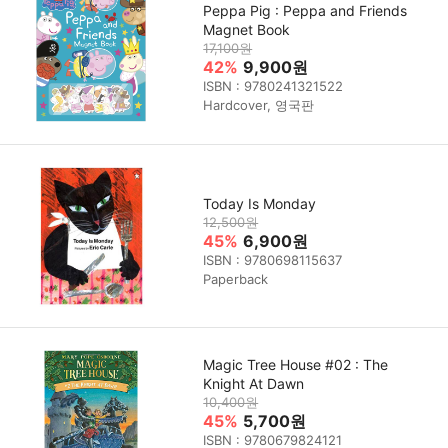
Peppa Pig : Peppa and Friends
Magnet Book
17,100원
42%
9,900원
ISBN : 9780241321522
Hardcover, 영국판
Today Is Monday
12,500원
45%
6,900원
ISBN : 9780698115637
Paperback
Magic Tree House #02 : The
Knight At Dawn
10,400원
45%
5,700원
ISBN : 9780679824121