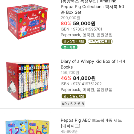
[동방북스 독점수입] Amazing
Peppa Pig Collection : 픽쳐북 50
종 Box Set
299,000원
80%
59,000원
ISBN : 9780241595701
Paperback, 영국판, 음원없음
Diary of a Wimpy Kid Box of 1-14
Books
156,700원
46%
84,800원
ISBN : 9781419751202
Paperback, 미국판, 음원없음
AR : 5.2-5.8
Peppa Pig ABC 보드북 4종 세트
[페파피그]
45,600원