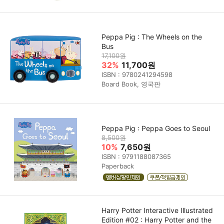
Peppa Pig : The Wheels on the
Bus
17,100원
32%
11,700원
ISBN : 9780241294598
Board Book, 영국판
Peppa Pig : Peppa Goes to Seoul
8,500원
10%
7,650원
ISBN : 9791188087365
Paperback
Harry Potter Interactive Illustrated
Edition #02 : Harry Potter and the