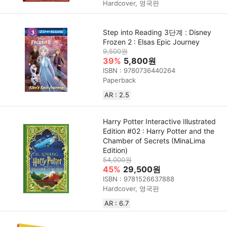
Hardcover, 영국판
Step into Reading 3단계 : Disney
Frozen 2 : Elsas Epic Journey
9,500원
39%
5,800원
ISBN : 9780736440264
Paperback
AR : 2.5
Harry Potter Interactive Illustrated
Edition #02 : Harry Potter and the
Chamber of Secrets (MinaLima
Edition)
54,000원
45%
29,500원
ISBN : 9781526637888
Hardcover, 영국판
AR : 6.7