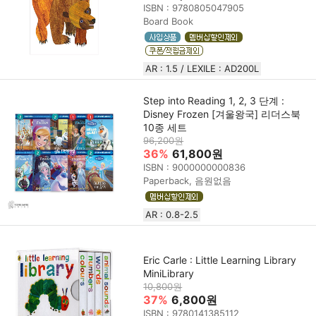
ISBN : 9780805047905
Board Book
AR : 1.5 / LEXILE : AD200L
Step into Reading 1, 2, 3 단계 :
Disney Frozen [겨울왕국] 리더스북
10종 세트
96,200원
36%
61,800원
ISBN : 9000000000836
Paperback, 음원없음
AR : 0.8-2.5
Eric Carle : Little Learning Library
MiniLibrary
10,800원
37%
6,800원
ISBN : 9780141385112