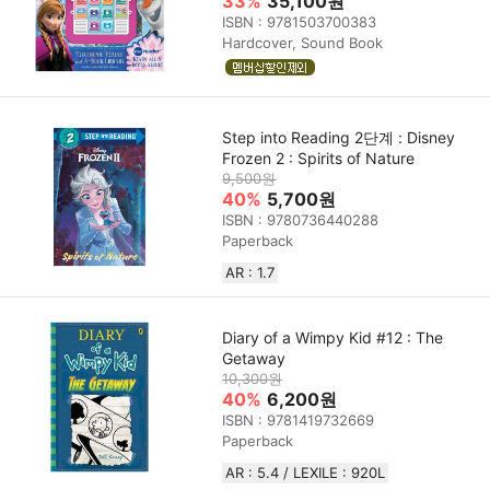
33%
35,100원
ISBN : 9781503700383
Hardcover, Sound Book
Step into Reading 2단계 : Disney
Frozen 2 : Spirits of Nature
9,500원
40%
5,700원
ISBN : 9780736440288
Paperback
AR : 1.7
Diary of a Wimpy Kid #12 : The
Getaway
10,300원
40%
6,200원
ISBN : 9781419732669
Paperback
AR : 5.4 / LEXILE : 920L