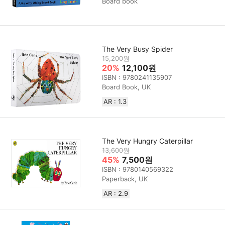
Board book
The Very Busy Spider
15,200원
20%
12,100원
ISBN : 9780241135907
Board Book, UK
AR : 1.3
The Very Hungry Caterpillar
13,600원
45%
7,500원
ISBN : 9780140569322
Paperback, UK
AR : 2.9