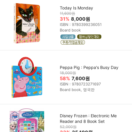
Today Is Monday
11,600원
31%
8,000원
ISBN : 9780399236051
Board book
Peppa Pig : Peppa's Busy Day
18,000원
58%
7,600원
ISBN : 9780723271697
Board book, 영국판
Disney Frozen : Electronic Me
Reader and 8 Book Set
52,000원