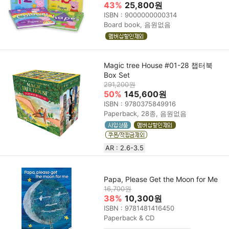
43%
25,800원
ISBN : 9000000000314
Board book, 음원없음
Magic tree House #01-28 챕터북
Box Set
291,200원
50%
145,600원
ISBN : 9780375849916
Paperback, 28종, 음원없음
AR : 2.6-3.5
Papa, Please Get the Moon for Me
16,700원
38%
10,300원
ISBN : 9781481416450
Paperback & CD