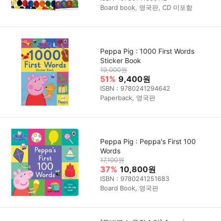
Board book, 영국판, CD 미포함
Peppa Pig : 1000 First Words
Sticker Book
19,000원
51%
9,400원
ISBN : 9780241294642
Paperback, 영국판
Peppa Pig : Peppa's First 100
Words
17,100원
37%
10,800원
ISBN : 9780241251683
Board Book, 영국판