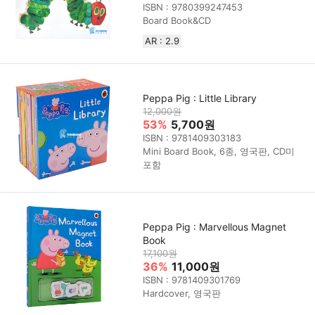
ISBN : 9780399247453
Board Book&CD
AR : 2.9
Peppa Pig : Little Library
12,000원
53%
5,700원
ISBN : 9781409303183
Mini Board Book, 6종, 영국판, CD미
포함
Peppa Pig : Marvellous Magnet
Book
17,100원
36%
11,000원
ISBN : 9781409301769
Hardcover, 영국판