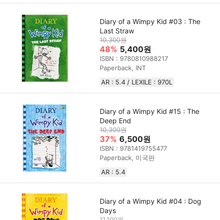
Diary of a Wimpy Kid #03 : The
Last Straw
10,300원
48%
5,400원
ISBN : 9780810988217
Paperback, INT
AR : 5.4 / LEXILE : 970L
Diary of a Wimpy Kid #15 : The
Deep End
10,300원
37%
6,500원
ISBN : 9781419755477
Paperback, 미국판
AR : 5.4
Diary of a Wimpy Kid #04 : Dog
Days
11,100원