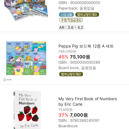
ISBN : 9000000000005
Paperback, 음원없음
AR : 3.6 - 4.2
Peppa Pig 보드북 12종 A 세트
135,700원
45%
75,100원
ISBN : 9000000000289
Board book, 음원없음
My Very First Book of Numbers
by Eric Carle
11,100원
37%
7,000원
ISBN : 9780399245091
Boardbook