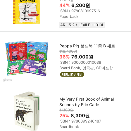
44%
6,200원
ISBN : 9780810997516
Paperback
AR : 5.2 / LEXILE : 1010L
Peppa Pig 보드북 11종 B 세트
118,400원
36%
76,000원
ISBN : 9000000010038
Board Book, 영국판, CD미포함
My Very First Book of Animal
Sounds by Eric Carle
11,100원
25%
8,300원
ISBN : 9780399246487
Boardbook