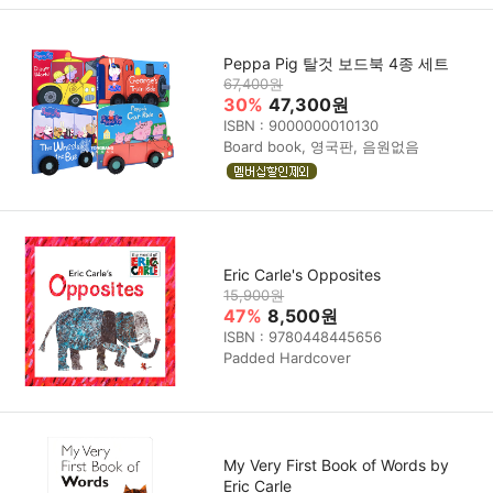
Peppa Pig 탈것 보드북 4종 세트
67,400원
30%
47,300원
ISBN : 9000000010130
Board book, 영국판, 음원없음
Eric Carle's Opposites
15,900원
47%
8,500원
ISBN : 9780448445656
Padded Hardcover
My Very First Book of Words by
Eric Carle