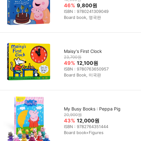
46%
9,800원
ISBN : 9780241309049
Board book, 영국판
Maisy's First Clock
23,700원
49%
12,100원
ISBN : 9780763650957
Board Book, 미국판
My Busy Books : Peppa Pig
20,900원
43%
12,000원
ISBN : 9782764351444
Board book+Figures