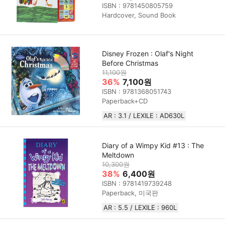
ISBN : 9781450805759
Hardcover, Sound Book
Disney Frozen : Olaf's Night
Before Christmas
11,100원
36%
7,100원
ISBN : 9781368051743
Paperback+CD
AR : 3.1 / LEXILE : AD630L
Diary of a Wimpy Kid #13 : The
Meltdown
10,300원
38%
6,400원
ISBN : 9781419739248
Paperback, 미국판
AR : 5.5 / LEXILE : 960L