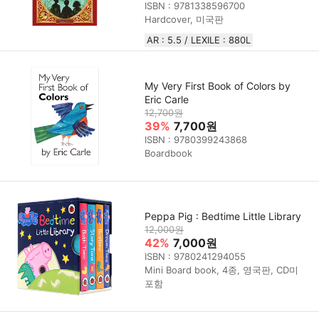
ISBN : 9781338596700
Hardcover, 미국판
AR : 5.5 / LEXILE : 880L
My Very First Book of Colors by
Eric Carle
12,700원
39%
7,700원
ISBN : 9780399243868
Boardbook
Peppa Pig : Bedtime Little Library
12,000원
42%
7,000원
ISBN : 9780241294055
Mini Board book, 4종, 영국판, CD미
포함