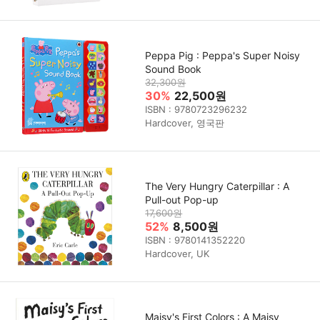
Peppa Pig : Peppa's Super Noisy
Sound Book
32,300원
30%
22,500원
ISBN : 9780723296232
Hardcover, 영국판
The Very Hungry Caterpillar : A
Pull-out Pop-up
17,600원
52%
8,500원
ISBN : 9780141352220
Hardcover, UK
Maisy's First Colors : A Maisy