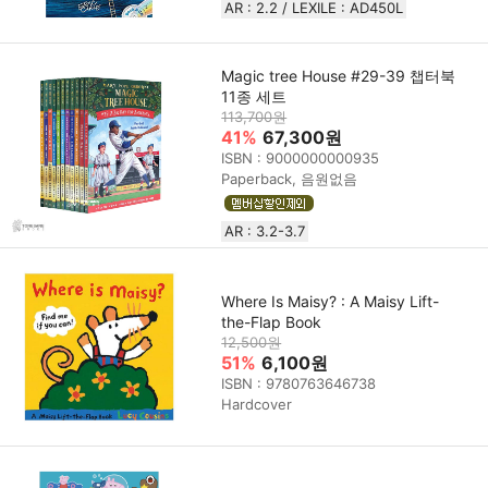
AR : 2.2 / LEXILE : AD450L
Magic tree House #29-39 챕터북
11종 세트
113,700원
41%
67,300원
ISBN : 9000000000935
Paperback, 음원없음
AR : 3.2-3.7
Where Is Maisy? : A Maisy Lift-
the-Flap Book
12,500원
51%
6,100원
ISBN : 9780763646738
Hardcover