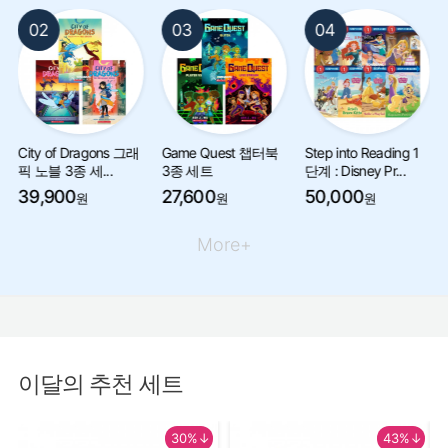
03
04
05
Game Quest 챕터북
Step into Reading 1
Unicornia 챕터북 6종
3종 세트
단계 : Disney Pr...
세트
27,600
50,000
44,200
원
원
원
More+
이달의 추천 세트
30%↓
43%↓