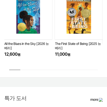
All the Blues in the Sky [2026 뉴
The First State of Being [2025 뉴
베리]
베리]
Th
Wo
12,600
11,000
원
원
17
특가 도서
more