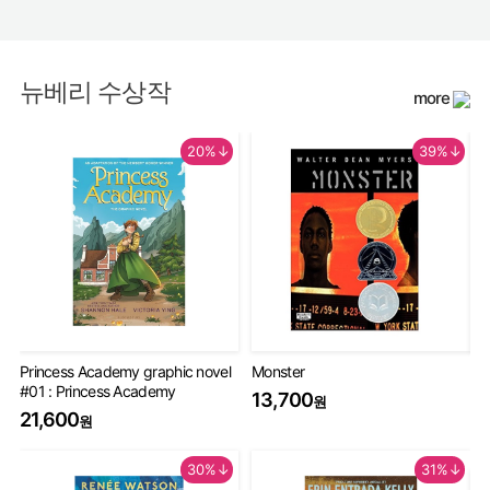
뉴베리 수상작
more
20%↓
39%↓
Princess Academy graphic novel
Monster
Th
#01 : Princess Academy
Bo
13,700
원
20
21,600
원
9
30%↓
31%↓