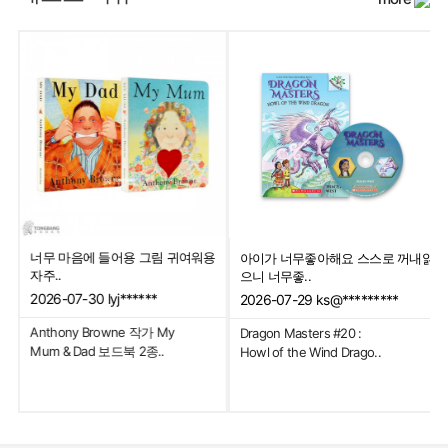
배고픈 애벌레 시리즈 재미있고 애기
가격이 나가서 좀 걱정했는데 퀄리티
내읽
가 좋아해용
도 좋고 아..
2026-06-20
ks@*********
2026-06-23
ks@*******
The Very Hungry
The World of Eric Carle :
Caterpillar
The Very Hungry Cat..