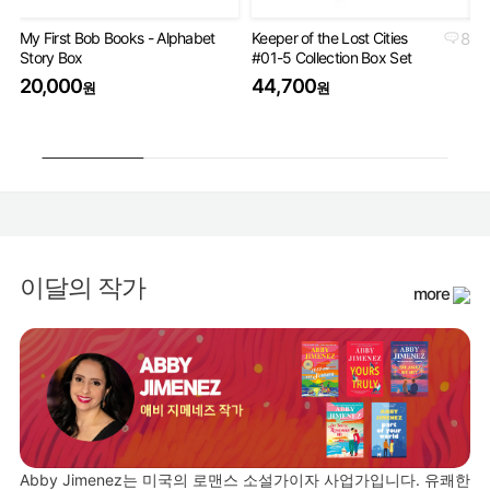
My First Bob Books - Alphabet
Keeper of the Lost Cities
8
Th
Story Box
#01-5 Collection Box Set
Bo
20,000
44,700
4
원
원
이달의 작가
more
Abby Jimenez는 미국의 로맨스 소설가이자 사업가입니다. 유쾌한