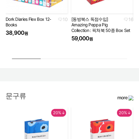
Dork Diaries Flex Box 12-
10
[동방북스 독점수입]
16
Books
Amazing Peppa Pig
Ha
Collection : 픽쳐북 50종 Box Set
Co
38,900
원
세
59,000
원
5
문구류
more
20%↓
20%↓