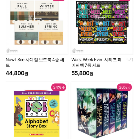
Now I See 사계절 보드북 4종 세
Worst Week Ever! 시리즈 페
1
Geo
트
이퍼백 7종 세트
Th
44,800
55,800
9
원
원
34%↓
36%↓