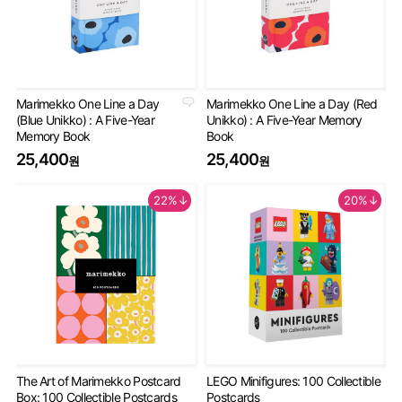
Marimekko One Line a Day
Marimekko One Line a Day (Red
An
(Blue Unikko) : A Five-Year
Unikko) : A Five-Year Memory
Gu
Memory Book
Book
2
25,400
25,400
원
원
22%↓
20%↓
The Art of Marimekko Postcard
LEGO Minifigures: 100 Collectible
Mi
Box: 100 Collectible Postcards
Postcards
De