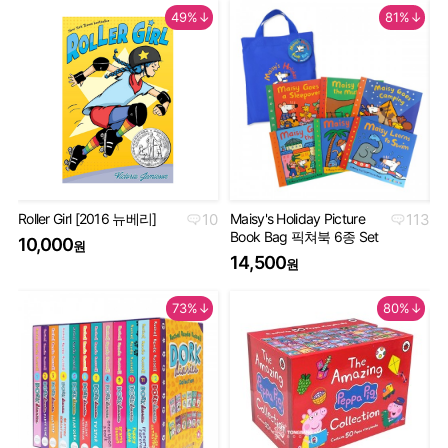
49%↓
81%↓
Roller Girl [2016 뉴베리]
10
Maisy's Holiday Picture
113
Th
Book Bag 픽쳐북 6종 Set
Co
10,000
원
Se
14,500
원
5
73%↓
80%↓