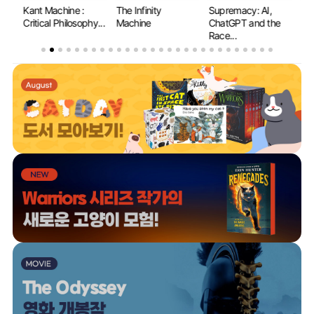
The Infinity
Supremacy: AI,
Why Machines
If 
y...
Machine
ChatGPT and the
Learn: The Elegant
Ev
Race...
Mat...