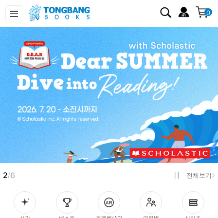
0
3
6
/
전체보기
신간
베스트
북레벨(AR)
연령별
시리즈