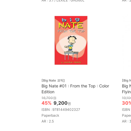
AR : 3.1 / LEXILE : GN360L
AR : 
[Big Nate 코믹]
[Big 
Big Nate #01 : From the Top : Color
Big 
Edition
Flyi
16,700원
19,1
45%
9,200
30
원
ISBN : 9781449402327
ISBN
Paperback
Pape
AR : 2.5
AR : 