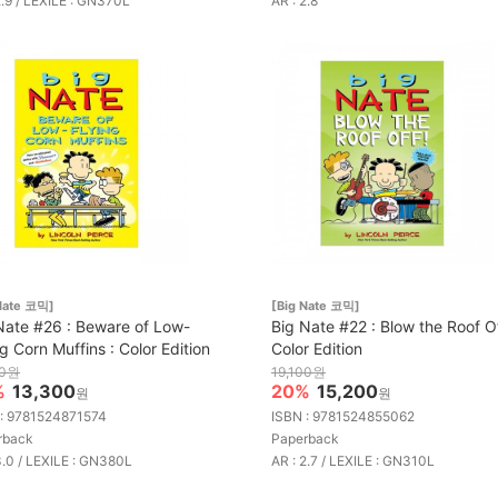
2.9 / LEXILE : GN370L
AR : 2.8
Nate 코믹]
[Big Nate 코믹]
Nate #26 : Beware of Low-
Big Nate #22 : Blow the Roof Of
ng Corn Muffins : Color Edition
Color Edition
00원
19,100원
%
13,300
20%
15,200
원
원
 : 9781524871574
ISBN : 9781524855062
rback
Paperback
3.0 / LEXILE : GN380L
AR : 2.7 / LEXILE : GN310L