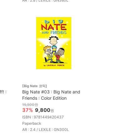
AR : 2.8 / LEXILE : GN380L
[Big Nate 코믹]
f! :
Big Nate #03 : Big Nate and
Friends : Color Edition
15,500원
37%
9,800
원
ISBN : 9781449420437
Paperback
AR : 2.4 / LEXILE : GN300L