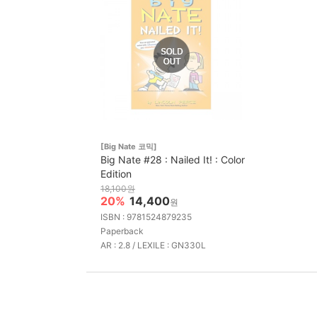
[Big Nate 코믹]
Big Nate #28 : Nailed It! : Color
Edition
18,100원
20%
14,400
원
ISBN : 9781524879235
Paperback
AR : 2.8 / LEXILE : GN330L