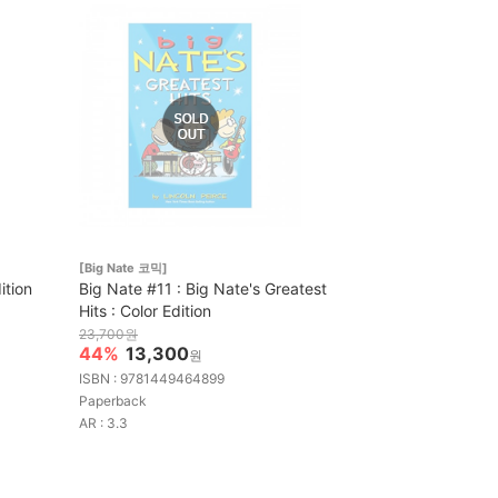
[Big Nate 코믹]
ition
Big Nate #11 : Big Nate's Greatest
Hits : Color Edition
23,700원
44%
13,300
원
ISBN : 9781449464899
Paperback
AR : 3.3