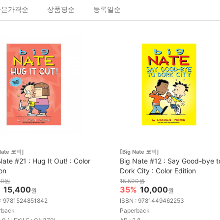
높은가격순
상품평순
등록일순
Nate 코믹]
[Big Nate 코믹]
Nate #21 : Hug It Out! : Color
Big Nate #12 : Say Good-bye t
ion
Dork City : Color Edition
00원
15,500원
%
15,400
35%
10,000
원
원
 : 9781524851842
ISBN : 9781449462253
rback
Paperback