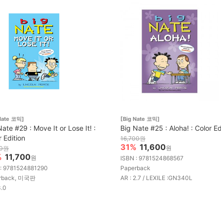
Nate 코믹]
[Big Nate 코믹]
Nate #29 : Move It or Lose It! :
Big Nate #25 : Aloha! : Color Ed
r Edition
16,700원
31%
11,600
원
00원
%
11,700
원
ISBN : 9781524868567
 : 9781524881290
Paperback
rback, 미국판
AR : 2.7 / LEXILE :GN340L
3.0