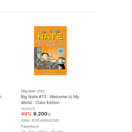
[Big Nate 코믹]
o
Big Nate #13 : Welcome to My
World : Color Edition
18,100원
49%
9,200
원
ISBN : 9781449462260
Paperback