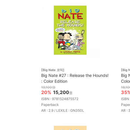
[Big Nate 코믹]
[Big 
Big Nate #27 : Release the Hounds!
Big 
: Color Edition
Colo
19,100원
18,1
20%
15,200
35
원
ISBN : 9781524875572
ISBN
Paperback
Pape
AR : 2.9 / LEXILE : GN350L
AR : 