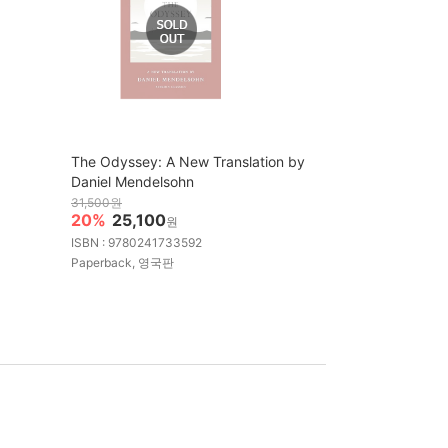
The Odyssey: A New Translation by
Daniel Mendelsohn
31,500원
20%
25,100
원
ISBN : 9780241733592
Paperback, 영국판