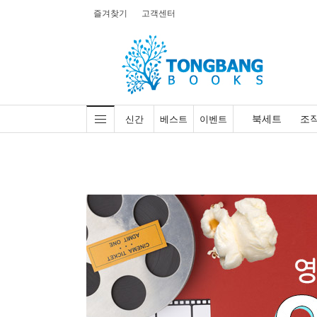
즐겨찾기
고객센터
북세트
조
신간
베스트
이벤트