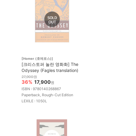
[Homer (호메로스)]
[크리스토퍼 놀란 영화화] The
Odyssey (Fagles translation)
27,900원
36%
17,900
원
ISBN : 9780140268867
Paperback, Rough-Cut Edition
LEXILE : 1050L