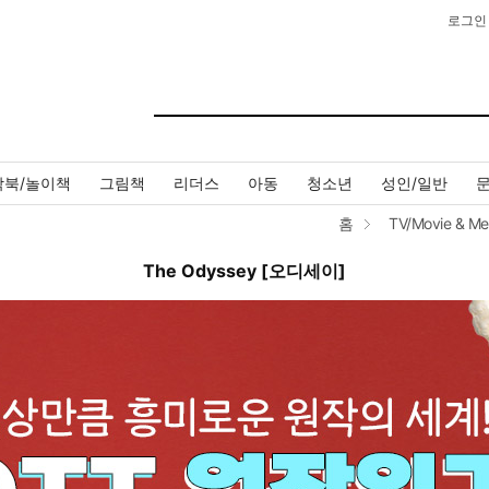
로그인
작북/놀이책
그림책
리더스
아동
청소년
성인/일반
홈
TV/Movie & Me
The Odyssey [오디세이]