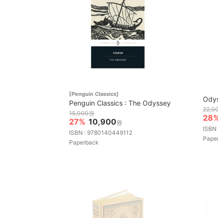
[Penguin Classics]
Ody
Penguin Classics : The Odyssey
22,0
15,000원
28
27%
10,900
원
ISBN
ISBN : 9780140449112
Pape
Paperback