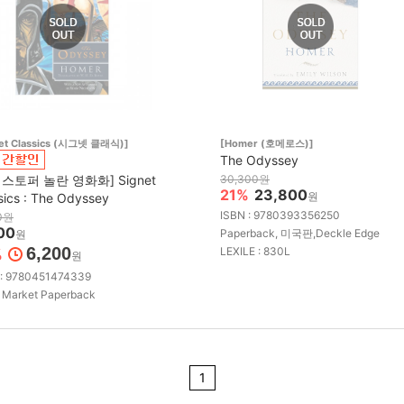
net Classics (시그넷 클래식)]
[Homer (호메로스)]
The Odyssey
스토퍼 놀란 영화화] Signet
30,300원
21%
23,800
원
sics : The Odyssey
ISBN : 9780393356250
0원
00
Paperback, 미국판,Deckle Edge
원
6,200
LEXILE : 830L
%
원
 : 9780451474339
 Market Paperback
1