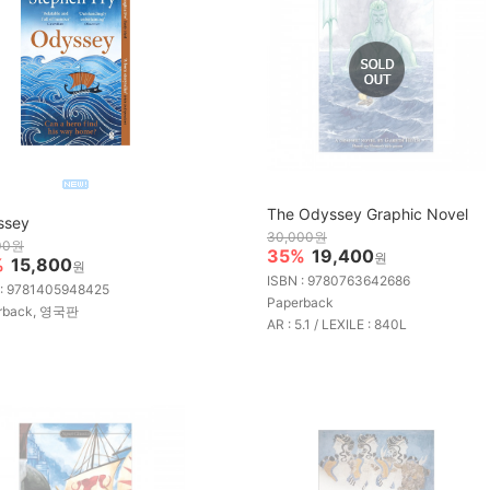
The Odyssey Graphic Novel
ssey
30,000원
00원
35%
19,400
원
%
15,800
원
ISBN : 9780763642686
 : 9781405948425
Paperback
rback, 영국판
AR : 5.1 / LEXILE : 840L