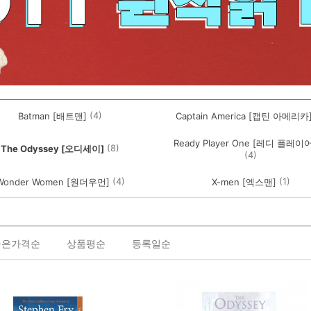
(4)
Batman [배트맨]
Captain America [캡틴 아메리카
Ready Player One [레디 플레이
(8)
The Odyssey [오디세이]
(4)
(4)
(1)
Wonder Women [원더우먼]
X-men [엑스맨]
높은가격순
상품평순
등록일순