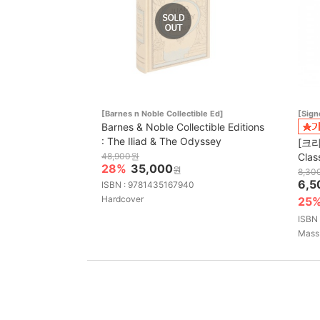
[Barnes n Noble Collectible Ed]
[Sig
Barnes & Noble Collectible Editions
: The Iliad & The Odyssey
[크리
48,900원
Clas
28%
35,000
원
8,30
6,5
ISBN : 9781435167940
Hardcover
25
ISBN
Mass