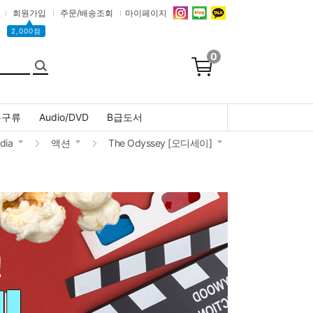
회원가입
주문/배송조회
마이페이지
▲
2,000점
0
문구류
Audio/DVD
B급도서
dia
액션
The Odyssey [오디세이]