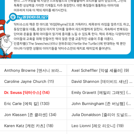
Anthony Browne [앤서니 브라운]
(63)
Axel Scheffler [악셀 셰플러]
(9)
Caroline Jayne Church
(11)
David Shannon [데이비드 섀넌]
(1
Dr. Seuss [닥터수스]
(14)
Emily Gravett [에밀리 그래빗]
(13)
Eric Carle [에릭 칼]
(130)
John Burningham [존 버닝햄]
(22)
Jon Klassen [존 클라센]
(34)
Julia Donaldson [줄리아 도널드슨]
Karen Katz [캐런 카츠]
(18)
Leo Lionni [레오 리오니]
(19)