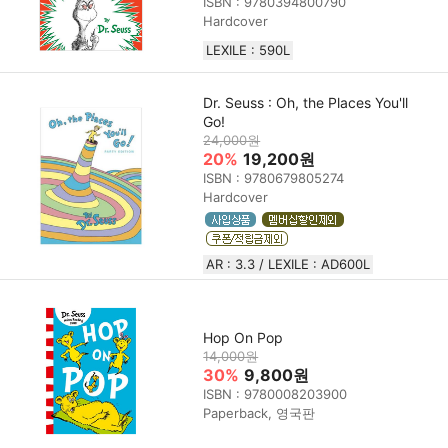
ISBN : 9780394800790
Hardcover
LEXILE : 590L
Dr. Seuss : Oh, the Places You'll
Go!
24,000원
20%
19,200원
ISBN : 9780679805274
Hardcover
AR : 3.3 / LEXILE : AD600L
Hop On Pop
14,000원
30%
9,800원
ISBN : 9780008203900
Paperback, 영국판