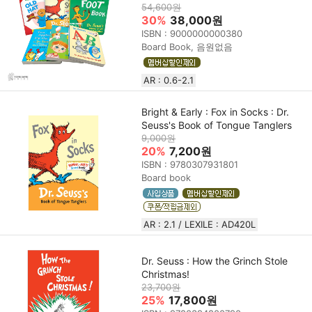
54,600원
30%
38,000원
ISBN : 9000000000380
Board Book, 음원없음
AR : 0.6-2.1
Bright & Early : Fox in Socks : Dr.
Seuss's Book of Tongue Tanglers
9,000원
20%
7,200원
ISBN : 9780307931801
Board book
AR : 2.1 / LEXILE : AD420L
Dr. Seuss : How the Grinch Stole
Christmas!
23,700원
25%
17,800원