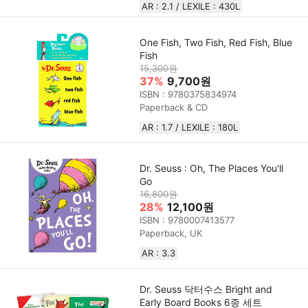
AR : 2.1 / LEXILE : 430L
One Fish, Two Fish, Red Fish, Blue
Fish
15,300원
37%
9,700원
ISBN : 9780375834974
Paperback & CD
AR : 1.7 / LEXILE : 180L
Dr. Seuss : Oh, The Places You'll
Go
16,800원
28%
12,100원
ISBN : 9780007413577
Paperback, UK
AR : 3.3
Dr. Seuss 닥터수스 Bright and
Early Board Books 6종 세트