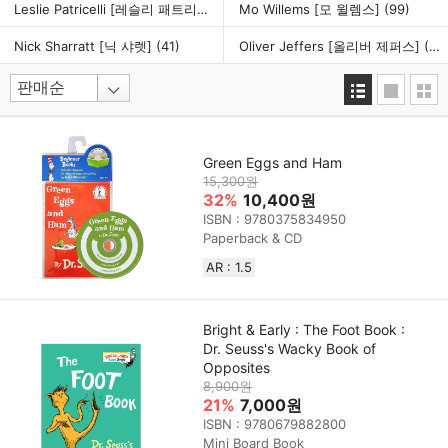
Leslie Patricelli [레슬리 패트리셀리]
(25)
Mo Willems [모 윌렘스]
(99)
Nick Sharratt [닉 샤렛]
(41)
Oliver Jeffers [올리버 제퍼스]
(35)
Green Eggs and Ham
15,300원
32%
10,400원
ISBN : 9780375834950
Paperback & CD
AR : 1.5
Bright & Early : The Foot Book :
Dr. Seuss's Wacky Book of
Opposites
8,900원
21%
7,000원
ISBN : 9780679882800
Mini Board Book