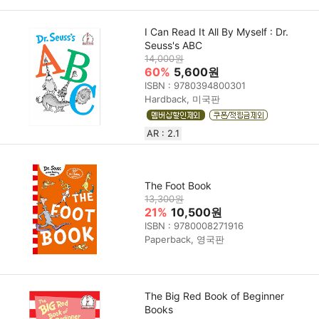
I Can Read It All By Myself : Dr.
Seuss's ABC
14,000원
60%
5,600원
ISBN : 9780394800301
Hardback, 미국판
AR : 2.1
The Foot Book
13,300원
21%
10,500원
ISBN : 9780008271916
Paperback, 영국판
The Big Red Book of Beginner
Books