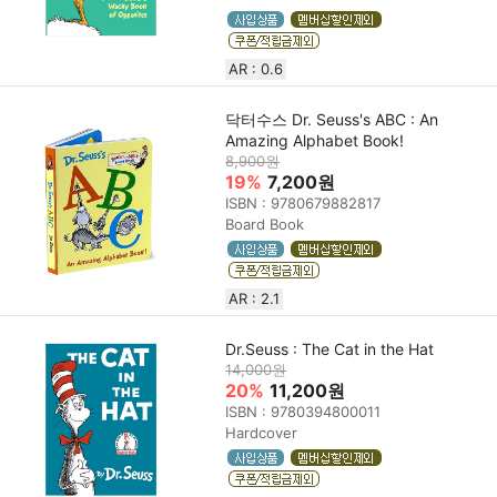
AR : 0.6
닥터수스 Dr. Seuss's ABC : An
Amazing Alphabet Book!
8,900원
19%
7,200원
ISBN : 9780679882817
Board Book
AR : 2.1
Dr.Seuss : The Cat in the Hat
14,000원
20%
11,200원
ISBN : 9780394800011
Hardcover