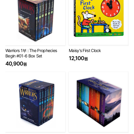
Warriors 1부 : The Prophecies
Maisy's First Clock
Th
Begin #01-6 Box Set
Set
12,100
원
40,900
75
원