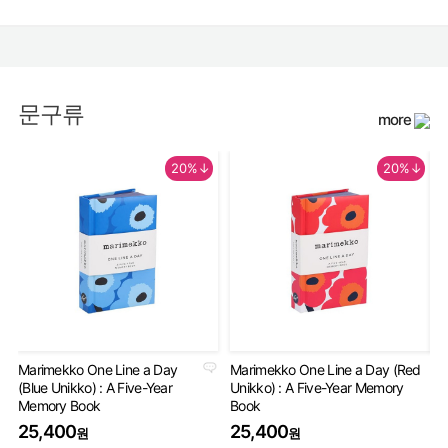
문구류
more
20%↓
20%↓
Marimekko One Line a Day
Marimekko One Line a Day (Red
An
(Blue Unikko) : A Five-Year
Unikko) : A Five-Year Memory
Gu
Memory Book
Book
2
25,400
25,400
원
원