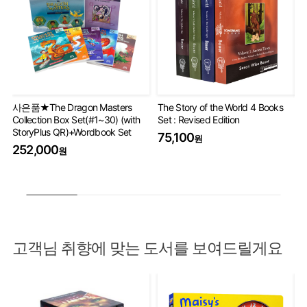
사은품★The Dragon Masters
The Story of the World 4 Books
Ha
Collection Box Set(#1~30) (with
Set : Revised Edition
Co
StoryPlus QR)+Wordbook Set
75,100
5
원
252,000
원
고객님 취향에 맞는 도서를 보여드릴게요