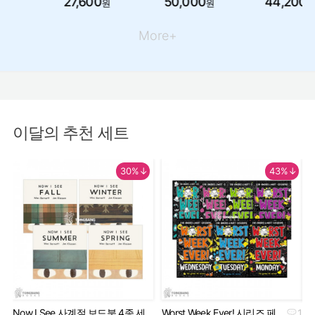
27,600
50,000
44,200
원
원
원
More+
이달의 추천 세트
30%↓
43%↓
Now I See 사계절 보드북 4종 세
Worst Week Ever! 시리즈 페
1
Geo