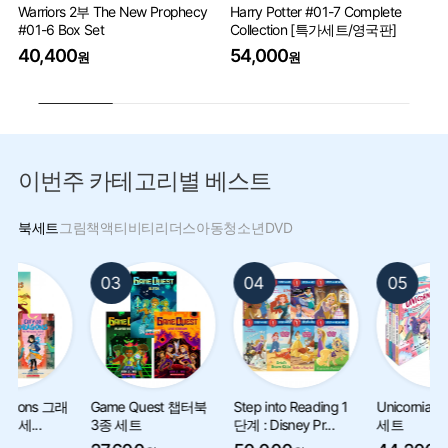
Warriors 2부 The New Prophecy
Harry Potter #01-7 Complete
Pe
#01-6 Box Set
Collection [특가세트/영국판]
9
40,400
54,000
원
원
이번주 카테고리별 베스트
북세트
그림책
액티비티
리더스
아동
청소년
DVD
03
04
05
Game Quest 챕터북
Step into Reading 1
Unicornia 챕터북 6종
3종 세트
단계 : Disney Pr...
세트