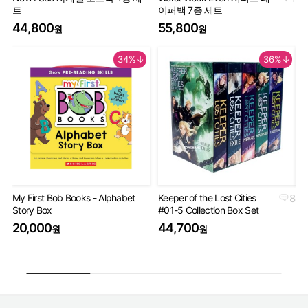
트
이퍼백 7종 세트
Th
44,800
55,800
9
원
원
34%↓
36%↓
My First Bob Books - Alphabet
Keeper of the Lost Cities
8
Th
Story Box
#01-5 Collection Box Set
Bo
20,000
44,700
4
원
원