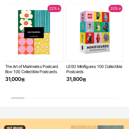
22%↓
20%↓
The Art of Marimekko Postcard
LEGO Minifigures: 100 Collectible
Mi
Box: 100 Collectible Postcards
Postcards
De
31,000
31,800
3
원
원