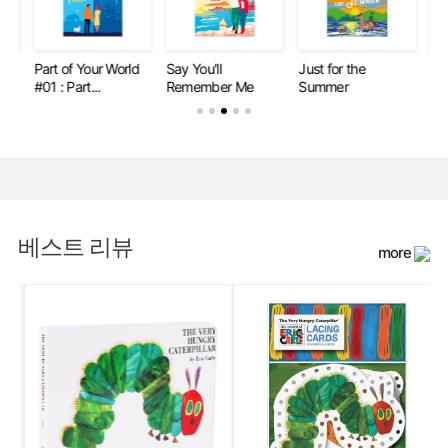
Part of Your World
Say You'll
Just for the
Par
#01 : Part...
Remember Me
Summer
#02
베스트 리뷰
more