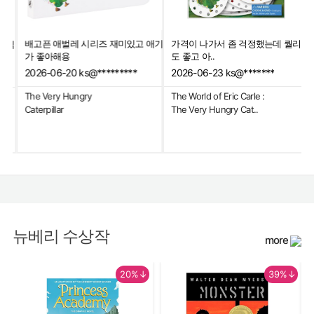
배고픈 애벌레 시리즈 재미있고 애기
가격이 나가서 좀 걱정했는데 퀄리티
내읽
가 좋아해용
도 좋고 아..
2026-06-20
ks@*********
2026-06-23
ks@*******
The Very Hungry
The World of Eric Carle :
Caterpillar
The Very Hungry Cat..
뉴베리 수상작
more
20%↓
39%↓