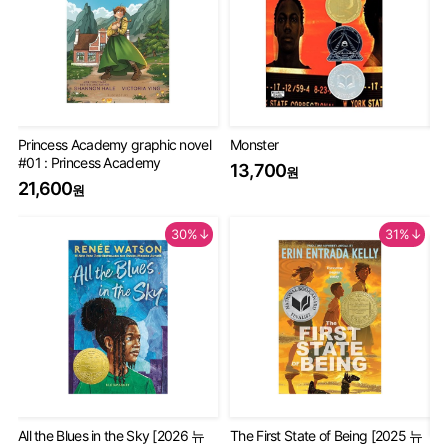
Princess Academy graphic novel
Monster
Th
#01 : Princess Academy
Bo
13,700
원
20
21,600
원
9
30%↓
31%↓
All the Blues in the Sky [2026 뉴
The First State of Being [2025 뉴