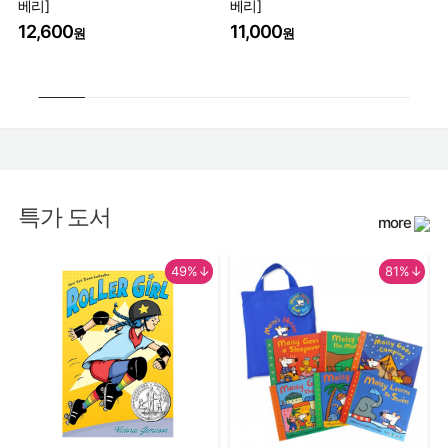
베리]
베리]
Th
Wo
12,600
11,000
원
원
17
특가 도서
more
49%↓
81%↓