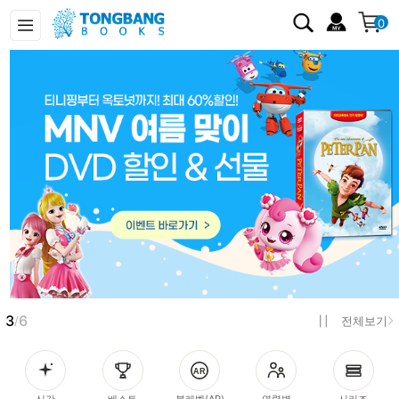
0
3
6
/
전체보기
신간
베스트
북레벨(AR)
연령별
시리즈