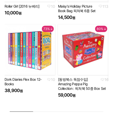
Roller Girl [2016 뉴베리]
10
Maisy's Holiday Picture
113
Th
Book Bag 픽쳐북 6종 Set
Co
10,000
원
Se
14,500
원
5
73%↓
80%↓
Dork Diaries Flex Box 12-
10
[동방북스 독점수입]
16
Books
Amazing Peppa Pig
Ha
Collection : 픽쳐북 50종 Box Set
Co
38,900
원
세
59,000
원
5