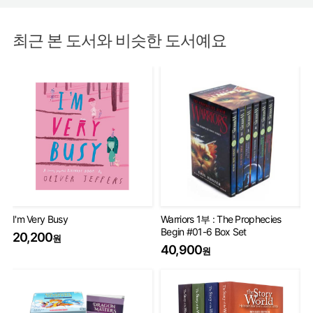
최근 본 도서와 비슷한 도서예요
I'm Very Busy
Warriors 1부 : The Prophecies
Wa
Begin #01-6 Box Set
Se
20,200
원
40,900
6
원