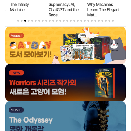
The Infinity
Supremacy: AI,
Why Machines
If 
y...
Machine
ChatGPT and the
Learn: The Elegant
Ev
Race...
Mat...