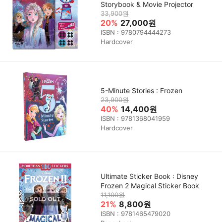
Storybook & Movie Projector
33,900원
20%
27,000원
ISBN : 9780794444273
Hardcover
5-Minute Stories : Frozen
23,900원
40%
14,400원
ISBN : 9781368041959
Hardcover
Ultimate Sticker Book : Disney
Frozen 2 Magical Sticker Book
11,100원
21%
8,800원
ISBN : 9781465479020