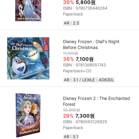
39%
5,800원
ISBN : 9780736440264
Paperback
AR : 2.5
Disney Frozen : Olaf's Night
Before Christmas
11,100원
36%
7,100원
ISBN : 9781368051743
Paperback+CD
AR : 3.1 / LEXILE : AD630L
Disney Frozen 2 : The Enchanted
Forest
10,300원
29%
7,300원
ISBN : 9780593126929
Paperback
AR : 5.1