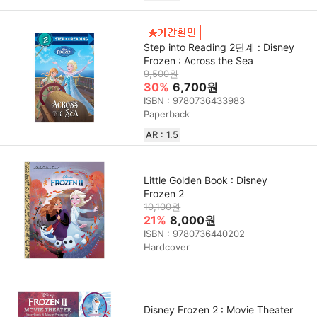
Step into Reading 2단계 : Disney
Frozen : Across the Sea
9,500원
30%
6,700원
ISBN : 9780736433983
Paperback
AR : 1.5
Little Golden Book : Disney
Frozen 2
10,100원
21%
8,000원
ISBN : 9780736440202
Hardcover
Disney Frozen 2 : Movie Theater