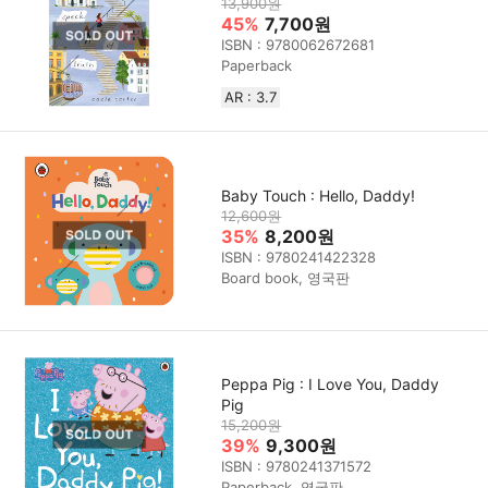
13,900원
45%
7,700원
ISBN : 9780062672681
Paperback
AR : 3.7
Baby Touch : Hello, Daddy!
12,600원
35%
8,200원
ISBN : 9780241422328
Board book, 영국판
Peppa Pig : I Love You, Daddy
Pig
15,200원
39%
9,300원
ISBN : 9780241371572
Paperback, 영국판