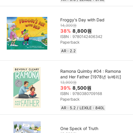
Froggy's Day with Dad
14,300원
38%
8,800원
ISBN : 9780142406342
Paperback
AR : 2.2
Ramona Quimby #04 : Ramona
and Her Father [1978년 뉴베리]
13,900원
39%
8,500원
ISBN : 9780380709168
Paperback
AR : 5.2 / LEXILE : 840L
One Speck of Truth