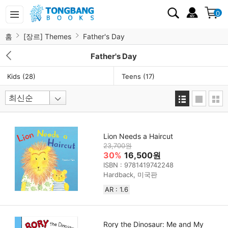
0
홈
[장르] Themes
Father's Day
Father's Day
Kids
(28)
Teens
(17)
Lion Needs a Haircut
23,700원
30%
16,500원
ISBN : 9781419742248
Hardback, 미국판
AR : 1.6
Rory the Dinosaur: Me and My