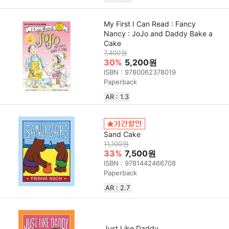
My First I Can Read : Fancy
Nancy : JoJo and Daddy Bake a
Cake
7,400원
30%
5,200원
ISBN : 9780062378019
Paperback
AR : 1.3
Sand Cake
11,100원
33%
7,500원
ISBN : 9781442466708
Paperback
AR : 2.7
Just Like Daddy