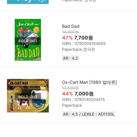
Bad Dad
14,400원
47%
7,700원
ISBN : 9780008164669
Paperback,영국판
AR : 4.2
Ox-Cart Man [1980 칼데콧]
12,500원
44%
7,000원
ISBN : 9780140504415
Paperback
AR : 4.5 / LEXILE : AD1130L