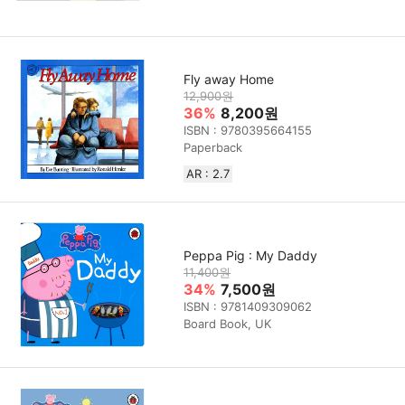
Fly away Home
12,900원
36%
8,200원
ISBN : 9780395664155
Paperback
AR : 2.7
Peppa Pig : My Daddy
11,400원
34%
7,500원
ISBN : 9781409309062
Board Book, UK