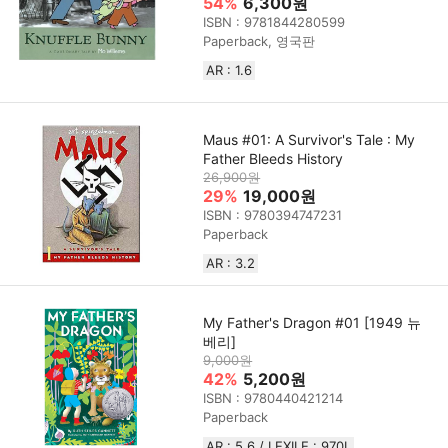
54%
6,300원
ISBN : 9781844280599
Paperback, 영국판
AR : 1.6
Maus #01: A Survivor's Tale : My
Father Bleeds History
26,900원
29%
19,000원
ISBN : 9780394747231
Paperback
AR : 3.2
My Father's Dragon #01 [1949 뉴
베리]
9,000원
42%
5,200원
ISBN : 9780440421214
Paperback
AR : 5.6 / LEXILE : 970L