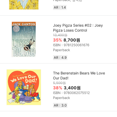
AR : 1.4
Joey Pigza Series #02 : Joey
Pigza Loses Control
13,400원
35%
8,700원
ISBN : 9781250061676
Paperback
AR : 4.9
The Berenstain Bears We Love
Our Dad!
5,500원
38%
3,400원
ISBN : 9780062075512
Paperback
AR : 3.0