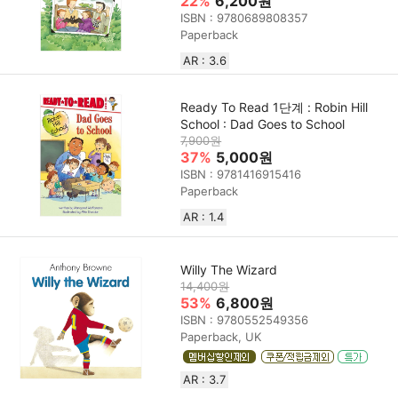
22%
6,200원
ISBN : 9780689808357
Paperback
AR : 3.6
Ready To Read 1단계 : Robin Hill
School : Dad Goes to School
7,900원
37%
5,000원
ISBN : 9781416915416
Paperback
AR : 1.4
Willy The Wizard
14,400원
53%
6,800원
ISBN : 9780552549356
Paperback, UK
AR : 3.7