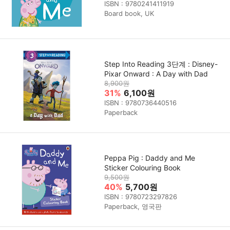
ISBN : 9780241411919
Board book, UK
Step Into Reading 3단계 : Disney-
Pixar Onward : A Day with Dad
8,900원
31%
6,100원
ISBN : 9780736440516
Paperback
Peppa Pig : Daddy and Me
Sticker Colouring Book
9,500원
40%
5,700원
ISBN : 9780723297826
Paperback, 영국판