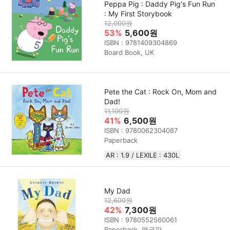
Peppa Pig : Daddy Pig's Fun Run
: My First Storybook
12,000원
53%
5,600원
ISBN : 9781409304869
Board Book, UK
Pete the Cat : Rock On, Mom and
Dad!
11,100원
41%
6,500원
ISBN : 9780062304087
Paperback
AR : 1.9 / LEXILE : 430L
My Dad
12,600원
42%
7,300원
ISBN : 9780552560061
Paperback, 영국판