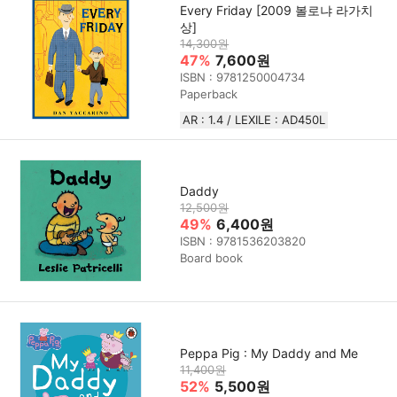
Every Friday [2009 볼로냐 라가치
상]
14,300원
47%
7,600원
ISBN : 9781250004734
Paperback
AR : 1.4 / LEXILE : AD450L
Daddy
12,500원
49%
6,400원
ISBN : 9781536203820
Board book
Peppa Pig : My Daddy and Me
11,400원
52%
5,500원