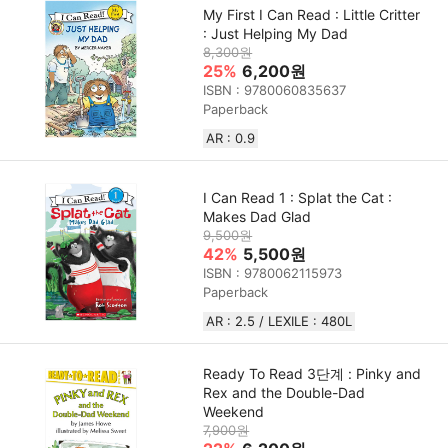
My First I Can Read : Little Critter
: Just Helping My Dad
8,300원
25%
6,200원
ISBN : 9780060835637
Paperback
AR : 0.9
I Can Read 1 : Splat the Cat :
Makes Dad Glad
9,500원
42%
5,500원
ISBN : 9780062115973
Paperback
AR : 2.5 / LEXILE : 480L
Ready To Read 3단계 : Pinky and
Rex and the Double-Dad
Weekend
7,900원