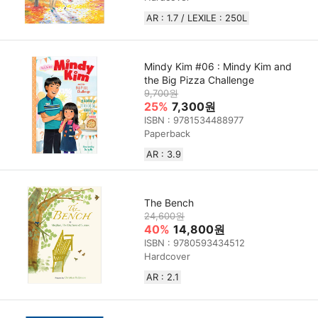
AR : 1.7 / LEXILE : 250L
Mindy Kim #06 : Mindy Kim and
the Big Pizza Challenge
9,700원
25%
7,300원
ISBN : 9781534488977
Paperback
AR : 3.9
The Bench
24,600원
40%
14,800원
ISBN : 9780593434512
Hardcover
AR : 2.1