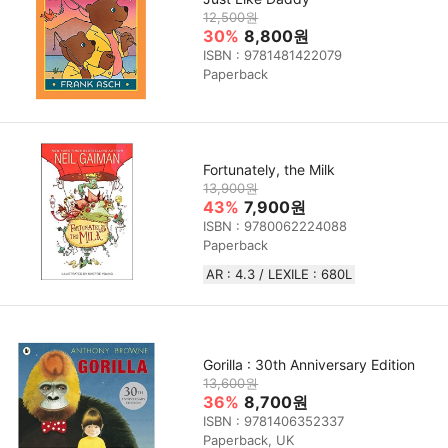
12,500원
30%
8,800원
ISBN : 9781481422079
Paperback
Fortunately, the Milk
13,900원
43%
7,900원
ISBN : 9780062224088
Paperback
AR : 4.3 / LEXILE : 680L
Gorilla : 30th Anniversary Edition
13,600원
36%
8,700원
ISBN : 9781406352337
Paperback, UK