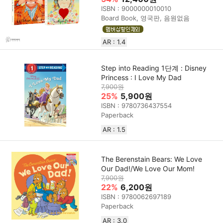
ISBN : 9000000010010
Board Book, 영국판, 음원없음
AR : 1.4
Step into Reading 1단계 : Disney
Princess : I Love My Dad
7,900원
25%
5,900원
ISBN : 9780736437554
Paperback
AR : 1.5
The Berenstain Bears: We Love
Our Dad!/We Love Our Mom!
7,900원
22%
6,200원
ISBN : 9780062697189
Paperback
AR : 3.0