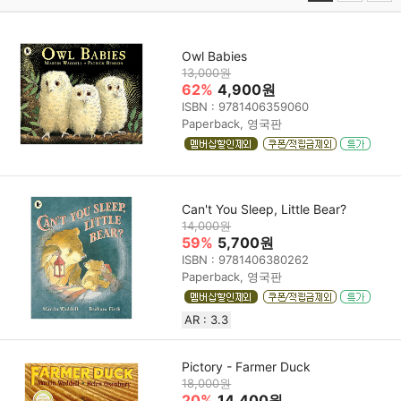
Owl Babies
13,000원
62%
4,900원
ISBN : 9781406359060
Paperback, 영국판
Can't You Sleep, Little Bear?
14,000원
59%
5,700원
ISBN : 9781406380262
Paperback, 영국판
AR : 3.3
Pictory - Farmer Duck
18,000원
20%
14,400원