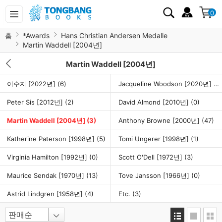
0
홈
*Awards
Hans Christian Andersen Medalle
Martin Waddell [2004년]
Martin Waddell [2004년]
이수지 [2022년]
(6)
Jacqueline Woodson [2020년]
(3
Peter Sis [2012년]
(2)
David Almond [2010년]
(0)
Martin Waddell [2004년]
(3)
Anthony Browne [2000년]
(47)
Katherine Paterson [1998년]
(5)
Tomi Ungerer [1998년]
(1)
Virginia Hamilton [1992년]
(0)
Scott O'Dell [1972년]
(3)
Maurice Sendak [1970년]
(13)
Tove Jansson [1966년]
(0)
Astrid Lindgren [1958년]
(4)
Etc.
(3)