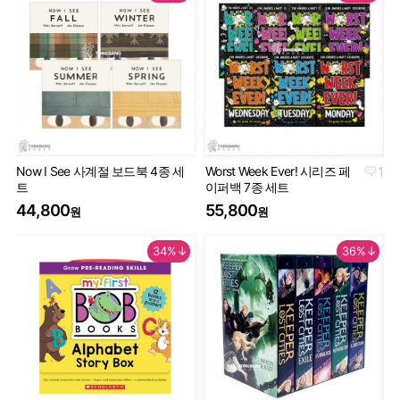
Now I See 사계절 보드북 4종 세
Worst Week Ever! 시리즈 페
1
Geo
트
이퍼백 7종 세트
Th
44,800
55,800
9
원
원
34%↓
36%↓