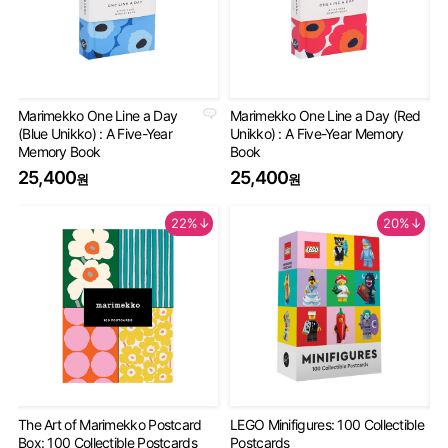
Marimekko One Line a Day
Marimekko One Line a Day (Red
An
(Blue Unikko) : A Five-Year
Unikko) : A Five-Year Memory
Gu
Memory Book
Book
2
25,400
25,400
원
원
22%↓
20%↓
The Art of Marimekko Postcard
LEGO Minifigures: 100 Collectible
Mi
Box: 100 Collectible Postcards
Postcards
De