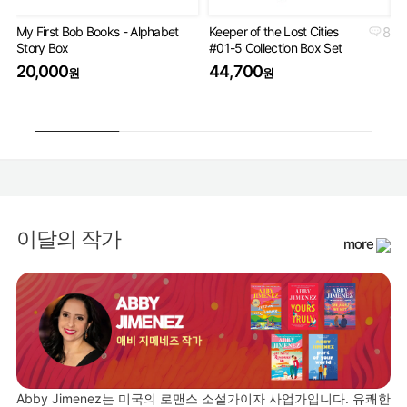
My First Bob Books - Alphabet
Keeper of the Lost Cities
8
Th
Story Box
#01-5 Collection Box Set
Bo
20,000
44,700
4
원
원
이달의 작가
more
Abby Jimenez는 미국의 로맨스 소설가이자 사업가입니다. 유쾌한