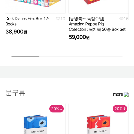
Dork Diaries Flex Box 12-
10
[동방북스 독점수입]
16
Books
Amazing Peppa Pig
Ha
Collection : 픽쳐북 50종 Box Set
Co
38,900
원
세
59,000
원
5
문구류
more
20%↓
20%↓