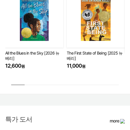
All the Blues in the Sky [2026 뉴
The First State of Being [2025 뉴
베리]
베리]
Th
Wo
12,600
11,000
원
원
17
특가 도서
more