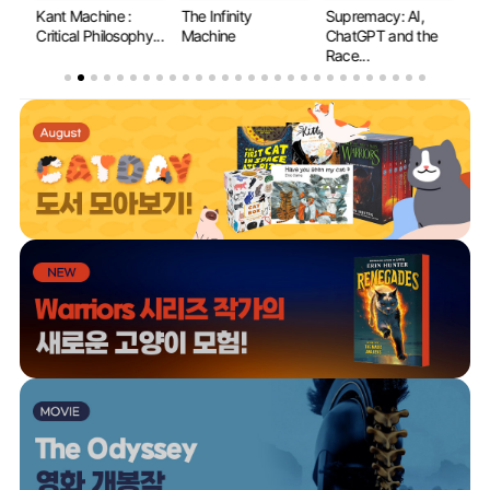
The Infinity
Supremacy: AI,
Why Machines
If
y...
Machine
ChatGPT and the
Learn: The Elegant
Ev
Race...
Mat...