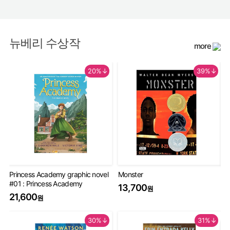
뉴베리 수상작
more
20%↓
39%↓
Princess Academy graphic novel
Monster
Th
#01 : Princess Academy
Bo
13,700
원
20
21,600
원
9
30%↓
31%↓