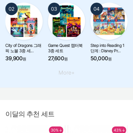
03
04
05
 Dragons 그래
Game Quest 챕터북
Step into Reading 1
Unicornia
종 세...
3종 세트
단계 : Disney Pr...
세트
0
27,600
50,000
44,200
원
원
원
More+
이달의 추천 세트
30%↓
43%↓