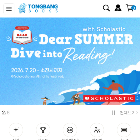
0
3
6
/
전체보기
신간
베스트
북레벨(AR)
연령별
시리즈