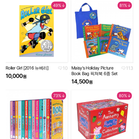
49%↓
81%↓
Roller Girl [2016 뉴베리]
10
Maisy's Holiday Picture
113
Th
Book Bag 픽쳐북 6종 Set
Co
10,000
원
Se
14,500
원
5
73%↓
80%↓