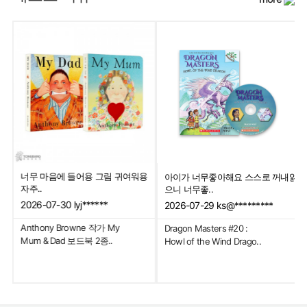
배고픈 애벌레 시리즈 재미있고 애기
가격이 나가서 좀 걱정했는데 퀄리
꺼내읽
가 좋아해용
도 좋고 아..
2026-06-20
ks@*********
2026-06-23
ks@*******
The Very Hungry
The World of Eric Carle :
Caterpillar
The Very Hungry Cat..