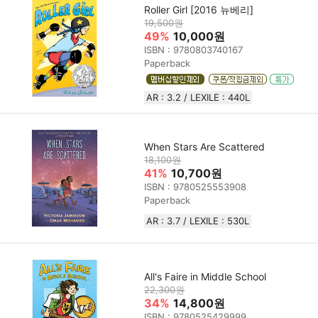
Roller Girl [2016 뉴베리]
19,500원
49%
10,000원
ISBN : 9780803740167
Paperback
AR : 3.2 / LEXILE : 440L
When Stars Are Scattered
18,100원
41%
10,700원
ISBN : 9780525553908
Paperback
AR : 3.7 / LEXILE : 530L
All's Faire in Middle School
22,300원
34%
14,800원
ISBN : 9780525429999