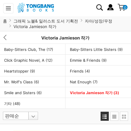
0
홈
그래픽 노블& 일러스트 도서 기획전
자아/성장/우정
Victoria Jamieson 작가
Victoria Jamieson 작가
Baby-Sitters Club, The
(17)
Baby-Sitters Little Sisters
(9)
Click Graphic Novel, A
(12)
Emmie & Friends
(9)
Heartstopper
(9)
Friends
(4)
Mr. Wolf's Class
(6)
Nat Enough
(7)
Smile and Sisters
(6)
Victoria Jamieson 작가
(3)
기타
(48)