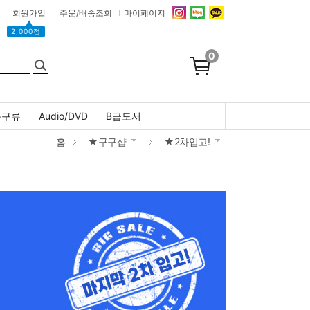
회원가입
주문/배송조회
마이페이지
▲
2,000점
0
문구류
Audio/DVD
B급도서
홈
★구구샵
★2차입고!