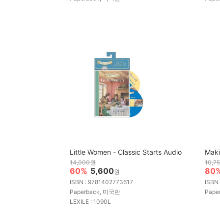
Little Women - Classic Starts Audio
Maki
14,000원
10,7
60%
5,600
80
원
ISBN : 9781402773617
ISBN
Paperback, 미국판
Pape
LEXILE : 1090L