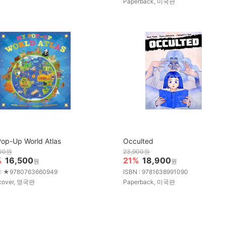
Paperback, 미국판
op-Up World Atlas
Occulted
000원
23,900원
%
16,500
21%
18,900
원
원
 : ★9780763660949
ISBN : 9781638991090
cover, 영국판
Paperback, 미국판