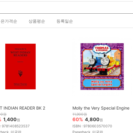
높은가격순
상품평순
등록일순
T INDIAN READER BK 2
Molly the Very Special Engine
00원
11,900원
%
1,400
60%
4,800
원
원
 : 9781408523537
ISBN : 9780603570070
rback, 미국판
Paperback, 미국판