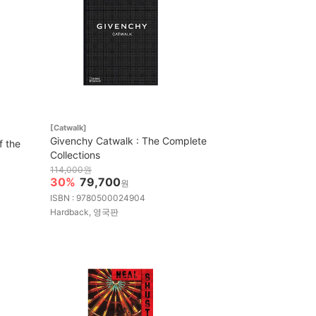
[Catwalk]
Givenchy Catwalk : The Complete
f the
Collections
114,000원
30%
79,700
원
ISBN : 9780500024904
Hardback, 영국판