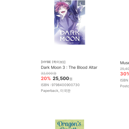
[HYBE (하이브)]
Mus
Dark Moon 3 : The Blood Altar
25,4
30
32,000원
20%
25,500
원
ISBN
ISBN : 9798400900730
Post
Paperback, 미국판