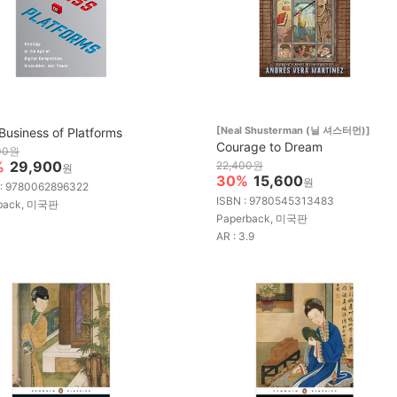
[Neal Shusterman (닐 셔스터먼)]
Business of Platforms
Courage to Dream
00원
%
29,900
22,400원
원
30%
15,600
원
 : 9780062896322
ISBN : 9780545313483
back, 미국판
Paperback, 미국판
AR : 3.9