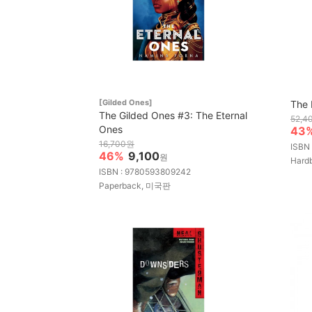
[Gilded Ones]
The 
The Gilded Ones #3: The Eternal
52,4
Ones
43
16,700원
ISBN
46%
9,100
원
Hard
ISBN : 9780593809242
Paperback, 미국판