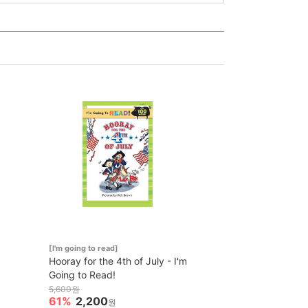
[I'm going to read]
Hooray for the 4th of July - I'm
Going to Read!
5,600원
61%
2,200
원