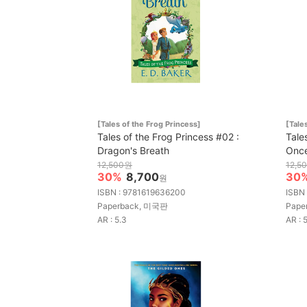
[Tales of the Frog Princess]
[Tale
Tales of the Frog Princess #02 :
Tale
Dragon's Breath
Once
12,500원
12,5
30%
8,700
30
원
ISBN : 9781619636200
ISBN
Paperback, 미국판
Pape
AR : 5.3
AR : 