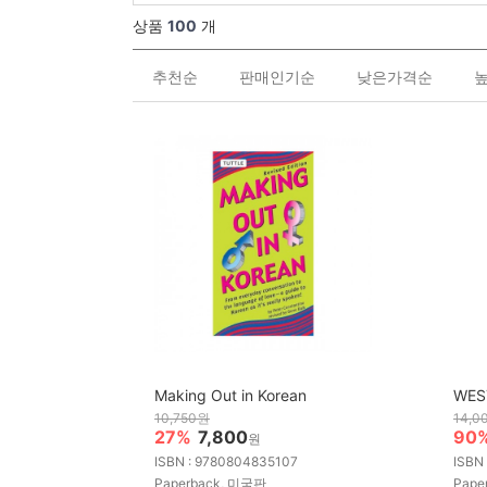
상품
100
개
추천순
판매인기순
낮은가격순
Making Out in Korean
WES
10,750원
14,0
27%
7,800
90
원
ISBN : 9780804835107
ISBN
Paperback, 미국판
Pape