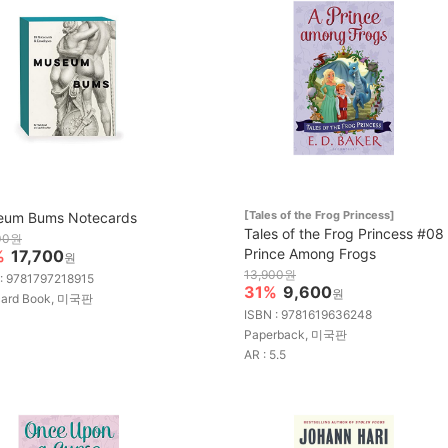
[Tales of the Frog Princess]
eum Bums Notecards
Tales of the Frog Princess #08 
00원
Prince Among Frogs
%
17,700
원
13,900원
 : 9781797218915
31%
9,600
원
card Book, 미국판
ISBN : 9781619636248
Paperback, 미국판
AR : 5.5