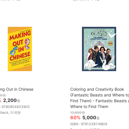
ng Out in Chinese
Coloring and Creativity Book
(Fantastic Beasts and Where t
50원
%
2,200
Find Them) - Fantastic Beasts
원
Where to Find Them
 : 9780804833905
rback, 미국판
12,600원
60%
5,000
원
ISBN : 9781338116809