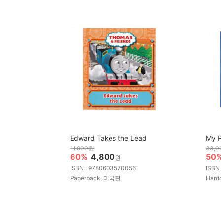
Edward Takes the Lead
My P
11,900원
33,
60%
4,800
50
원
ISBN : 9780603570056
ISBN
Paperback, 미국판
Hard