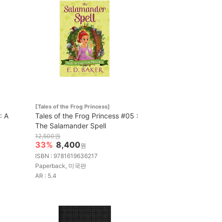
[Tales of the Frog Princess]
: A
Tales of the Frog Princess #05 :
The Salamander Spell
12,500원
33%
8,400
원
ISBN : 9781619636217
Paperback, 미국판
AR : 5.4