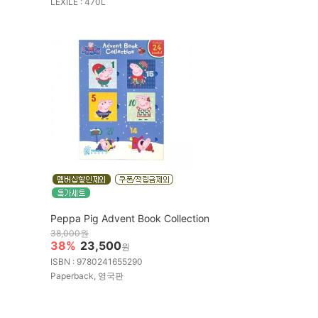
LEXILE : 470L
Peppa Pig Advent Book Collection
38,000원
38%
23,500
원
ISBN : 9780241655290
Paperback, 영국판