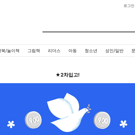
로그인
작북/놀이책
그림책
리더스
아동
청소년
성인/일반
★2차입고!