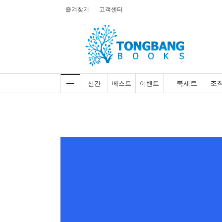
즐겨찾기
고객센터
북세트
조
신간
베스트
이벤트