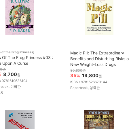
s of the Frog Princess]
Magic Pill: The Extraordinary
s Of The Frog Princess #03 :
Benefits and Disturbing Risks o
 Upon A Curse
New Weight-Loss Drugs
00원
30,600원
%
8,700
원
35%
19,800
원
 : 9781619636194
ISBN : 9781526670144
rback, 미국판
Paperback, 영국판
5.6