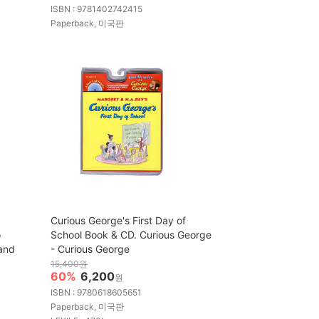
ISBN : 9781402742415
Paperback, 미국판
Curious George's First Day of
o
School Book & CD. Curious George
 and
- Curious George
15,400원
60%
6,200
원
ISBN : 9780618605651
Paperback, 미국판