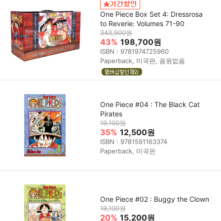
One Piece Box Set 4: Dressrosa
to Reverie: Volumes 71-90
343,900원
43%
198,700원
ISBN : 9781974725960
Paperback, 미국판, 음원없음
One Piece #04 : The Black Cat
Pirates
19,100원
35%
12,500원
ISBN : 9781591163374
Paperback, 미국판
One Piece #02 : Buggy the Clown
19,100원
20%
15,200원