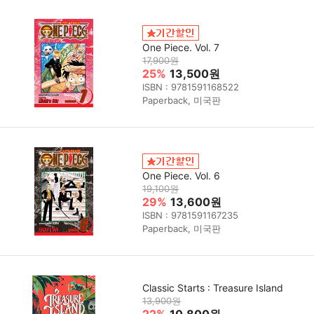
One Piece. Vol. 7
17,900원
25%
13,500원
ISBN : 9781591168522
Paperback, 미국판
One Piece. Vol. 6
19,100원
29%
13,600원
ISBN : 9781591167235
Paperback, 미국판
Classic Starts : Treasure Island
13,900원