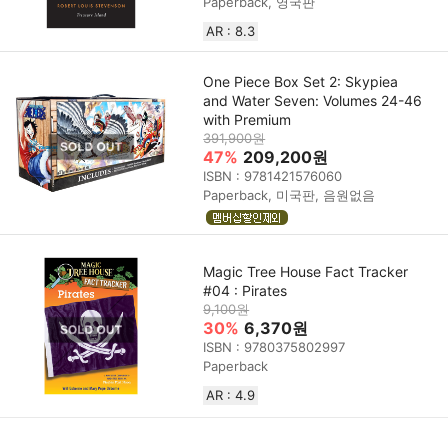
Paperback, 영국판
AR : 8.3
One Piece Box Set 2: Skypiea
and Water Seven: Volumes 24-46
with Premium
391,900원
47%
209,200원
ISBN : 9781421576060
Paperback, 미국판, 음원없음
Magic Tree House Fact Tracker
#04 : Pirates
9,100원
30%
6,370원
ISBN : 9780375802997
Paperback
AR : 4.9