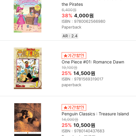
the Pirates
6,400원
38%
4,000원
ISBN : 9780062566980
Paperback
AR : 2.4
One Piece #01: Romance Dawn
19,100원
25%
14,500원
ISBN : 9781569319017
paperback
Penguin Classics : Treasure Island
14,000원
25%
10,500원
ISBN : 9780140437683