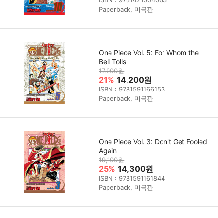
ISBN : 9781421504063
Paperback, 미국판
One Piece Vol. 5: For Whom the
Bell Tolls
17,900원
21%
14,200원
ISBN : 9781591166153
Paperback, 미국판
One Piece Vol. 3: Don't Get Fooled
Again
19,100원
25%
14,300원
ISBN : 9781591161844
Paperback, 미국판