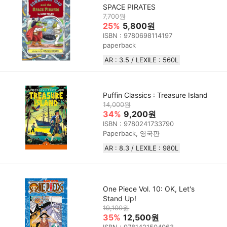
SPACE PIRATES
7,700원
25%
5,800원
ISBN : 9780698114197
paperback
AR : 3.5 / LEXILE : 560L
Puffin Classics : Treasure Island
14,000원
34%
9,200원
ISBN : 9780241733790
Paperback, 영국판
AR : 8.3 / LEXILE : 980L
One Piece Vol. 10: OK, Let's
Stand Up!
19,100원
35%
12,500원