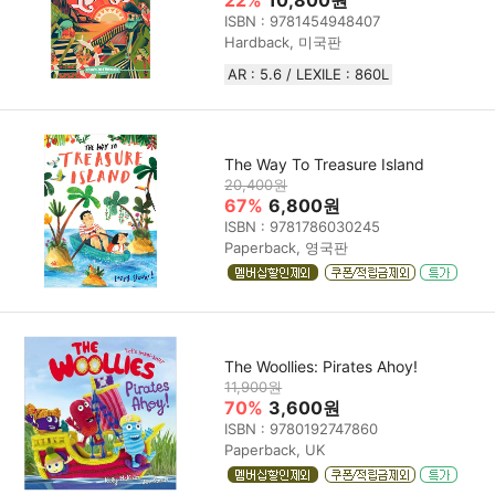
22%
10,800원
ISBN : 9781454948407
Hardback, 미국판
AR : 5.6 / LEXILE : 860L
The Way To Treasure Island
20,400원
67%
6,800원
ISBN : 9781786030245
Paperback, 영국판
The Woollies: Pirates Ahoy!
11,900원
70%
3,600원
ISBN : 9780192747860
Paperback, UK