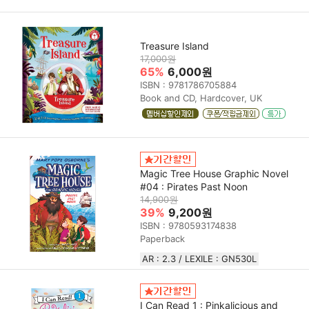
Treasure Island
17,000원
65%
6,000원
ISBN : 9781786705884
Book and CD, Hardcover, UK
Magic Tree House Graphic Novel
#04 : Pirates Past Noon
14,900원
39%
9,200원
ISBN : 9780593174838
Paperback
AR : 2.3 / LEXILE : GN530L
I Can Read 1 : Pinkalicious and